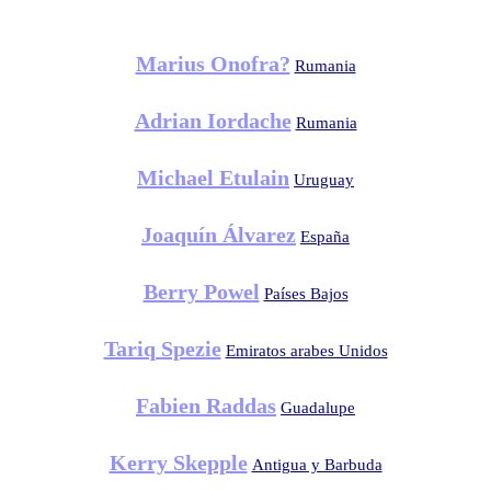
Marius Onofra?
Rumania
Adrian Iordache
Rumania
Michael Etulain
Uruguay
Joaquín Álvarez
España
Berry Powel
Países Bajos
Tariq Spezie
Emiratos arabes Unidos
Fabien Raddas
Guadalupe
Kerry Skepple
Antigua y Barbuda