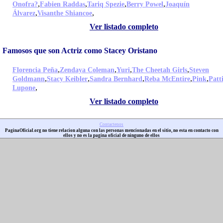
,
,
,
,
Onofra?
Fabien Raddas
Tariq Spezie
Berry Powel
Joaquín
,
,
Álvarez
Visanthe Shiancoe
Ver listado completo
Famosos que son Actriz como Stacey Oristano
,
,
,
,
Florencia Peña
Zendaya Coleman
Yuri
The Cheetah Girls
Steven
,
,
,
,
,
Goldmann
Stacy Keibler
Sandra Bernhard
Reba McEntire
Pink
Patt
,
Lupone
Ver listado completo
Contactenos
PaginaOficial.org no tiene relacion alguna con las personas mencionadas en el sitio, no esta en contacto con
ellos y no es la pagina oficial de ninguno de ellos