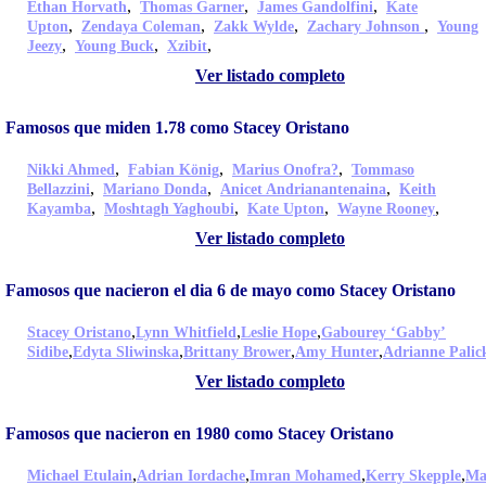
,
,
,
Ethan Horvath
Thomas Garner
James Gandolfini
Kate
,
,
,
,
Upton
Zendaya Coleman
Zakk Wylde
Zachary Johnson
Young
,
,
,
Jeezy
Young Buck
Xzibit
Ver listado completo
Famosos que miden 1.78 como Stacey Oristano
,
,
,
Nikki Ahmed
Fabian König
Marius Onofra?
Tommaso
,
,
,
Bellazzini
Mariano Donda
Anicet Andrianantenaina
Keith
,
,
,
,
Kayamba
Moshtagh Yaghoubi
Kate Upton
Wayne Rooney
Ver listado completo
Famosos que nacieron el dia 6 de mayo como Stacey Oristano
,
,
,
Stacey Oristano
Lynn Whitfield
Leslie Hope
Gabourey ‘Gabby’
,
,
,
,
Sidibe
Edyta Sliwinska
Brittany Brower
Amy Hunter
Adrianne Palic
Ver listado completo
Famosos que nacieron en 1980 como Stacey Oristano
,
,
,
,
Michael Etulain
Adrian Iordache
Imran Mohamed
Kerry Skepple
Ma