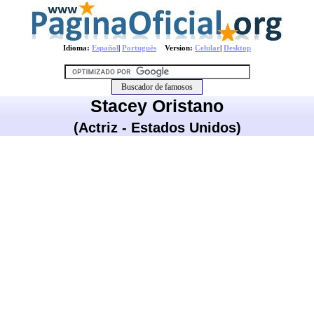
Idioma:
Español
|
Português
Version:
Celular
|
Desktop
Stacey Oristano
(Actriz - Estados Unidos)