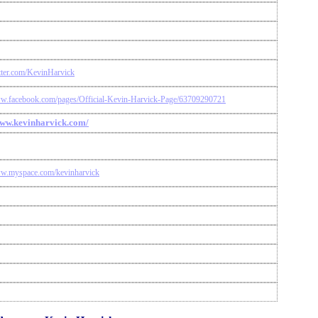
itter.com/KevinHarvick
ww.facebook.com/pages/Official-Kevin-Harvick-Page/63709290721
www.kevinharvick.com/
ww.myspace.com/kevinharvick