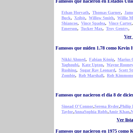
Famosos que nacieron en Estados Uni
,
,
Ethan Horvath
Thomas Garner
Jame
,
,
,
Buck
Xzibit
Willow Smith
Willie M
,
,
Shiancoe
Vince Spadea
Vince Carter
,
,
,
Emerson
Tucker Max
Troy Gentry
Ver 
Famosos que miden 1.78 como Kevin 
,
,
Nikki Ahmed
Fabian König
Marius 
,
,
Yaghoubi
Kate Upton
Wayne Roone
,
,
Rushing
Sugar Ray Leonard
Scott S
,
,
Zombie
Rob Marshall
Rob Kimmons
Famosos que nacieron el dia 8 de dic
,
,
Sinead O’Connor
Serena Ryder
Philip 
,
,
,
Taylor
AnnaSophia Robb
Amir Khan
N
Ver lis
Famosos que nacieron en 1975 como K