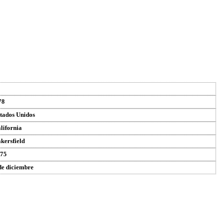
78
tados Unidos
lifornia
kersfield
75
de diciembre