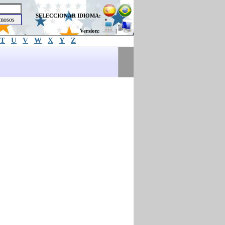
SELECCIONAR IDIOMA:
Version:
|
T
U
V
W
X
Y
Z