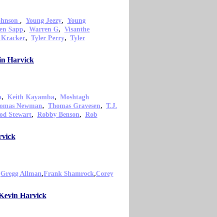
,
,
ohnson
Young Jeezy
Young
,
,
en Sapp
Warren G
Visanthe
,
,
 Kracker
Tyler Perry
Tyler
in Harvick
,
,
a
Keith Kayamba
Moshtagh
,
,
omas Newman
Thomas Gravesen
T.J.
,
,
od Stewart
Robby Benson
Rob
rvick
,
,
,
Gregg Allman
Frank Shamrock
Corey
 Kevin Harvick