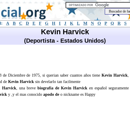
l:
A
B
C
D
E
F
G
H
I
J
K
L
M
N
O
P
Q
R
S
Kevin Harvick
(Deportista - Estados Unidos)
 8 de Diciembre de 1975, si querian saber cuantos años tiene
Kevin Harvick
,
ad de
Kevin Harvick
sin develarlo tan facilmente
 Harvick
, una breve
biografia de Kevin Harvick
en español seguramente
vick
y ,y el mas conocido
apodo de
o nickname es Happy