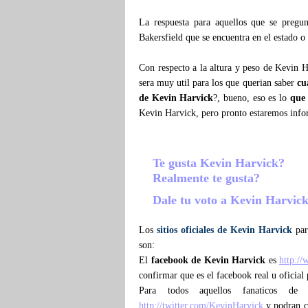
La respuesta para aquellos que se preg
Bakersfield que se encuentra en el estado o
Con respecto a la altura y peso de Kevin 
sera muy util para los que querian saber
cu
de Kevin Harvick
?, bueno, eso es lo
que
Kevin Harvick, pero pronto estaremos inf
Te gusta Kevin Harvick?
Realmente te gusta?
Dale tu voto a Kevin Harvic
Los
sitios oficiales de Kevin Harvick
par
son:
El
facebook de Kevin Harvick
es
http:/
confirmar que es el facebook real u oficial
Para todos aquellos fanaticos d
http://twitter.com/KevinHarvick
y podran co