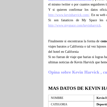
el mismo twitter o por cuantos seguidores 
Y si quieren confirmar los datos ofici
http://www.kevinharvick.com/
. En su web o
Si son fanaticos de My Space les 
http://www.myspace.com/kevinharvick
.
Finalmente si encontraras la forma de
como
viajes baratos a California o tal vez lujos
del hotel en California
Si no fueran de viaje que harias si logras
ultimas noticias de Kevin Harvick que hem
Opina sobre Kevin Harvick , cuen
MAS DATOS DE KEVIN H
Kevin 
NOMBRE
Deporti
CATEGORIA