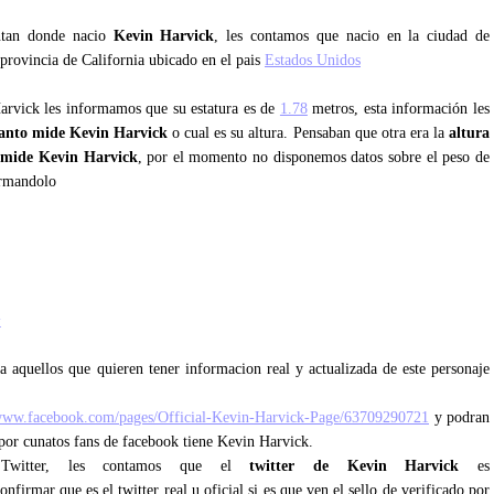
untan donde nacio
Kevin Harvick
, les contamos que nacio en la ciudad de
 provincia de California ubicado en el pais
Estados Unidos
Harvick les informamos que su estatura es de
1.78
metros, esta información les
anto mide Kevin Harvick
o cual es su altura. Pensaban que otra era la
altura
 mide Kevin Harvick
, por el momento no disponemos datos sobre el peso de
ormandolo
k
a aquellos que quieren tener informacion real y actualizada de este personaje
/www.facebook.com/pages/Official-Kevin-Harvick-Page/63709290721
y podran
 por cunatos fans de facebook tiene Kevin Harvick.
e Twitter, les contamos que el
twitter de Kevin Harvick
es
nfirmar que es el twitter real u oficial si es que ven el sello de verificado por