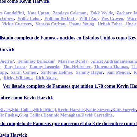
dos como Kevin Harvick
,
,
,
,
s Gandolfini
Kate Upton
Zendaya Coleman
Zakk Wylde
Zachary J
,
,
,
,
,
cGinest
Willie Colón
William Beckett
Will I Am
Wes Craven
Warr
,
,
,
,
,
Vickie Guerrero
Vanessa Carlton
Usama Young
Urijah Faber
Uncle
listado completo de Famosos nacidos en Estados Unidos como Kev
Harvick
,
,
,
Onofra?
Tommaso Bellazzini
Mariano Donda
Anicet Andrianantenain
,
,
,
,
,
y
Tony Lucca
Tommy Lasorda
Tim Heidecker
Thurman Thomas
Th
,
,
,
,
,
tapp
Sarah Connor
Santonio Holmes
Sammy Hagar
Sam Mendes
R
,
,
,
Ricky Williams
Rick Astley
Ver listado completo de Famosos que miden 1.78 como Kevin Ha
iembre como Kevin Harvick
,
,
,
,
,
Rivers
Phil Collen
Nicki Minaj
Kevin Harvick
Katie Stevens
Kate Voegele
,
,
,
,
ic Puehse
Greg Collins
Dominic Monaghan
David Carradine
tado completo de Famosos que nacieron el dia 8 de diciembre como
evin Harvick