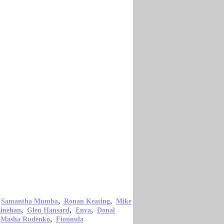
,
,
,
Samantha Mumba
Ronan Keating
Mike
,
,
,
inehan
Glen Hansard
Enya
Donal
,
,
Masha Rudenko
Fionnula