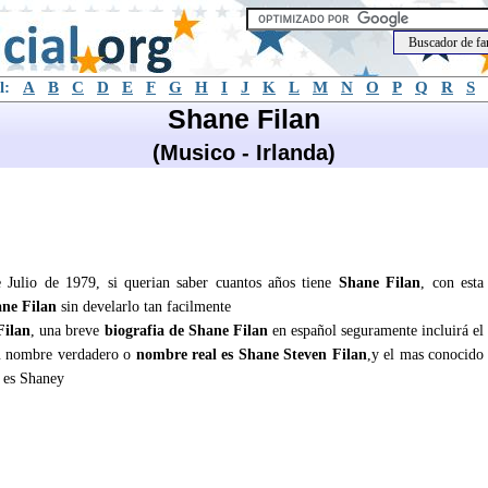
l:
A
B
C
D
E
F
G
H
I
J
K
L
M
N
O
P
Q
R
S
Shane Filan
(Musico - Irlanda)
 Julio de 1979, si querian saber cuantos años tiene
Shane Filan
, con esta
ne Filan
sin develarlo tan facilmente
Filan
, una breve
biografia de Shane Filan
en español seguramente incluirá el
u nombre verdadero o
nombre real es Shane Steven Filan
,y el mas conocido
 es Shaney