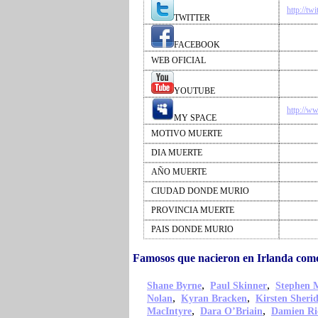
http://tw
TWITTER
FACEBOOK
WEB OFICIAL
YOUTUBE
http://w
MY SPACE
MOTIVO MUERTE
DIA MUERTE
AÑO MUERTE
CIUDAD DONDE MURIO
PROVINCIA MUERTE
PAIS DONDE MURIO
Famosos que nacieron en Irlanda com
,
,
Shane Byrne
Paul Skinner
Stephen 
,
,
Nolan
Kyran Bracken
Kirsten Sheri
,
,
MacIntyre
Dara O’Briain
Damien Ri