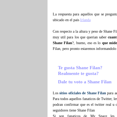
La respuesta para aquellos que se pregu
ubicado en el pais
Irlanda
Con respecto a la altura y peso de Shane F
muy util para los que querian saber
cuant
Shane Filan
?, bueno, eso es lo
que mide
Filan, pero pronto estaremos informandolo
Te gusta Shane Filan?
Realmente te gusta?
Dale tu voto a Shane Filan
Los
sitios oficiales de Shane Filan
para aq
Para todos aquellos fanaticos de Twitter, l
podran confirmar que es el twitter real u o
seguidores tiene Shane Filan
Si son fanaticos de My Space les 