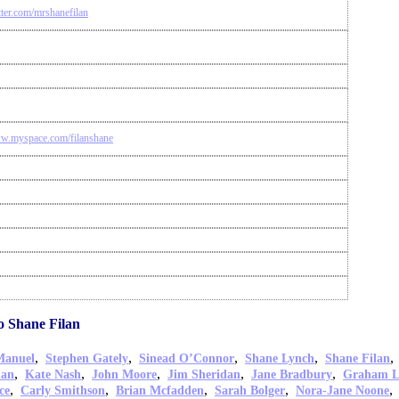
itter.com/mrshanefilan
ww.myspace.com/filanshane
o Shane Filan
,
,
,
,
Manuel
Stephen Gately
Sinead O’Connor
Shane Lynch
Shane Filan
,
,
,
,
,
dan
Kate Nash
John Moore
Jim Sheridan
Jane Bradbury
Graham L
,
,
,
,
ce
Carly Smithson
Brian Mcfadden
Sarah Bolger
Nora-Jane Noone