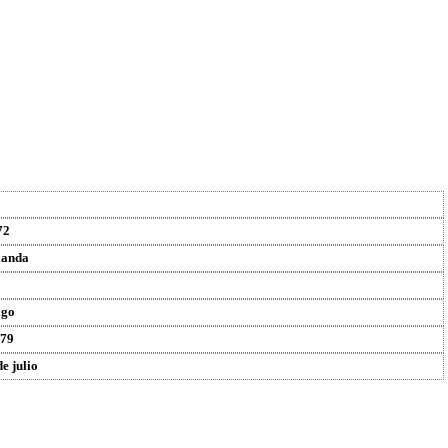
72
landa
igo
79
de julio