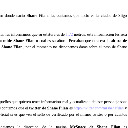
ntan donde nacio
Shane Filan
, les contamos que nacio en la ciudad de Sligo
ilan les informamos que su estatura es de
1.72
metros, esta información les sera
o mide Shane Filan
o cual es su altura. Pensaban que otra era la
altura de
 Shane Filan
, por el momento no disponemos datos sobre el peso de Shane
uellos que quieren tener informacion real y actualizada de este personaje son:
es contamos que el
twitter de Shane Filan
es
http://twitter.com/mrshanefilan
y
ficial si es que ven el sello de verificado por el mismo twitter o por cuantos
dejamos la direccion de la pagina
MySpace de Shane Filan
es