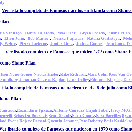
,
idy
Ver listado completo de Famosos nacidos en Irlanda como Shane 
Filan
,
,
,
,
rio Santiago
Henry Fa´arodo
Yves Oehri
Bryan Oviedo
Shane Filan
,
,
,
,
,
n
Elton John
Bob Marley
Norika Fujiwara
Natalia Guslistaya
Meli
,
,
,
,
ly Weber
Pietro Taricone
Junior Lima
Joshua Gomez
Jean Louis Tri
Ver listado completo de Famosos que miden 1.72 como Shane F
o como Shane Filan
,
,
,
,
,
rtson
Nuno Gomes
Nicolas Kiefer
Mike Richards
Marc Cohn
Kees Van Oo
,
,
,
,
 Stuhlbarg
Jonathan Charles Kaplan
Jason Dolley
Edmund Kingsley
Dori
listado completo de Famosos que nacieron el dia 5 de julio como S
hane Filan
,
,
,
,
Quinteros
Razundara Tjikuzu
Antonio Cañadas
Urijah Faber
Tracy McGr
,
,
,
,
,
truzelli
Sebastien Bourdais
Scott Shanle
Scott Gomez
Sara Bareilles
Ryan 
,
,
,
,
had Evans
Rajeev Dassani
Quentin Jammer
Pete Doherty
Paris Kasidokos
Ver listado completo de Famosos que nacieron en 1979 como Shan