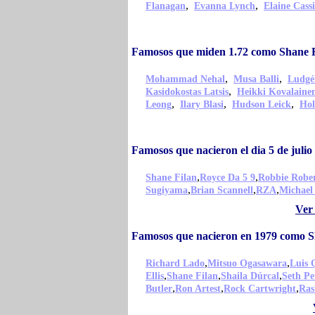
,
,
Flanagan
Evanna Lynch
Elaine Cass
Famosos que miden 1.72 como Shane 
,
,
Mohammad Nehal
Musa Balli
Ludgé
,
Kasidokostas Latsis
Heikki Kovalaine
,
,
,
Leong
Ilary Blasi
Hudson Leick
Hol
Famosos que nacieron el dia 5 de juli
,
,
Shane Filan
Royce Da 5 9
Robbie Robe
,
,
,
Sugiyama
Brian Scannell
RZA
Michael
Ver 
Famosos que nacieron en 1979 como S
,
,
Richard Lado
Mitsuo Ogasawara
Luis 
,
,
,
Ellis
Shane Filan
Shaila Dúrcal
Seth Pe
,
,
,
Butler
Ron Artest
Rock Cartwright
Ras