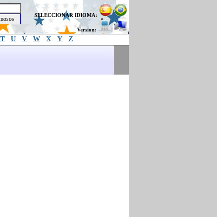
SELECCIONAR IDIOMA:
Version:
|
T
U
V
W
X
Y
Z