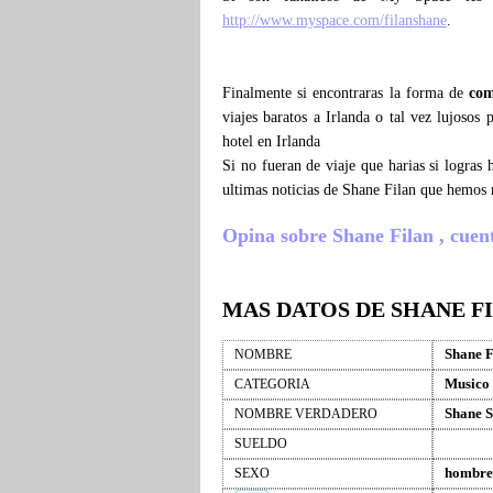
http://www.myspace.com/filanshane
.
Finalmente si encontraras la forma de
com
viajes baratos a Irlanda o tal vez lujosos
hotel en Irlanda
Si no fueran de viaje que harias si logras
ultimas noticias de Shane Filan que hemos 
Opina sobre Shane Filan , cuenta
MAS DATOS DE SHANE F
Shane F
NOMBRE
Musico
CATEGORIA
Shane S
NOMBRE VERDADERO
SUELDO
hombre
SEXO