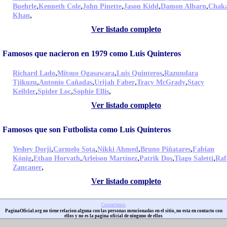
,
,
,
,
,
Buehrle
Kenneth Cole
John Pinette
Jason Kidd
Damon Albarn
Chak
,
Khan
Ver listado completo
Famosos que nacieron en 1979 como Luis Quinteros
,
,
,
Richard Lado
Mitsuo Ogasawara
Luis Quinteros
Razundara
,
,
,
,
Tjikuzu
Antonio Cañadas
Urijah Faber
Tracy McGrady
Stacy
,
,
,
Keibler
Spider Loc
Sophie Ellis
Ver listado completo
Famosos que son Futbolista como Luis Quinteros
,
,
,
,
Yeshey Dorji
Carmelo Sota
Nikki Ahmed
Bruno Piñatares
Fabian
,
,
,
,
,
König
Ethan Horvath
Arleison Martínez
Patrik Dos
Tiago Saletti
Raf
,
Zancaner
Ver listado completo
Contactenos
PaginaOficial.org no tiene relacion alguna con las personas mencionadas en el sitio, no esta en contacto con
ellos y no es la pagina oficial de ninguno de ellos