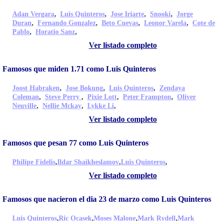
,
,
,
,
Adan Vergara
Luis Quinteros
Jose Iriarte
Snooki
Jorge
,
,
,
,
Duran
Fernando Gonzalez
Beto Cuevas
Leonor Varela
Cote de
,
,
Pablo
Horatio Sanz
Ver listado completo
Famosos que miden 1.71 como Luis Quinteros
,
,
,
Joost Habraken
Jose Bokung
Luis Quinteros
Zendaya
,
,
,
,
Coleman
Steve Perry
Pixie Lott
Peter Frampton
Oliver
,
,
,
Neuville
Nellie Mckay
Lykke Li
Ver listado completo
Famosos que pesan 77 como Luis Quinteros
,
,
,
Philipe Fidelis
Ildar Shaikheslamov
Luis Quinteros
Ver listado completo
Famosos que nacieron el dia 23 de marzo como Luis Quinteros
,
,
,
,
Luis Quinteros
Ric Ocasek
Moses Malone
Mark Rydell
Mark