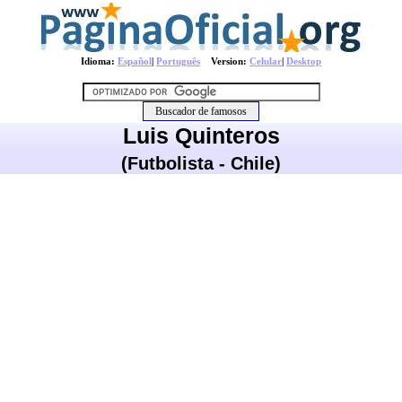
Idioma:
Español
|
Português
Version:
Celular
|
Desktop
Luis Quinteros
(Futbolista - Chile)