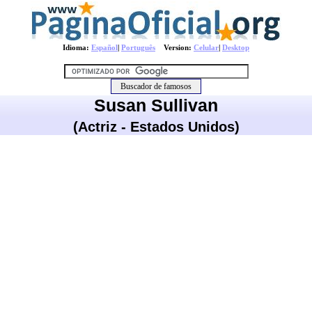
Idioma:
Español
|
Português
Version:
Celular
|
Desktop
Susan Sullivan
(Actriz - Estados Unidos)