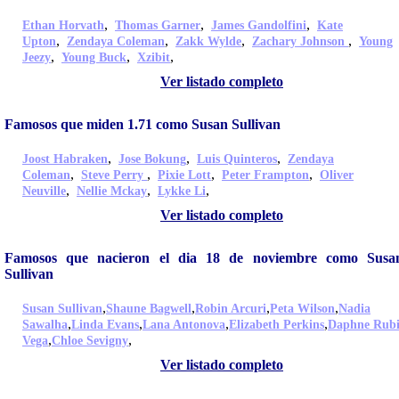
,
,
,
Ethan Horvath
Thomas Garner
James Gandolfini
Kate
,
,
,
,
Upton
Zendaya Coleman
Zakk Wylde
Zachary Johnson
Young
,
,
,
Jeezy
Young Buck
Xzibit
Ver listado completo
Famosos que miden 1.71 como Susan Sullivan
,
,
,
Joost Habraken
Jose Bokung
Luis Quinteros
Zendaya
,
,
,
,
Coleman
Steve Perry
Pixie Lott
Peter Frampton
Oliver
,
,
,
Neuville
Nellie Mckay
Lykke Li
Ver listado completo
Famosos que nacieron el dia 18 de noviembre como Susa
Sullivan
,
,
,
,
Susan Sullivan
Shaune Bagwell
Robin Arcuri
Peta Wilson
Nadia
,
,
,
,
Sawalha
Linda Evans
Lana Antonova
Elizabeth Perkins
Daphne Rub
,
,
Vega
Chloe Sevigny
Ver listado completo