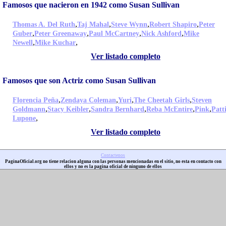
Famosos que nacieron en 1942 como Susan Sullivan
,
,
,
,
Thomas A. Del Ruth
Taj Mahal
Steve Wynn
Robert Shapiro
Peter
,
,
,
,
Guber
Peter Greenaway
Paul McCartney
Nick Ashford
Mike
,
,
Newell
Mike Kuchar
Ver listado completo
Famosos que son Actriz como Susan Sullivan
,
,
,
,
Florencia Peña
Zendaya Coleman
Yuri
The Cheetah Girls
Steven
,
,
,
,
,
Goldmann
Stacy Keibler
Sandra Bernhard
Reba McEntire
Pink
Patt
,
Lupone
Ver listado completo
Contactenos
PaginaOficial.org no tiene relacion alguna con las personas mencionadas en el sitio, no esta en contacto con
ellos y no es la pagina oficial de ninguno de ellos