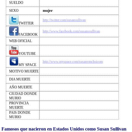
SUELDO
mujer
SEXO
http://twitter.com/susansullivan
TWITTER
http://www.facebook.com/susanssullivan
FACEBOOK
WEB OFICIAL
YOUTUBE
http://www.myspace.com/susanvmchsicom
MY SPACE
MOTIVO MUERTE
DIA MUERTE
AÑO MUERTE
CIUDAD DONDE
MURIO
PROVINCIA
MUERTE
PAIS DONDE
MURIO
Famosos que nacieron en Estados Unidos como Susan Sullivan