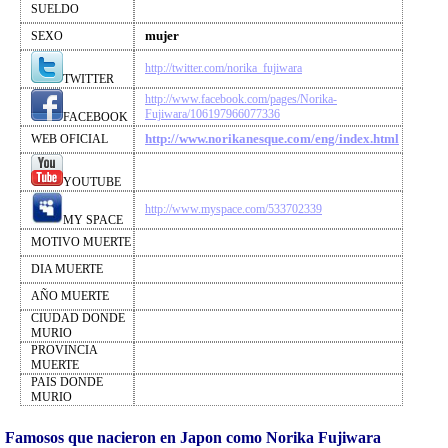
SUELDO
mujer
SEXO
http://twitter.com/norika_fujiwara
TWITTER
http://www.facebook.com/pages/Norika-
Fujiwara/106197966077336
FACEBOOK
http://www.norikanesque.com/eng/index.html
WEB OFICIAL
YOUTUBE
http://www.myspace.com/533702339
MY SPACE
MOTIVO MUERTE
DIA MUERTE
AÑO MUERTE
CIUDAD DONDE
MURIO
PROVINCIA
MUERTE
PAIS DONDE
MURIO
Famosos que nacieron en Japon como Norika Fujiwara