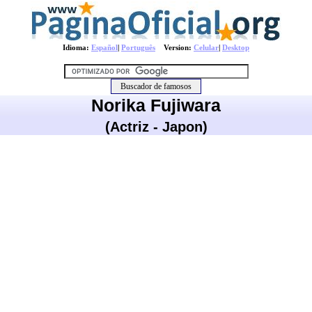
Idioma:
Español
|
Português
Version:
Celular
|
Desktop
Norika Fujiwara
(Actriz - Japon)