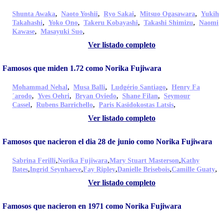
,
,
,
,
Shunta Awaka
Naoto Yoshii
Ryo Sakai
Mitsuo Ogasawara
Yukih
,
,
,
,
Takahashi
Yoko Ono
Takeru Kobayashi
Takashi Shimizu
Naomi
,
,
Kawase
Masayuki Suo
Ver listado completo
Famosos que miden 1.72 como Norika Fujiwara
,
,
,
Mohammad Nehal
Musa Balli
Ludgério Santiago
Henry Fa
,
,
,
,
´arodo
Yves Oehri
Bryan Oviedo
Shane Filan
Seymour
,
,
,
Cassel
Rubens Barrichello
Paris Kasidokostas Latsis
Ver listado completo
Famosos que nacieron el dia 28 de junio como Norika Fujiwara
,
,
,
Sabrina Ferilli
Norika Fujiwara
Mary Stuart Masterson
Kathy
,
,
,
,
,
Bates
Ingrid Seynhaeve
Fay Ripley
Danielle Brisebois
Camille Guaty
Ver listado completo
Famosos que nacieron en 1971 como Norika Fujiwara