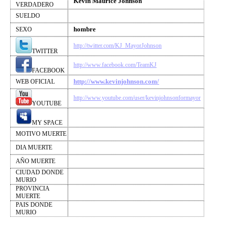
Kevin Maurice Johnson
VERDADERO
SUELDO
hombre
SEXO
http://twitter.com/KJ_MayorJohnson
TWITTER
http://www.facebook.com/TeamKJ
FACEBOOK
http://www.kevinjohnson.com/
WEB OFICIAL
http://www.youtube.com/user/kevinjohnsonformayor
YOUTUBE
MY SPACE
MOTIVO MUERTE
DIA MUERTE
AÑO MUERTE
CIUDAD DONDE
MURIO
PROVINCIA
MUERTE
PAIS DONDE
MURIO