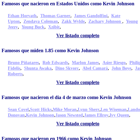
Famosos que nacieron en Estados Unidos como Kevin Johnson
,
,
,
Ethan Horvath
Thomas Garner
James Gandolfini
Kate
,
,
,
,
Upton
Zendaya Coleman
Zakk Wylde
Zachary Johnson
Young
,
,
,
Jeezy
Young Buck
Xzibit
Ver listado completo
Famosos que miden 1.85 como Kevin Johnson
,
,
,
,
Bruno Piñatares
Rob Edwards
Marlon James
Asier Riesgo
Phili
,
,
,
,
,
Fidelis
Shunta Awaka
Dino Skvorc
Abel Camará
John Boye
Ja
,
Roberts
Ver listado completo
Famosos que nacieron el dia 4 de marzo como Kevin Johnson
,
,
,
,
,
Sean Covel
Scott Hicks
Mike Moran
Lynn Sherr
Len Wiseman
Land
,
,
,
,
,
Donovan
Kevin Johnson
Jason Newsted
James Ellroy
Ivy Queen
Ver listado completo
Famosos que nacieron en 1966 como Kevin Johnson