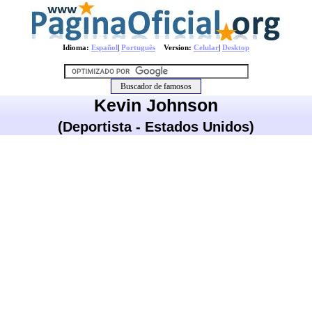
Idioma:
Español
|
Português
Version:
Celular
|
Desktop
Kevin Johnson
(Deportista - Estados Unidos)