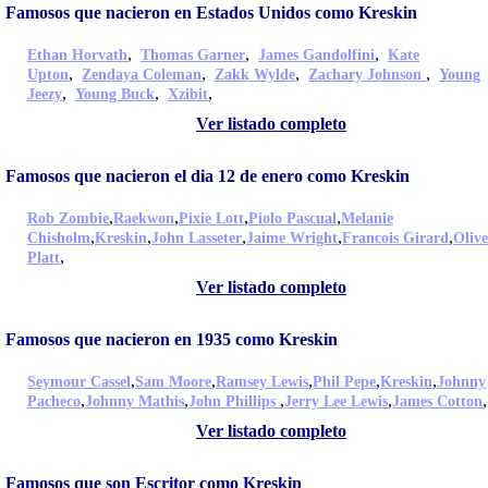
Famosos que nacieron en Estados Unidos como Kreskin
,
,
,
Ethan Horvath
Thomas Garner
James Gandolfini
Kate
,
,
,
,
Upton
Zendaya Coleman
Zakk Wylde
Zachary Johnson
Young
,
,
,
Jeezy
Young Buck
Xzibit
Ver listado completo
Famosos que nacieron el dia 12 de enero como Kreskin
,
,
,
,
Rob Zombie
Raekwon
Pixie Lott
Piolo Pascual
Melanie
,
,
,
,
,
Chisholm
Kreskin
John Lasseter
Jaime Wright
Francois Girard
Olive
,
Platt
Ver listado completo
Famosos que nacieron en 1935 como Kreskin
,
,
,
,
,
Seymour Cassel
Sam Moore
Ramsey Lewis
Phil Pepe
Kreskin
Johnny
,
,
,
,
,
Pacheco
Johnny Mathis
John Phillips
Jerry Lee Lewis
James Cotton
Ver listado completo
Famosos que son Escritor como Kreskin