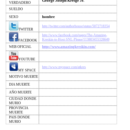
George Joseph Kresge Jr.
VERDADERO
SUELDO
hombre
SEXO
http://twitter.com/authorhouse/status/5072718354
TWITTER
http://www.facebook.com/pages/The-Amazing-
Kreskin-to-Host-SNL-Please/113803455328649
FACEBOOK
http://www.amazingkreskin.com/
WEB OFICIAL
YOUTUBE
http://www.myspace.com/atkres
MY SPACE
MOTIVO MUERTE
DIA MUERTE
AÑO MUERTE
CIUDAD DONDE
MURIO
PROVINCIA
MUERTE
PAIS DONDE
MURIO