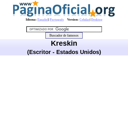
Idioma:
Español
|
Português
Version:
Celular
|
Desktop
Kreskin
(Escritor - Estados Unidos)