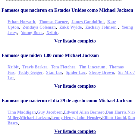
Famosos que nacieron en Estados Unidos como Michael Jackson
,
,
,
Ethan Horvath
Thomas Garner
James Gandolfini
Kate
,
,
,
,
Upton
Zendaya Coleman
Zakk Wylde
Zachary Johnson
Young
,
,
,
Jeezy
Young Buck
Xzibit
Ver listado completo
Famosos que miden 1.80 como Michael Jackson
,
,
,
,
Xzibit
Travis Barker
Tom Fletcher
Tim Lincecum
Thomas
,
,
,
,
,
Fiss
Teddy Geiger
Stan Lee
Spider Loc
Sleepy Brown
Sir Mix-
,
Lot
Ver listado completo
Famosos que nacieron el dia 29 de agosto como Michael Jackson
,
,
,
,
Tina Maddigan
Guy Jacobson
Edward Allen Bernero
Dan Harris
Nic
,
,
,
,
,
Miller
Michael Jackson
Lenny Henry
John Hensley
Elliott Gould
Dan
,
Basco
Ver listado completo