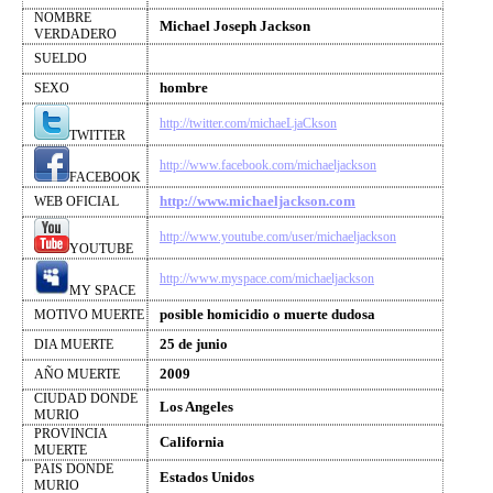
NOMBRE
Michael Joseph Jackson
VERDADERO
SUELDO
hombre
SEXO
http://twitter.com/michaeLjaCkson
TWITTER
http://www.facebook.com/michaeljackson
FACEBOOK
http://www.michaeljackson.com
WEB OFICIAL
http://www.youtube.com/user/michaeljackson
YOUTUBE
http://www.myspace.com/michaeljackson
MY SPACE
posible homicidio o muerte dudosa
MOTIVO MUERTE
25 de junio
DIA MUERTE
2009
AÑO MUERTE
CIUDAD DONDE
Los Angeles
MURIO
PROVINCIA
California
MUERTE
PAIS DONDE
Estados Unidos
MURIO