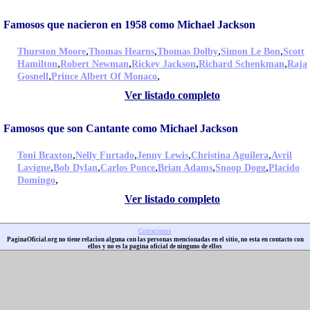
Famosos que nacieron en 1958 como Michael Jackson
,
,
,
,
Thurston Moore
Thomas Hearns
Thomas Dolby
Simon Le Bon
Scott
,
,
,
,
Hamilton
Robert Newman
Rickey Jackson
Richard Schenkman
Raja
,
,
Gosnell
Prince Albert Of Monaco
Ver listado completo
Famosos que son Cantante como Michael Jackson
,
,
,
,
Toni Braxton
Nelly Furtado
Jenny Lewis
Christina Aguilera
Avril
,
,
,
,
,
Lavigne
Bob Dylan
Carlos Ponce
Brian Adams
Snoop Dogg
Placido
,
Domingo
Ver listado completo
Contactenos
PaginaOficial.org no tiene relacion alguna con las personas mencionadas en el sitio, no esta en contacto con
ellos y no es la pagina oficial de ninguno de ellos