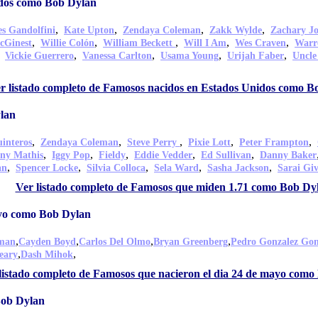
idos como Bob Dylan
,
,
,
,
s Gandolfini
Kate Upton
Zendaya Coleman
Zakk Wylde
Zachary J
,
,
,
,
,
cGinest
Willie Colón
William Beckett
Will I Am
Wes Craven
Warr
,
,
,
,
,
Vickie Guerrero
Vanessa Carlton
Usama Young
Urijah Faber
Uncle
r listado completo de Famosos nacidos en Estados Unidos como B
lan
,
,
,
,
,
interos
Zendaya Coleman
Steve Perry
Pixie Lott
Peter Frampton
,
,
,
,
,
ny Mathis
Iggy Pop
Fieldy
Eddie Vedder
Ed Sullivan
Danny Baker
,
,
,
,
,
an
Spencer Locke
Silvia Colloca
Sela Ward
Sasha Jackson
Sarai Gi
Ver listado completo de Famosos que miden 1.71 como Bob Dy
ayo como Bob Dylan
,
,
,
,
lman
Cayden Boyd
Carlos Del Olmo
Bryan Greenberg
Pedro Gonzalez Gon
,
,
eary
Dash Mihok
listado completo de Famosos que nacieron el dia 24 de mayo como
Bob Dylan