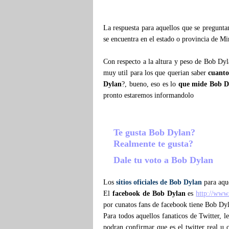
La respuesta para aquellos que se pregunt
se encuentra en el estado o provincia de M
Con respecto a la altura y peso de Bob Dyl
muy util para los que querian saber
cuant
Dylan
?, bueno, eso es lo
que mide Bob D
pronto estaremos informandolo
Te gusta Bob Dylan?
Realmente te gusta?
Dale tu voto a Bob Dylan
Los
sitios oficiales de Bob Dylan
para aque
El
facebook de Bob Dylan
es
http://www
por cunatos fans de facebook tiene Bob Dy
Para todos aquellos fanaticos de Twitter, 
podran confirmar que es el twitter real u o