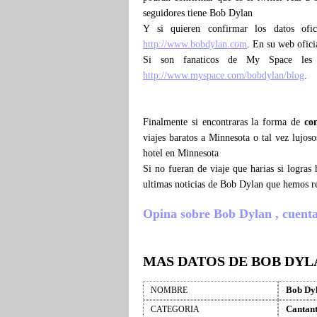
seguidores tiene Bob Dylan
Y si quieren confirmar los datos ofi
http://www.bobdylan.com
. En su web ofici
Si son fanaticos de My Space les
http://www.myspace.com/bobdylan/blog
.
Finalmente si encontraras la forma de
co
viajes baratos a Minnesota o tal vez lujo
hotel en Minnesota
Si no fueran de viaje que harias si logra
ultimas noticias de Bob Dylan que hemos r
Opina sobre Bob Dylan , cuenta q
MAS DATOS DE BOB DYL
Bob Dy
NOMBRE
Cantan
CATEGORIA