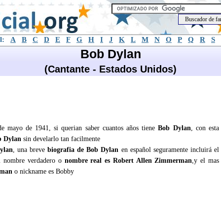
l:
A
B
C
D
E
F
G
H
I
J
K
L
M
N
O
P
Q
R
S
Bob Dylan
(Cantante - Estados Unidos)
de mayo de 1941, si querian saber cuantos años tiene
Bob Dylan
, con esta
b Dylan
sin develarlo tan facilmente
ylan
, una breve
biografia de Bob Dylan
en español seguramente incluirá el
u nombre verdadero o
nombre real es Robert Allen Zimmerman
,y el mas
rman
o nickname es Bobby