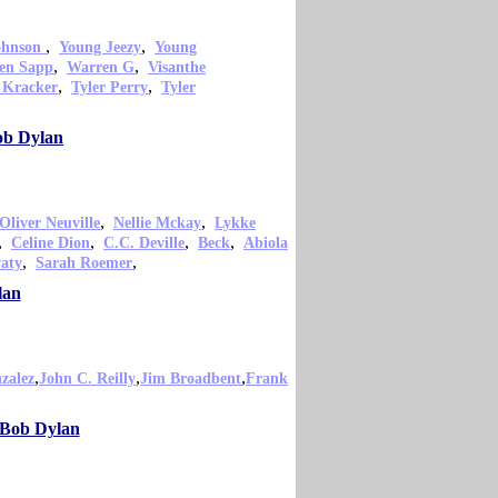
,
,
ohnson
Young Jeezy
Young
,
,
en Sapp
Warren G
Visanthe
,
,
 Kracker
Tyler Perry
Tyler
ob Dylan
,
,
Oliver Neuville
Nellie Mckay
Lykke
,
,
,
,
Celine Dion
C.C. Deville
Beck
Abiola
,
,
vaty
Sarah Roemer
lan
,
,
,
zalez
John C. Reilly
Jim Broadbent
Frank
 Bob Dylan