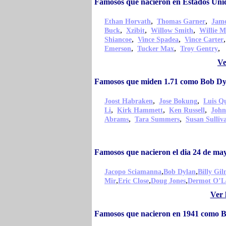
Famosos que nacieron en Estados Un
,
,
Ethan Horvath
Thomas Garner
Jame
,
,
,
Buck
Xzibit
Willow Smith
Willie M
,
,
Shiancoe
Vince Spadea
Vince Carter
,
,
,
Emerson
Tucker Max
Troy Gentry
Ve
Famosos que miden 1.71 como Bob Dy
,
,
Joost Habraken
Jose Bokung
Luis Qu
,
,
,
Li
Kirk Hammett
Ken Russell
John
,
,
Abrams
Tara Summers
Susan Sulliv
Famosos que nacieron el dia 24 de m
,
,
Jacopo Sciamanna
Bob Dylan
Billy Gi
,
,
,
Mir
Eric Close
Doug Jones
Dermot O’L
Ver 
Famosos que nacieron en 1941 como 