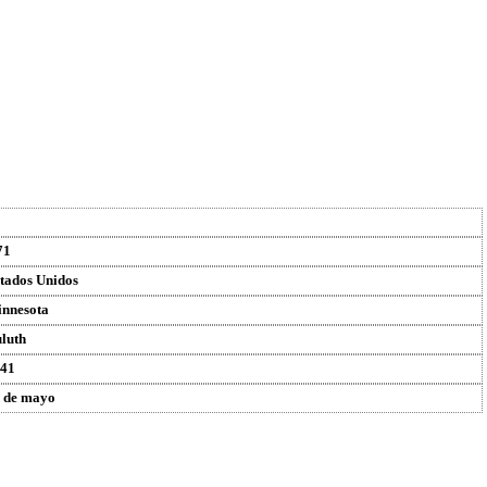
71
tados Unidos
nnesota
luth
41
 de mayo