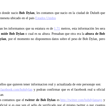
an donde nacio
Bob Dylan
, les contamos que nacio en la ciudad de Duluth que
innesota ubicado en el pais
Estados Unidos
an les informamos que su estatura es de
1.71
metros, esta información les sera
o mide Bob Dylan
o cual es su altura. Pensaban que otra era la
altura de Bob
ylan
, por el momento no disponemos datos sobre el peso de Bob Dylan, pero
llos que quieren tener informacion real y actualizada de este personaje son:
.facebook.com/bobdylan
y podran confirmar que es el facebook real u oficial
lan.
les contamos que el
twitter de Bob Dylan
es
http://twitter.com/bobdylansays
y
ficial si es que ven el sello de verificado por el mismo twitter o por cuantos