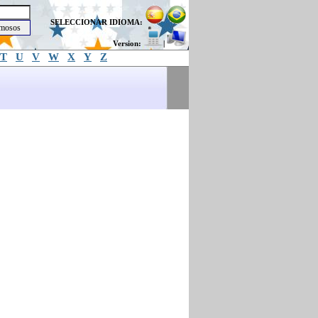
SELECCIONAR IDIOMA:
Version:
|
T
U
V
W
X
Y
Z