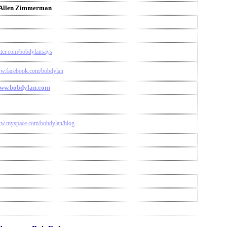
 Allen Zimmerman
itter.com/bobdylansays
ww.facebook.com/bobdylan
www.bobdylan.com
ww.myspace.com/bobdylan/blog