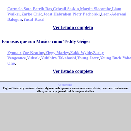
,
,
,
,
Carmelo Sota
Patrik Dos
Cebrail Saskin
Martin Slocombe
Liam
,
,
,
,
Walker
Zarko Ciric
Joost Habraken
Piotr Pacholski
Leon-Aderemi
,
,
Balogun
Yusuf Kasal
Ver listado completo
Famosos que son Musico como Teddy Geiger
,
,
,
,
Zyonair
Zoe Keating
Ziggy Marley
Zakk Wylde
Zacky
,
,
,
,
,
Vengeance
Yuksek
Yukihiro Takahashi
Young Jeezy
Young Buck
Yok
,
Ono
Ver listado completo
Contactenos
PaginaOficial.org no tiene relacion alguna con las personas mencionadas en el sitio, no esta en contacto con
ellos y no es la pagina oficial de ninguno de ellos