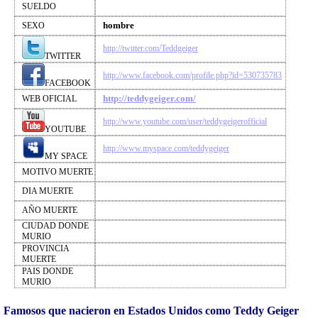
SUELDO
hombre
SEXO
http://twitter.com/Teddgeiger
TWITTER
http://www.facebook.com/profile.php?id=530735783
FACEBOOK
http://teddygeiger.com/
WEB OFICIAL
http://www.youtube.com/user/teddygeigerofficial
YOUTUBE
http://www.myspace.com/teddygeiger
MY SPACE
MOTIVO MUERTE
DIA MUERTE
AÑO MUERTE
CIUDAD DONDE
MURIO
PROVINCIA
MUERTE
PAIS DONDE
MURIO
Famosos que nacieron en Estados Unidos como Teddy Geiger