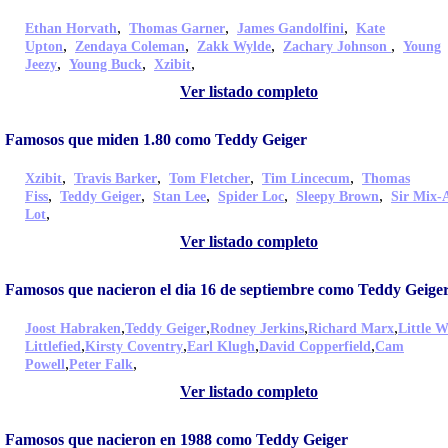
,
,
,
Ethan Horvath
Thomas Garner
James Gandolfini
Kate
,
,
,
,
Upton
Zendaya Coleman
Zakk Wylde
Zachary Johnson
Young
,
,
,
Jeezy
Young Buck
Xzibit
Ver listado completo
Famosos que miden 1.80 como Teddy Geiger
,
,
,
,
Xzibit
Travis Barker
Tom Fletcher
Tim Lincecum
Thomas
,
,
,
,
,
Fiss
Teddy Geiger
Stan Lee
Spider Loc
Sleepy Brown
Sir Mix-
,
Lot
Ver listado completo
Famosos que nacieron el dia 16 de septiembre como Teddy Geige
,
,
,
,
Joost Habraken
Teddy Geiger
Rodney Jerkins
Richard Marx
Little W
,
,
,
,
Littlefied
Kirsty Coventry
Earl Klugh
David Copperfield
Cam
,
,
Powell
Peter Falk
Ver listado completo
Famosos que nacieron en 1988 como Teddy Geiger