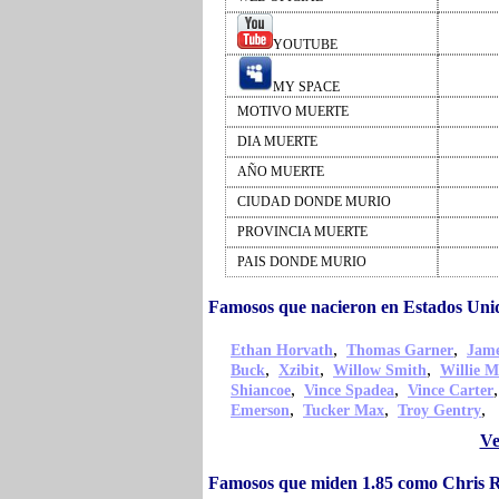
YOUTUBE
MY SPACE
MOTIVO MUERTE
DIA MUERTE
AÑO MUERTE
CIUDAD DONDE MURIO
PROVINCIA MUERTE
PAIS DONDE MURIO
Famosos que nacieron en Estados Uni
,
,
Ethan Horvath
Thomas Garner
Jame
,
,
,
Buck
Xzibit
Willow Smith
Willie M
,
,
Shiancoe
Vince Spadea
Vince Carter
,
,
,
Emerson
Tucker Max
Troy Gentry
Ve
Famosos que miden 1.85 como Chris 