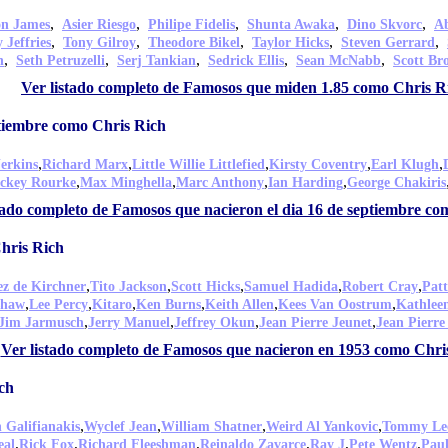
,
,
,
,
,
n James
Asier Riesgo
Philipe Fidelis
Shunta Awaka
Dino Skvorc
A
,
,
,
,
,
 Jeffries
Tony Gilroy
Theodore Bikel
Taylor Hicks
Steven Gerrard
,
,
,
,
,
n
Seth Petruzelli
Serj Tankian
Sedrick Ellis
Sean McNabb
Scott Bro
Ver listado completo de Famosos que miden 1.85 como Chris R
ptiembre como Chris Rich
,
,
,
,
,
erkins
Richard Marx
Little Willie Littlefied
Kirsty Coventry
Earl Klugh
,
,
,
,
ckey Rourke
Max Minghella
Marc Anthony
Ian Harding
George Chakiris
tado completo de Famosos que nacieron el dia 16 de septiembre co
hris Rich
,
,
,
,
,
ez de Kirchner
Tito Jackson
Scott Hicks
Samuel Hadida
Robert Cray
Patt
,
,
,
,
,
,
shaw
Lee Percy
Kitaro
Ken Burns
Keith Allen
Kees Van Oostrum
Kathlee
,
,
,
,
Jim Jarmusch
Jerry Manuel
Jeffrey Okun
Jean Pierre Jeunet
Jean Pierre
Ver listado completo de Famosos que nacieron en 1953 como Chri
ch
,
,
,
,
 Galifianakis
Wyclef Jean
William Shatner
Weird Al Yankovic
Tommy Le
,
,
,
,
,
,
eal
Rick Fox
Richard Fleeshman
Reinaldo Zavarce
Ray J
Pete Wentz
Pau