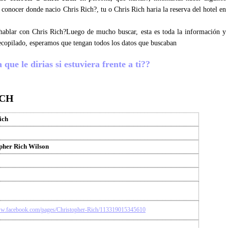
a conocer donde nacio Chris Rich?, tu o Chris Rich haria la reserva del hotel en
s hablar con Chris Rich?Luego de mucho buscar, esta es toda la información y
ecopilado, esperamos que tengan todos los datos que buscaban
que le dirias si estuviera frente a ti??
ICH
ich
pher Rich Wilson
ww.facebook.com/pages/Christopher-Rich/113319015345610