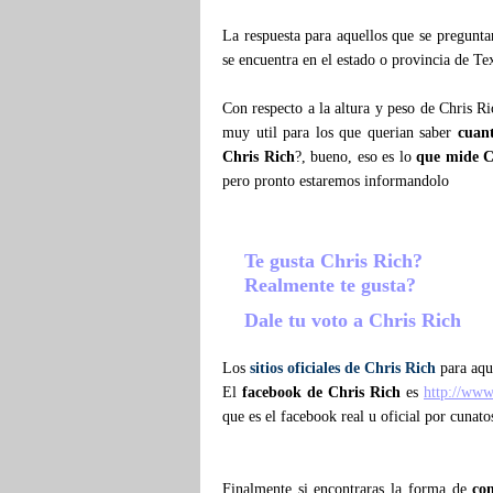
La respuesta para aquellos que se pregunt
se encuentra en el estado o provincia de Te
Con respecto a la altura y peso de Chris R
muy util para los que querian saber
cuan
Chris Rich
?, bueno, eso es lo
que mide C
pero pronto estaremos informandolo
Te gusta Chris Rich?
Realmente te gusta?
Dale tu voto a Chris Rich
Los
sitios oficiales de Chris Rich
para aque
El
facebook de Chris Rich
es
http://www
que es el facebook real u oficial por cunato
Finalmente si encontraras la forma de
co