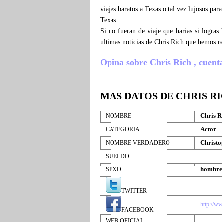
viajes baratos a Texas o tal vez lujosos par
Texas
Si no fueran de viaje que harias si logra
ultimas noticias de Chris Rich que hemos r
Opina sobre Chris Rich , cuenta 
MAS DATOS DE CHRIS R
Chris R
NOMBRE
Actor
CATEGORIA
Christo
NOMBRE VERDADERO
SUELDO
hombre
SEXO
TWITTER
http://w
FACEBOOK
WEB OFICIAL