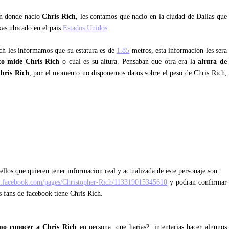
an donde nacio
Chris Rich
, les contamos que nacio en la ciudad de Dallas que
xas ubicado en el pais
Estados Unidos
ich les informamos que su estatura es de
1.85
metros, esta información les sera
to mide Chris Rich
o cual es su altura. Pensaban que otra era la
altura de
hris Rich
, por el momento no disponemos datos sobre el peso de Chris Rich,
llos que quieren tener informacion real y actualizada de este personaje son:
.facebook.com/pages/Christopher-Rich/113319015345610
y podran confirmar
s fans de facebook tiene Chris Rich.
mo conocer a Chris Rich
en persona, que harias?, intentarias hacer algunos