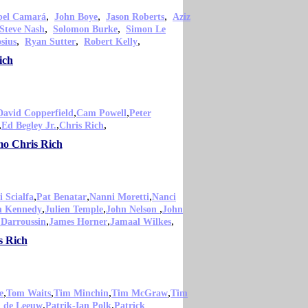
,
,
,
bel Camará
John Boye
Jason Roberts
Aziz
,
,
Steve Nash
Solomon Burke
Simon Le
,
,
,
sius
Ryan Sutter
Robert Kelly
ich
,
,
David Copperfield
Cam Powell
Peter
,
,
,
Ed Begley Jr.
Chris Rich
mo Chris Rich
,
,
,
i Scialfa
Pat Benatar
Nanni Moretti
Nanci
,
,
,
n Kennedy
Julien Temple
John Nelson
John
,
,
,
 Darroussin
James Horner
Jamaal Wilkes
s Rich
,
,
,
,
e
Tom Waits
Tim Minchin
Tim McGraw
Tim
,
,
l de Leeuw
Patrik-Ian Polk
Patrick