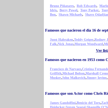
,
,
Bruno Piñatares
Rob Edwards
Marlo
,
,
,
Idris
Berry Powel
Tony Parker
Tony
,
,
Bon
Shawn Michaels
Shavo Odadjia
Famosos que nacieron el dia 16 de se
,
,
Joost Habraken
Teddy Geiger
Rodney J
,
,
,
Falk
Nick Jonas
Morgan Woodward
Mi
Ver lis
Famosos que nacieron en 1953 como C
,
Francisco de Narvaez
Cristina Fernand
,
,
Griffith
Michael Bolton
Marshall Cren
,
,
,
Musker
John Malkovich
Jimmy Iovine
Famosos que son Actor como Chris Ri
,
,
James Gandolfini
Benicio del Toro
Zach
,
,
Heidecker
Steven Seagal
Shaquille O’N