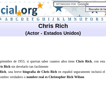
l:
A
B
C
D
E
F
G
H
I
J
K
L
M
N
O
P
Q
R
S
Chris Rich
(Actor - Estados Unidos)
eptiembre de 1953, si querian saber cuantos años tiene
Chris Rich
, con esta
is Rich
sin develarlo tan facilmente
Rich
, una breve
biografia de Chris Rich
en español seguramente incluirá el
nombre verdadero o
nombre real es Christopher Rich Wilson