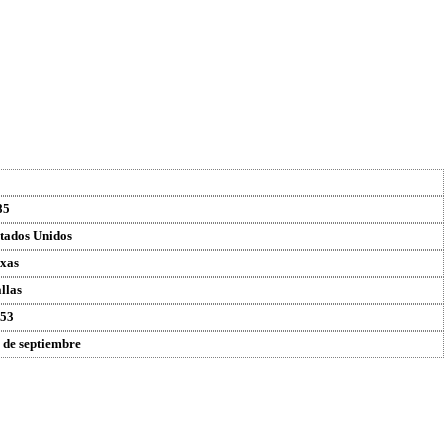
85
tados Unidos
xas
llas
53
 de septiembre