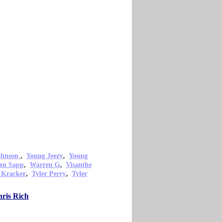
,
,
ohnson
Young Jeezy
Young
,
,
en Sapp
Warren G
Visanthe
,
,
 Kracker
Tyler Perry
Tyler
hris Rich