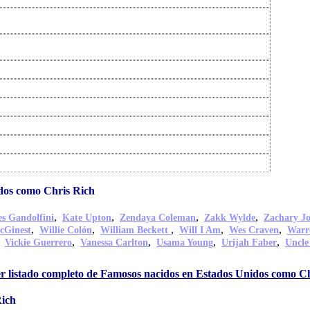
dos como Chris Rich
,
,
,
,
s Gandolfini
Kate Upton
Zendaya Coleman
Zakk Wylde
Zachary J
,
,
,
,
,
cGinest
Willie Colón
William Beckett
Will I Am
Wes Craven
Warr
,
,
,
,
,
Vickie Guerrero
Vanessa Carlton
Usama Young
Urijah Faber
Uncle
r listado completo de Famosos nacidos en Estados Unidos como C
Rich