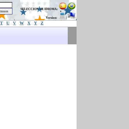
SELECCIONAR IDIOMA:
Version:
|
T
U
V
W
X
Y
Z