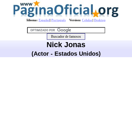
Idioma:
Español
|
Português
Version:
Celular
|
Desktop
Nick Jonas
(Actor - Estados Unidos)