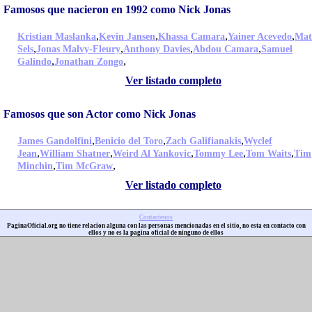
Famosos que nacieron en 1992 como Nick Jonas
,
,
,
,
Kristian Maslanka
Kevin Jansen
Khassa Camara
Yainer Acevedo
Mat
,
,
,
,
Sels
Jonas Malvy-Fleury
Anthony Davies
Abdou Camara
Samuel
,
,
Galindo
Jonathan Zongo
Ver listado completo
Famosos que son Actor como Nick Jonas
,
,
,
James Gandolfini
Benicio del Toro
Zach Galifianakis
Wyclef
,
,
,
,
,
Jean
William Shatner
Weird Al Yankovic
Tommy Lee
Tom Waits
Tim
,
,
Minchin
Tim McGraw
Ver listado completo
Contactenos
PaginaOficial.org no tiene relacion alguna con las personas mencionadas en el sitio, no esta en contacto con
ellos y no es la pagina oficial de ninguno de ellos