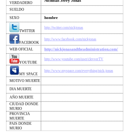
Nicholas Jerry Jonas
VERDADERO
SUELDO
hombre
SEXO
http://twitter.com/nickjonas
TWITTER
http://www.facebook.com/nickjonas
FACEBOOK
http://nickjonasandtheadministration.com/
WEB OFICIAL
http://www.youtube.com/user/clevverTV
YOUTUBE
http://www.myspace.com/everything/nick-jonas
MY SPACE
MOTIVO MUERTE
DIA MUERTE
AÑO MUERTE
CIUDAD DONDE
MURIO
PROVINCIA
MUERTE
PAIS DONDE
MURIO