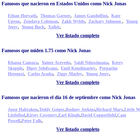
Famosos que nacieron en Estados Unidos como Nick Jonas
,
,
,
Ethan Horvath
Thomas Garner
James Gandolfini
Kate
,
,
,
,
Upton
Zendaya Coleman
Zakk Wylde
Zachary Johnson
Young
,
,
,
Jeezy
Young Buck
Xzibit
Ver listado completo
Famosos que miden 1.75 como Nick Jonas
,
,
,
Khassa Camara
Yainer Acevedo
Saidi Nduwimana
Kerry
,
,
,
Skepple
Dipsy Selolwane
Emil Kenzhisariev
Perparim
,
,
,
,
Hetemaj
Carlos Acuña
Ziggy Marley
Young Jeezy
Ver listado completo
Famosos que nacieron el dia 16 de septiembre como Nick Jonas
,
,
,
,
Joost Habraken
Teddy Geiger
Rodney Jerkins
Richard Marx
Little W
,
,
,
,
Littlefied
Kirsty Coventry
Earl Klugh
David Copperfield
Cam
,
,
Powell
Peter Falk
Ver listado completo