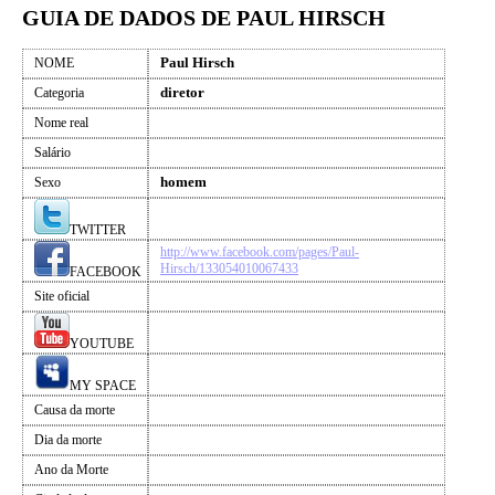
GUIA DE DADOS DE PAUL HIRSCH
Paul Hirsch
NOME
diretor
Categoria
Nome real
Salário
homem
Sexo
TWITTER
http://www.facebook.com/pages/Paul-
Hirsch/133054010067433
FACEBOOK
Site oficial
YOUTUBE
MY SPACE
Causa da morte
Dia da morte
Ano da Morte