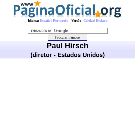
Idioma:
Español
|
Português
Versão:
Celular
|
Desktop
Paul Hirsch
(diretor - Estados Unidos)