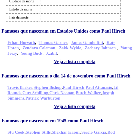
Ciudade da morte
Estado da morte
Pais da morte
Famosos que nasceram em Estados Unidos como Paul Hirsch
,
,
,
Ethan Horvath
Thomas Garner
James Gandolfini
Kate
,
,
,
,
Upton
Zendaya Coleman
Zakk Wylde
Zachary Johnson
Young
,
,
,
Jeezy
Young Buck
Xzibit
Veja a lista completa
Famosos que nasceram o dia 14 de novembro como Paul Hirsch
,
,
,
,
Travis Barker
Stephen Bishop
Paul Hirsch
Paul Attanasio
Lil
,
,
,
,
Rounds
Curt Schilling
Chris Noonan
Butch Walker
Joseph
,
,
Simmons
Patrick Warburton
Veja a lista completa
Famosos que nasceram em 1945 como Paul Hirsch
,
,
,
,
Stu Cook
Stephen Stills
Shekhar Kapur
Sergio Garcia
Rod