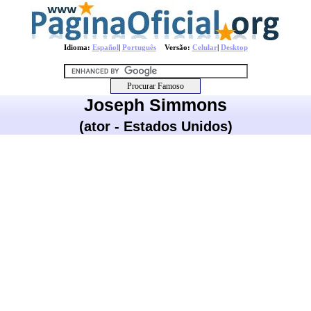
Idioma:
Español
|
Português
Versão:
Celular
|
Desktop
Joseph Simmons
(ator - Estados Unidos)