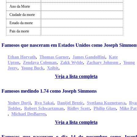
Ano da Morte
Ciudade da morte
Estado da morte
Pais da morte
Famosos que nasceram em Estados Unidos como Joseph Simmon
,
,
,
Ethan Horvath
Thomas Garner
James Gandolfini
Kate
,
,
,
,
Upton
Zendaya Coleman
Zakk Wylde
Zachary Johnson
Young
,
,
,
Jeezy
Young Buck
Xzibit
Veja a lista completa
Famosos medindo 1.74 como Joseph Simmons
,
,
,
,
Yeshey Dorji
Ryo Sakai
Danijel Brezic
Svetlana Kuznetsova
Rya
,
,
,
,
Tedder
Robert Schwartzman
Ridley Scott
Philip Glass
Mike Pat
,
,
Michael DesBarres
Veja a lista completa
Famosos que nasceram o dia 14 de novembro como Josep