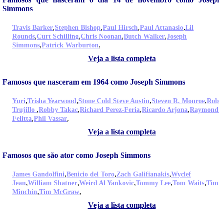
Simmons
,
,
,
,
Travis Barker
Stephen Bishop
Paul Hirsch
Paul Attanasio
Lil
,
,
,
,
Rounds
Curt Schilling
Chris Noonan
Butch Walker
Joseph
,
,
Simmons
Patrick Warburton
Veja a lista completa
Famosos que nasceram em 1964 como Joseph Simmons
,
,
,
,
Yuri
Trisha Yearwood
Stone Cold Steve Austin
Steven R. Monroe
Rob
,
,
,
,
Trujillo
Robby Takac
Richard Perez-Feria
Ricardo Arjona
Raymond
,
,
Felitta
Phil Vassar
Veja a lista completa
Famosos que são ator como Joseph Simmons
,
,
,
James Gandolfini
Benicio del Toro
Zach Galifianakis
Wyclef
,
,
,
,
,
Jean
William Shatner
Weird Al Yankovic
Tommy Lee
Tom Waits
Tim
,
,
Minchin
Tim McGraw
Veja a lista completa