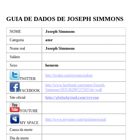
GUIA DE DADOS DE JOSEPH SIMMONS
Joseph Simmons
NOME
ator
Categoria
Joseph Simmons
Nome real
Salário
homem
Sexo
http://twitter.com/revrunwisdom
TWITTER
http://www.facebook.com/pages/Joseph-
Simmons/103136299727165?sk=wall
FACEBOOK
http://globalgrind.com/revrun
Site oficial
YOUTUBE
http://www.myspace.com/justinepersonal
MY SPACE
Causa da morte
Dia da morte