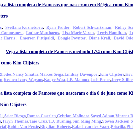
ja a lista completa de Famosos que nasceram em Bélgica como Kim 
ters
,
,
,
,
c
Svetlana Kuznetsova
Ryan Tedder
Robert Schwartzman
Ridley Sc
,
,
,
,
 Camoranesi
Lothar Matthaeus
Lisa Marie Varon
Lewis Hamilton
L
,
,
,
,
ic Harris
Emerson Fittipaldi
Dougie Poynter
Diane Krall
David Od
Veja a lista completa de Famosos medindo 1.74 como Kim Clijst
 como Kim Clijsters
,
,
,
,
,
Rhodes
Nancy Sinatra
Marcos Siega
Lindsay Davenport
Kim Clijsters
Kevi
,
,
,
,
,
in
Keenen Ivory Wayans
Kanye West
J.P. Manoux
Josh Pence
Jerry Stiller
 a lista completa de Famosos que nasceram o dia 8 de june como Ki
im Clijsters
,
,
,
,
,
li
Asier Riesgo
Romeo Castelen
Cristian Molinaro
Sayed Adnan
Vincent 
,
,
,
,
,
,
s
Taryn Thomas
Taio Cruz
T.J. Rushing
Sun Ming Ming
Steven Jackson
S
,
,
,
,
,
riaf
Robin Van Persie
Rhydian Roberts
Rafael van der Vaart
Priscilla
Phi