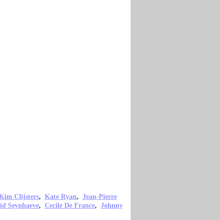
,
,
Kim Clijsters
Kate Ryan
Jean-Pierre
,
,
rid Seynhaeve
Cecile De France
Johnny