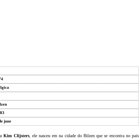
74
lgica
lzen
83
de june
eu
Kim Clijsters
, ele nasceu em na cidade do Bilzen que se encontra no pais