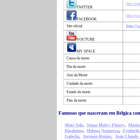
http://twi
TWITTER
http://w
FACEBOOK
http://
Site oficial
YOUTUBE
MY SPACE
Causa da morte
Dia da morte
Ano da Morte
Ciudade da morte
Estado da morte
Pais da morte
Famosos que nasceram em Bélgica com
,
,
Matz Sels
Jonas Malvy-Fleury
Mario
,
,
Dardenne
Helena Noguerra
Frederi
,
,
Galecki
Jeremie Renier
Jean Claud