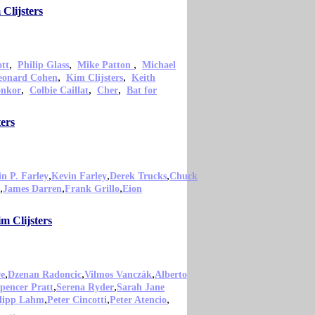
Clijsters
,
,
,
ott
Philip Glass
Mike Patton
Michael
,
,
eonard Cohen
Kim Clijsters
Keith
,
,
,
onkor
Colbie Caillat
Cher
Bat for
ers
,
,
,
n P. Farley
Kevin Farley
Derek Trucks
Chuck
,
,
,
James Darren
Frank Grillo
Eion
m Clijsters
,
,
,
De
Dzenan Radoncic
Vilmos Vanczák
Alberto
,
,
pencer Pratt
Serena Ryder
Sarah Jane
,
,
,
lipp Lahm
Peter Cincotti
Peter Atencio