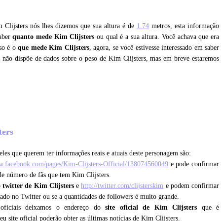
m Clijsters nós lhes dizemos que sua altura é de
1.74
metros, esta informação
saber
quanto mede Kim Clijsters
ou qual é a sua altura. Você achava que era
so é o
que mede Kim Clijsters
, agora, se você estivesse interessado em saber
e não dispõe de dados sobre o peso de Kim Clijsters, mas em breve estaremos
?
ters
les que querem ter informações reais e atuais deste personagem são:
w.facebook.com/pages/Kim-Clijsters-Official/138074560049
e pode confirmar
nde número de fãs que tem Kim Clijsters.
o
twitter de Kim Clijsters
e
http://twitter.com/clijsterskim
e podem confirmar
icado no Twitter ou se a quantidades de followers é muito grande.
 oficiais deixamos o endereço do
site oficial de Kim Clijsters
que é
eu site oficial poderão obter as últimas notícias de Kim Clijsters.