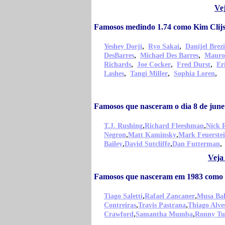
Ve
Famosos medindo 1.74 como Kim Clijs
,
,
Yeshey Dorji
Ryo Sakai
Danijel Brezi
,
,
DesBarres
Michael Des Barres
Mauro
,
,
,
Richards
Joe Cocker
Fred Durst
Er
,
,
,
Lashes
Tangi Miller
Sophia Loren
Famosos que nasceram o dia 8 de june
,
,
T.J. Rushing
Richard Fleeshman
Nick 
,
,
Negron
Matt Kaminsky
Mark Feuerste
,
,
,
Bailey
David Sutcliffe
Dan Futterman
Veja
Famosos que nasceram em 1983 como K
,
,
Tiago Saletti
Rafael Zancaner
Musa Bal
,
,
Contreiras
Travis Pastrana
Thiago Alve
,
,
Crawford
Samantha Mumba
Ronny Tu