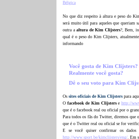
Bélgica
No que diz respeito à altura e peso do Ki
será muito útil para aqueles que queriam 
outra a
altura de Kim Clijsters
?, Bem, is
qual é o peso do Kim Clijsters, atualment
informando
Você gosta de Kim Clijsters
Realmente você gosta?
Dê o seu voto para Kim Clijs
Os
sites oficiais de Kim Clijsters
para aque
O
facebook de Kim Clijsters
e
http://ww
que é o facebook real ou oficial por o gra
Para todos os fãs do Twitter, diremos que 
que é o Twitter real ou oficial se for verif
E se você quiser confirmar os dados
http://www.sport.be/kimclijsters/eng/
. Em s