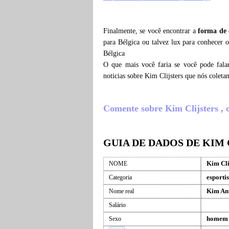
Finalmente, se você encontrar a
forma de 
para Bélgica ou talvez lux para conhecer o
Bélgica
O que mais você faria se você pode fala
noticias sobre Kim Clijsters que nós colet
Comente sobre Kim Clijsters , o 
GUIA DE DADOS DE KIM 
Kim Cli
NOME
esportis
Categoria
Kim Ant
Nome real
Salário
homem
Sexo