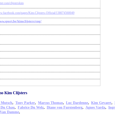
tter.com/clijsterskim
ww.facebook.com/pages/Kim-Clijsters-Official/138074560049
www.sport.be/kimclijsters/eng/
o Kim Clijsters
,
,
,
,
,
 Mutsch
Tony Parker
Marcus Thomas
Luc Dardenne
Kim Gevaert
,
,
,
,
k Du Chau
Fabrice Du Welz
Diane von Furstenberg
Agnes Varda
Ing
,
e Van Damme