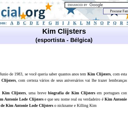
com:
A
B
C
D
E
F
G
H
I
J
K
L
M
N
O
P
Q
R
Kim Clijsters
(esportista - Bélgica)
 Junio de 1983, se você queria saber quantos anos tem
Kim Clijsters
, com esta
Clijsters
, com certeza vários de seus aniversários vai lhe trazer lembranças
re
Kim Clijsters
, uma breve
biografia de
Kim Clijsters
em portugues con
m Antonie Lode Clijsters
e que seu nome real ou verdadeiro é
Kim Antonie
 de Kim Antonie Lode Clijsters
o nickname e Killing Kim