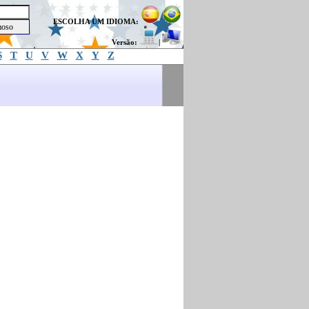
ESCOLHA UM IDIOMA:
Versão:
|
S
T
U
V
W
X
Y
Z