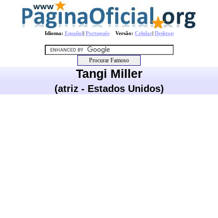
Idioma:
Español
|
Português
Versão:
Celular
|
Desktop
Tangi Miller
(atriz - Estados Unidos)