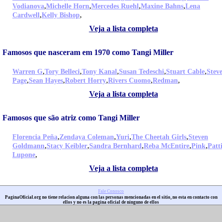
,
,
,
,
Vodianova
Michelle Horn
Mercedes Ruehl
Maxine Bahns
Lena
,
,
Cardwell
Kelly Bishop
Veja a lista completa
Famosos que nasceram em 1970 como Tangi Miller
,
,
,
,
,
Warren G
Tory Belleci
Tony Kanal
Susan Tedeschi
Stuart Cable
Stev
,
,
,
,
,
Page
Sean Hayes
Robert Horry
Rivers Cuomo
Redman
Veja a lista completa
Famosos que são atriz como Tangi Miller
,
,
,
,
Florencia Peña
Zendaya Coleman
Yuri
The Cheetah Girls
Steven
,
,
,
,
,
Goldmann
Stacy Keibler
Sandra Bernhard
Reba McEntire
Pink
Patt
,
Lupone
Veja a lista completa
Fale Conosco
PaginaOficial.org no tiene relacion alguna con las personas mencionadas en el sitio, no esta en contacto con
ellos y no es la pagina oficial de ninguno de ellos