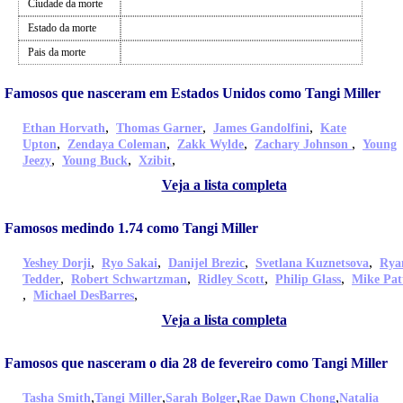
Ciudade da morte
Estado da morte
Pais da morte
Famosos que nasceram em Estados Unidos como Tangi Miller
,
,
,
Ethan Horvath
Thomas Garner
James Gandolfini
Kate
,
,
,
,
Upton
Zendaya Coleman
Zakk Wylde
Zachary Johnson
Young
,
,
,
Jeezy
Young Buck
Xzibit
Veja a lista completa
Famosos medindo 1.74 como Tangi Miller
,
,
,
,
Yeshey Dorji
Ryo Sakai
Danijel Brezic
Svetlana Kuznetsova
Rya
,
,
,
,
Tedder
Robert Schwartzman
Ridley Scott
Philip Glass
Mike Pat
,
,
Michael DesBarres
Veja a lista completa
Famosos que nasceram o dia 28 de fevereiro como Tangi Miller
,
,
,
,
Tasha Smith
Tangi Miller
Sarah Bolger
Rae Dawn Chong
Natalia