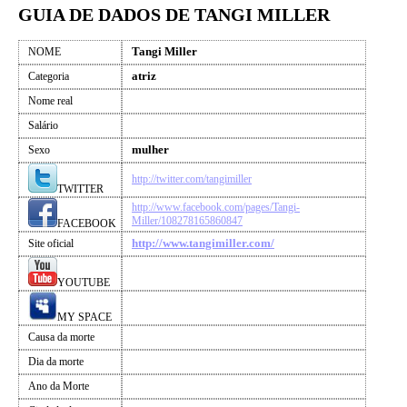
GUIA DE DADOS DE TANGI MILLER
Tangi Miller
NOME
atriz
Categoria
Nome real
Salário
mulher
Sexo
http://twitter.com/tangimiller
TWITTER
http://www.facebook.com/pages/Tangi-
Miller/108278165860847
FACEBOOK
http://www.tangimiller.com/
Site oficial
YOUTUBE
MY SPACE
Causa da morte
Dia da morte
Ano da Morte