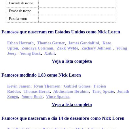
Ciudade da morte
Estado da morte
Pais da morte
Famosos que nasceram em Estados Unidos como Nick Loren
,
,
,
Ethan Horvath
Thomas Garner
James Gandolfini
Kate
,
,
,
,
Upton
Zendaya Coleman
Zakk Wylde
Zachary Johnson
Young
,
,
,
Jeezy
Young Buck
Xzibit
Veja a lista completa
Famosos medindo 1.83 como Nick Loren
,
,
,
Kevin Jansen
Ryan Thomson
Gabriel Gómez
Fabien
,
,
,
,
Raddas
Thomas Horak
Abdusalam Ibrahim
Tariq Spezie
Jonat
,
,
,
Zongo
Young Buck
Vince Spadea
Veja a lista completa
Famosos que nasceram o dia 14 de dezembro como Nick Loren