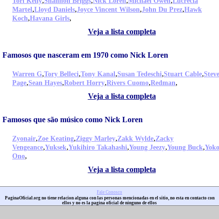
,
,
,
,
Tori Kelly
Shannon Briggs
Nick Loren
Michael Owen
Lucrecia
,
,
,
,
Martel
Lloyd Daniels
Joyce Vincent Wilson
John Du Prez
Hawk
,
,
Koch
Havana Girls
Veja a lista completa
Famosos que nasceram em 1970 como Nick Loren
,
,
,
,
,
Warren G
Tory Belleci
Tony Kanal
Susan Tedeschi
Stuart Cable
Stev
,
,
,
,
,
Page
Sean Hayes
Robert Horry
Rivers Cuomo
Redman
Veja a lista completa
Famosos que são músico como Nick Loren
,
,
,
,
Zyonair
Zoe Keating
Ziggy Marley
Zakk Wylde
Zacky
,
,
,
,
,
Vengeance
Yuksek
Yukihiro Takahashi
Young Jeezy
Young Buck
Yok
,
Ono
Veja a lista completa
Fale Conosco
PaginaOficial.org no tiene relacion alguna con las personas mencionadas en el sitio, no esta en contacto con
ellos y no es la pagina oficial de ninguno de ellos