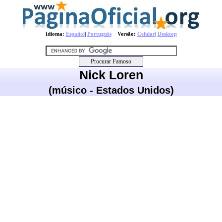
Idioma:
Español
|
Português
Versão:
Celular
|
Desktop
Nick Loren
(músico - Estados Unidos)