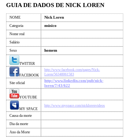
GUIA DE DADOS DE NICK LOREN
Nick Loren
NOME
músico
Categoria
Nome real
Salário
homem
Sexo
TWITTER
http://www.facebook.com/pages/Nick-
Loren/56348061583
FACEBOOK
http://www.linkedin.com/pub/nick-
Site oficial
loren/7/43/622
YOUTUBE
http://www.myspace.com/nicklorenvideos
MY SPACE
Causa da morte
Dia da morte
Ano da Morte