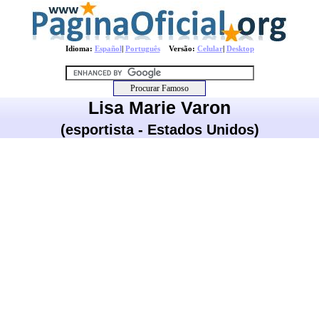
Idioma:
Español
|
Português
Versão:
Celular
|
Desktop
Lisa Marie Varon
(esportista - Estados Unidos)