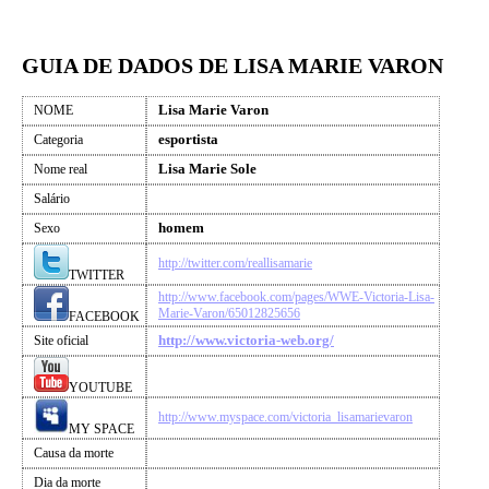
GUIA DE DADOS DE LISA MARIE VARON
Lisa Marie Varon
NOME
esportista
Categoria
Lisa Marie Sole
Nome real
Salário
homem
Sexo
http://twitter.com/reallisamarie
TWITTER
http://www.facebook.com/pages/WWE-Victoria-Lisa-
Marie-Varon/65012825656
FACEBOOK
http://www.victoria-web.org/
Site oficial
YOUTUBE
http://www.myspace.com/victoria_lisamarievaron
MY SPACE
Causa da morte
Dia da morte