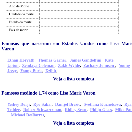
Ano da Morte
Ciudade da morte
Estado da morte
Pais da morte
Famosos que nasceram em Estados Unidos como Lisa Mari
Varon
,
,
,
Ethan Horvath
Thomas Garner
James Gandolfini
Kate
,
,
,
,
Upton
Zendaya Coleman
Zakk Wylde
Zachary Johnson
Young
,
,
,
Jeezy
Young Buck
Xzibit
Veja a lista completa
Famosos medindo 1.74 como Lisa Marie Varon
,
,
,
,
Yeshey Dorji
Ryo Sakai
Danijel Brezic
Svetlana Kuznetsova
Rya
,
,
,
,
Tedder
Robert Schwartzman
Ridley Scott
Philip Glass
Mike Pat
,
,
Michael DesBarres
Veja a lista completa