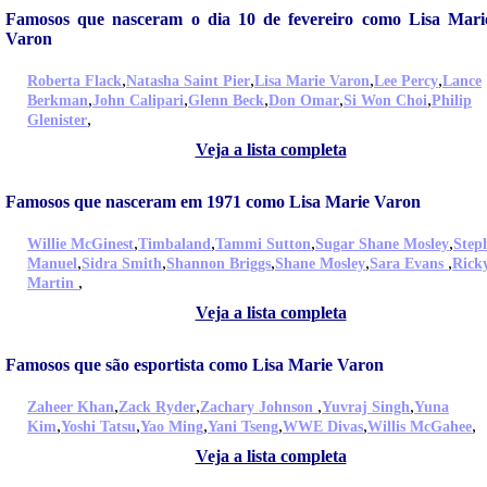
Famosos que nasceram o dia 10 de fevereiro como Lisa Mari
Varon
,
,
,
,
Roberta Flack
Natasha Saint Pier
Lisa Marie Varon
Lee Percy
Lance
,
,
,
,
,
Berkman
John Calipari
Glenn Beck
Don Omar
Si Won Choi
Philip
,
Glenister
Veja a lista completa
Famosos que nasceram em 1971 como Lisa Marie Varon
,
,
,
,
Willie McGinest
Timbaland
Tammi Sutton
Sugar Shane Mosley
Step
,
,
,
,
,
Manuel
Sidra Smith
Shannon Briggs
Shane Mosley
Sara Evans
Rick
,
Martin
Veja a lista completa
Famosos que são esportista como Lisa Marie Varon
,
,
,
,
Zaheer Khan
Zack Ryder
Zachary Johnson
Yuvraj Singh
Yuna
,
,
,
,
,
,
Kim
Yoshi Tatsu
Yao Ming
Yani Tseng
WWE Divas
Willis McGahee
Veja a lista completa