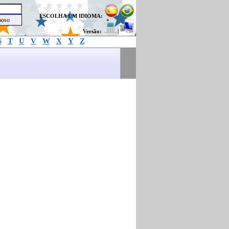
ESCOLHA UM IDIOMA:
Versão:
|
S
T
U
V
W
X
Y
Z