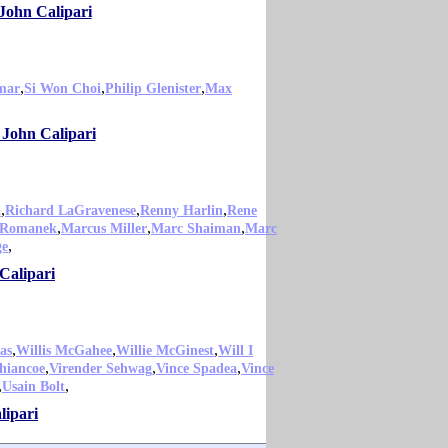
John Calipari
,
,
,
mar
Si Won Choi
Philip Glenister
Max
 John Calipari
,
,
,
a
Richard LaGravenese
Renny Harlin
Rene
,
,
,
 Romanek
Marcus Miller
Marc Shaiman
Marc
,
ge
Calipari
,
,
,
as
Willis McGahee
Willie McGinest
Will I
,
,
,
hiancoe
Virender Sehwag
Vince Spadea
Vince
,
,
Usain Bolt
lipari