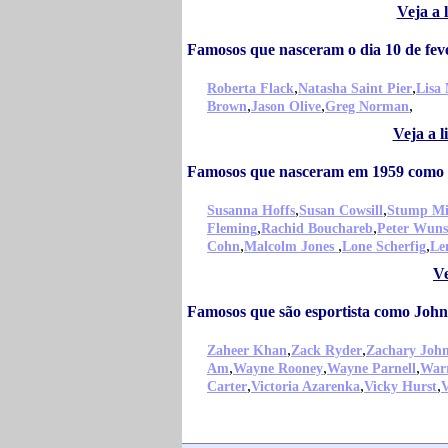
Veja a 
Famosos que nasceram o dia 10 de fev
,
,
Roberta Flack
Natasha Saint Pier
Lisa
,
,
,
Brown
Jason Olive
Greg Norman
Veja a 
Famosos que nasceram em 1959 como 
,
,
Susanna Hoffs
Susan Cowsill
Stump Mi
,
,
Fleming
Rachid Bouchareb
Peter Wuns
,
,
,
Cohn
Malcolm Jones
Lone Scherfig
Le
Ve
Famosos que são esportista como John
,
,
Zaheer Khan
Zack Ryder
Zachary Joh
,
,
,
Am
Wayne Rooney
Wayne Parnell
War
,
,
,
Carter
Victoria Azarenka
Vicky Hurst
V