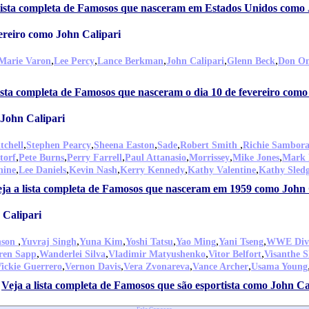
lista completa de Famosos que nasceram em Estados Unidos como 
ereiro como John Calipari
,
,
,
,
,
 Marie Varon
Lee Percy
Lance Berkman
John Calipari
Glenn Beck
Don O
lista completa de Famosos que nasceram o dia 10 de fevereiro como
John Calipari
,
,
,
,
,
tchell
Stephen Pearcy
Sheena Easton
Sade
Robert Smith
Richie Sambor
,
,
,
,
,
,
torf
Pete Burns
Perry Farrell
Paul Attanasio
Morrissey
Mike Jones
Mark
,
,
,
,
,
nine
Lee Daniels
Kevin Nash
Kerry Kennedy
Kathy Valentine
Kathy Sled
ja a lista completa de Famosos que nasceram em 1959 como John 
 Calipari
,
,
,
,
,
,
nson
Yuvraj Singh
Yuna Kim
Yoshi Tatsu
Yao Ming
Yani Tseng
WWE Div
,
,
,
,
ren Sapp
Wanderlei Silva
Vladimir Matyushenko
Vitor Belfort
Visanthe S
,
,
,
,
ickie Guerrero
Vernon Davis
Vera Zvonareva
Vance Archer
Usama Young
Veja a lista completa de Famosos que são esportista como John Ca