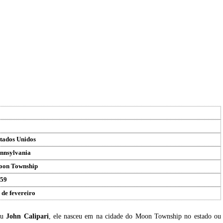
tados Unidos
nnsylvania
on Township
59
 de fevereiro
eu
John Calipari
, ele nasceu em na cidade do Moon Township no estado ou