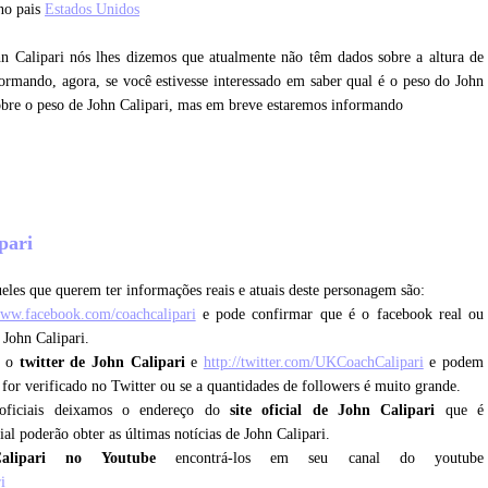
no pais
Estados Unidos
hn Calipari nós lhes dizemos que atualmente não têm dados sobre a altura de
ormando, agora, se você estivesse interessado em saber qual é o peso do John
sobre o peso de John Calipari, mas em breve estaremos informando
?
ipari
eles que querem ter informações reais e atuais deste personagem são:
www.facebook.com/coachcalipari
e pode confirmar que é o facebook real ou
 John Calipari.
e o
twitter de John Calipari
e
http://twitter.com/UKCoachCalipari
e podem
e for verificado no Twitter ou se a quantidades de followers é muito grande.
oficiais deixamos o endereço do
site oficial de John Calipari
que é
cial poderão obter as últimas notícias de John Calipari.
lipari no Youtube
encontrá-los em seu canal do youtube
i