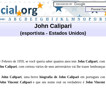
com:
A
B
C
D
E
F
G
H
I
J
K
L
M
N
O
P
Q
R
John Calipari
(esportista - Estados Unidos)
e Febrero de 1959, se você queria saber quantos anos tem
John Calipari
, com
hn Calipari
, com certeza vários de seus aniversários vai lhe trazer lembranças
e
John Calipari
, uma breve
biografia de
John Calipari
em portugues con
John Vincent Calipari
e que seu nome real ou verdadeiro é
John Vincent