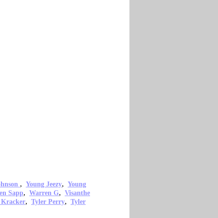
,
,
ohnson
Young Jeezy
Young
,
,
en Sapp
Warren G
Visanthe
,
,
 Kracker
Tyler Perry
Tyler