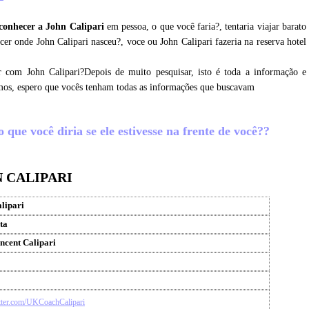
conhecer a John Calipari
em pessoa, o que você faria?, tentaria viajar barato
cer onde John Calipari nasceu?, voce ou John Calipari fazeria na reserva hotel
r com John Calipari?Depois de muito pesquisar, isto é toda a informação e
amos, espero que vocês tenham todas as informações que buscavam
que você diria se ele estivesse na frente de você??
 CALIPARI
lipari
ta
ncent Calipari
witter.com/UKCoachCalipari