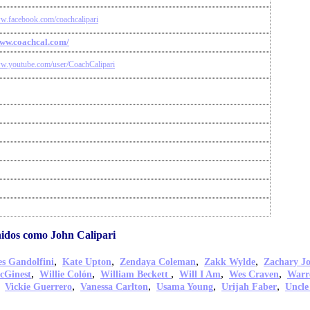
ww.facebook.com/coachcalipari
www.coachcal.com/
ww.youtube.com/user/CoachCalipari
idos como John Calipari
,
,
,
,
s Gandolfini
Kate Upton
Zendaya Coleman
Zakk Wylde
Zachary J
,
,
,
,
,
cGinest
Willie Colón
William Beckett
Will I Am
Wes Craven
Warr
,
,
,
,
,
Vickie Guerrero
Vanessa Carlton
Usama Young
Urijah Faber
Uncle