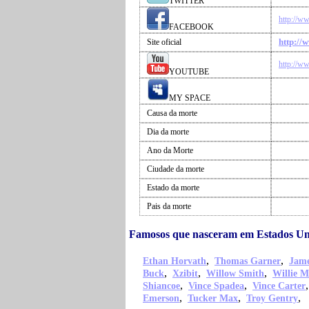
TWITTER
http://w
FACEBOOK
http://
Site oficial
http://w
YOUTUBE
MY SPACE
Causa da morte
Dia da morte
Ano da Morte
Ciudade da morte
Estado da morte
Pais da morte
Famosos que nasceram em Estados Un
,
,
Ethan Horvath
Thomas Garner
Jame
,
,
,
Buck
Xzibit
Willow Smith
Willie M
,
,
Shiancoe
Vince Spadea
Vince Carter
,
,
,
Emerson
Tucker Max
Troy Gentry