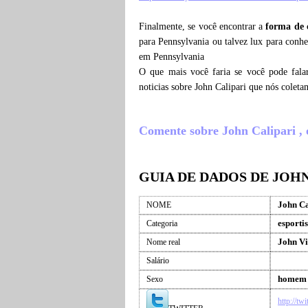
Finalmente, se você encontrar a
forma de 
para Pennsylvania ou talvez lux para conhe
em Pennsylvania
O que mais você faria se você pode fala
noticias sobre John Calipari que nós colet
Comente sobre John Calipari , o 
GUIA DE DADOS DE JOHN
John Ca
NOME
esportis
Categoria
John Vi
Nome real
Salário
homem
Sexo
http://t