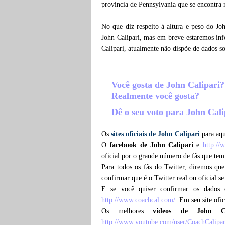
provincia de Pennsylvania que se encontra 
No que diz respeito à altura e peso do Jo
John Calipari, mas em breve estaremos inf
Calipari, atualmente não dispõe de dados 
Você gosta de John Calipari
Realmente você gosta?
Dê o seu voto para John Cal
Os
sites oficiais de John Calipari
para aqu
O
facebook de John Calipari
e
http://
oficial por o grande número de fãs que tem
Para todos os fãs do Twitter, diremos qu
confirmar que é o Twitter real ou oficial s
E se você quiser confirmar os dados 
http://www.coachcal.com/
. Em seu site ofi
Os melhores
vídeos de John Ca
http://www.youtube.com/user/CoachCalipar