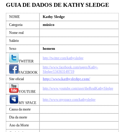
GUIA DE DADOS DE KATHY SLEDGE
Kathy Sledge
NOME
músico
Categoria
Nome real
Salário
homem
Sexo
http://twitter.com/kathysledge
TWITTER
http://www.facebook.com/pages/Kathy-
Sledge/134363149719
FACEBOOK
http://www.kathysledge.com/
Site oficial
http://www.youtube.com/user/theRealKathySledge
YOUTUBE
http://www.myspace.com/kathysledge
MY SPACE
Causa da morte
Dia da morte
Ano da Morte