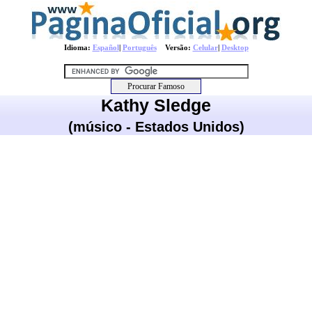
Idioma:
Español
|
Português
Versão:
Celular
|
Desktop
Kathy Sledge
(músico - Estados Unidos)