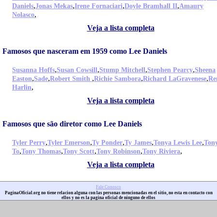
,
,
,
,
Daniels
Jonas Mekas
Irene Fornaciari
Doyle Bramhall II
Amaury
,
Nolasco
Veja a lista completa
Famosos que nasceram em 1959 como Lee Daniels
,
,
,
,
Susanna Hoffs
Susan Cowsill
Stump Mitchell
Stephen Pearcy
Sheena
,
,
,
,
,
Easton
Sade
Robert Smith
Richie Sambora
Richard LaGravenese
Re
,
Harlin
Veja a lista completa
Famosos que são diretor como Lee Daniels
,
,
,
,
,
Tyler Perry
Tyler Emerson
Ty Ponder
Ty James
Tonya Lewis Lee
Ton
,
,
,
,
,
To
Tony Thomas
Tony Scott
Tony Robinson
Tony Riviera
Veja a lista completa
Fale Conosco
PaginaOficial.org no tiene relacion alguna con las personas mencionadas en el sitio, no esta en contacto con
ellos y no es la pagina oficial de ninguno de ellos