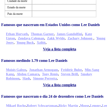
Ciudade da morte
Estado da morte
Pais da morte
Famosos que nasceram em Estados Unidos como Lee Daniels
,
,
,
Ethan Horvath
Thomas Garner
James Gandolfini
Kate
,
,
,
,
Upton
Zendaya Coleman
Zakk Wylde
Zachary Johnson
Young
,
,
,
Jeezy
Young Buck
Xzibit
Veja a lista completa
Famosos medindo 1.79 como Lee Daniels
,
,
,
Moisés Galezo
Jonathan Armogam
Frédéric Bulot
Min-Sang
,
,
,
,
Kang
Abdou Camara
Tony Renis
Steven Brill
Smokey
,
,
,
Robinson
Slash
Simone Perrotta
Veja a lista completa
Famosos que nasceram o dia 24 de dezembro como Lee Daniels
,
,
,
,
,
Mikael Roche
Robert Schwartzman
Ricky Martin
Moose
Lemmy
Lee