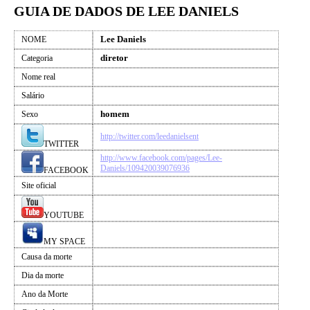
GUIA DE DADOS DE LEE DANIELS
Lee Daniels
NOME
diretor
Categoria
Nome real
Salário
homem
Sexo
http://twitter.com/leedanielsent
TWITTER
http://www.facebook.com/pages/Lee-
Daniels/109420039076936
FACEBOOK
Site oficial
YOUTUBE
MY SPACE
Causa da morte
Dia da morte
Ano da Morte