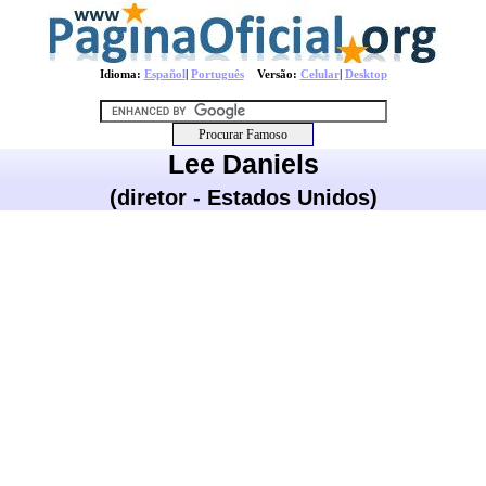
Idioma:
Español
|
Português
Versão:
Celular
|
Desktop
Lee Daniels
(diretor - Estados Unidos)