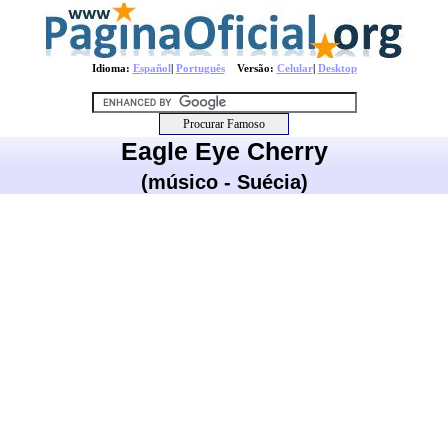
Idioma:
Español
|
Português
Versão:
Celular
|
Desktop
Eagle Eye Cherry
(músico - Suécia)