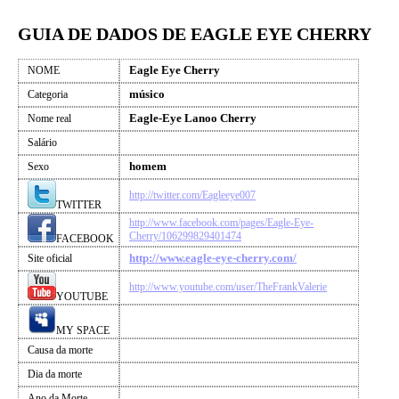
GUIA DE DADOS DE EAGLE EYE CHERRY
Eagle Eye Cherry
NOME
músico
Categoria
Eagle-Eye Lanoo Cherry
Nome real
Salário
homem
Sexo
http://twitter.com/Eagleeye007
TWITTER
http://www.facebook.com/pages/Eagle-Eye-
Cherry/106299829401474
FACEBOOK
http://www.eagle-eye-cherry.com/
Site oficial
http://www.youtube.com/user/TheFrankValerie
YOUTUBE
MY SPACE
Causa da morte
Dia da morte
Ano da Morte