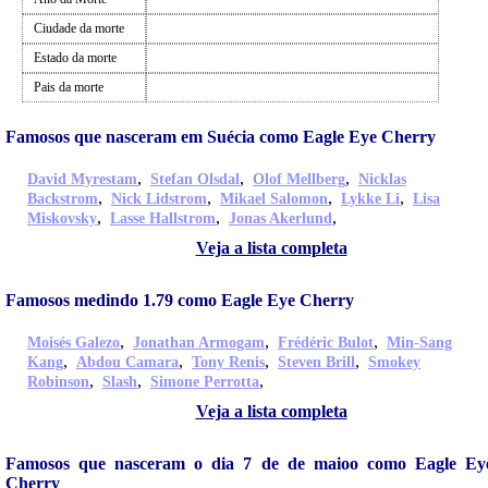
Ciudade da morte
Estado da morte
Pais da morte
Famosos que nasceram em Suécia como Eagle Eye Cherry
,
,
,
David Myrestam
Stefan Olsdal
Olof Mellberg
Nicklas
,
,
,
,
Backstrom
Nick Lidstrom
Mikael Salomon
Lykke Li
Lisa
,
,
,
Miskovsky
Lasse Hallstrom
Jonas Akerlund
Veja a lista completa
Famosos medindo 1.79 como Eagle Eye Cherry
,
,
,
Moisés Galezo
Jonathan Armogam
Frédéric Bulot
Min-Sang
,
,
,
,
Kang
Abdou Camara
Tony Renis
Steven Brill
Smokey
,
,
,
Robinson
Slash
Simone Perrotta
Veja a lista completa
Famosos que nasceram o dia 7 de de maioo como Eagle Ey
Cherry