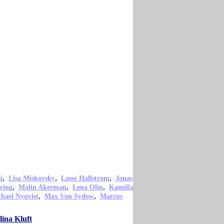
,
,
,
i
Lisa Miskovsky
Lasse Hallstrom
Jonas
,
,
,
ring
Malin Akerman
Lena Olin
Kamilla
,
,
hael Nyqvist
Max Von Sydow
Marcus
ina Kluft