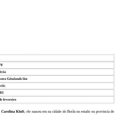
78
écia
stra Götalands län
rås
83
de fevereiro
u
Carolina Kluft
, ele nasceu em na cidade do Borås no estado ou provincia de