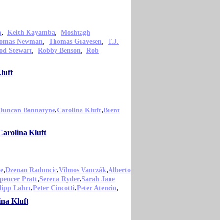
,
,
a
Keith Kayamba
Moshtagh
,
,
omas Newman
Thomas Gravesen
T.J.
,
,
od Stewart
Robby Benson
Rob
luft
,
,
Duncan Bannatyne
Carolina Kluft
Brent
Carolina Kluft
,
,
,
De
Dzenan Radoncic
Vilmos Vanczák
Alberto
,
,
pencer Pratt
Serena Ryder
Sarah Jane
,
,
,
lipp Lahm
Peter Cincotti
Peter Atencio
ina Kluft