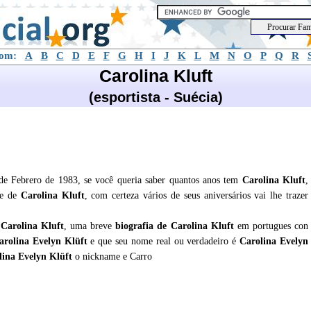
com:
A
B
C
D
E
F
G
H
I
J
K
L
M
N
O
P
Q
R
Carolina Kluft
(esportista - Suécia)
 de Febrero de 1983, se você queria saber quantos anos tem
Carolina Kluft
,
de de
Carolina Kluft
, com certeza vários de seus aniversários vai lhe trazer
e
Carolina Kluft
, uma breve
biografia de
Carolina Kluft
em portugues con
arolina Evelyn Klüft
e que seu nome real ou verdadeiro é
Carolina Evelyn
lina Evelyn Klüft
o nickname e Carro