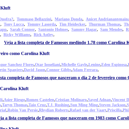
Kluft
,
,
,
Onofra?
Tommaso Bellazzini
Mariano Donda
Anicet Andrianantenain
,
,
,
,
,
y
Tony Lucca
Tommy Lasorda
Tim Heidecker
Thurman Thomas
Th
,
,
,
,
,
tapp
Sarah Connor
Santonio Holmes
Sammy Hagar
Sam Mendes
R
,
,
,
Ricky Williams
Rick Astley
Veja a lista completa de Famosos medindo 1.78 como Carolina K
reiro como Carolina Kluft
,
,
,
,
,
que Sanchez Flores
Otar Iosseliani
Michelle Gayle
Lenine
Eden Espinosa
,
,
,
,
tin Spanjers
David Jason
Connor Gibbs
Adam Ferrara
lista completa de Famosos que nasceram o dia 2 de fevereiro como 
Carolina Kluft
,
,
,
,
,
li
Asier Riesgo
Romeo Castelen
Cristian Molinaro
Sayed Adnan
Vincent 
,
,
,
,
,
,
s
Taryn Thomas
Taio Cruz
T.J. Rushing
Sun Ming Ming
Steven Jackson
S
,
,
,
,
,
riaf
Robin Van Persie
Rhydian Roberts
Rafael van der Vaart
Priscilla
Phi
ja a lista completa de Famosos que nasceram em 1983 como Carol
lina Kluft