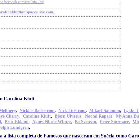
ww.facebook.com/carolina.kluft
arolinakluftfan.spaces.live.com/
 Carolina Kluft
,
,
,
,
Mellberg
Nicklas Backstrom
Nick Lidstrom
Mikael Salomon
Lykke L
,
,
,
,
Eye Cherry
Carolina Kluft
Bjorn Ulvaeus
Noomi Rapace
MyAnna Bu
,
,
,
,
,
l
Britt Ekland
Agnes-Nicole Winter
Bo Svenson
Peter Stormare
Mic
,
olph Lundgren
a a lista completa de Famosos que nasceram em Suécia como Carol