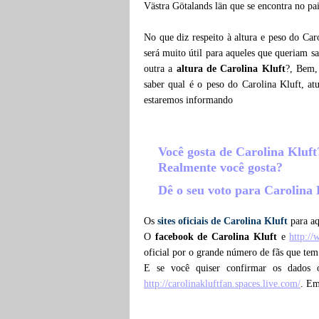
Västra Götalands län que se encontra no pa
No que diz respeito à altura e peso do Car
será muito útil para aqueles que queriam s
outra a
altura de Carolina Kluft
?, Bem,
saber qual é o peso do Carolina Kluft, a
estaremos informando
Você gosta de Carolina Kluf
Realmente você gosta?
Dê o seu voto para Carolina
Os
sites oficiais de Carolina Kluft
para aq
O
facebook de Carolina Kluft
e
http:/
oficial por o grande número de fãs que tem
E se você quiser confirmar os dados 
http://carolinakluftfan.spaces.live.com/
. Em