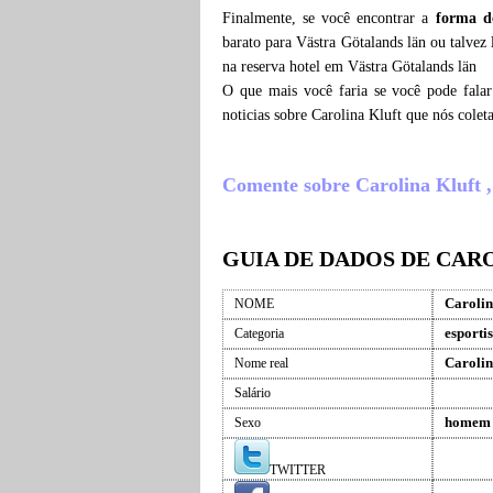
Finalmente, se você encontrar a
forma d
barato para Västra Götalands län ou talvez
na reserva hotel em Västra Götalands län
O que mais você faria se você pode falar
noticias sobre Carolina Kluft que nós col
Comente sobre Carolina Kluft , o
GUIA DE DADOS DE CAR
Carolin
NOME
esportis
Categoria
Carolin
Nome real
Salário
homem
Sexo
TWITTER