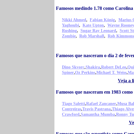
Famosos medindo 1.78 como Carolina 
,
,
Nikki Ahmed
Fabian König
Marius 
,
,
Yaghoubi
Kate Upton
Wayne Roone
,
,
Rushing
Sugar Ray Leonard
Scott S
,
,
Zombie
Rob Marshall
Rob Kimmons
Famosos que nasceram o dia 2 de feve
,
,
,
Dino Skvorc
Shakira
Robert DeLeo
Qui
,
,
,
Spiner
Oz Perkins
Michael T. Weiss
Mar
Veja a 
Famosos que nasceram em 1983 como 
,
,
Tiago Saletti
Rafael Zancaner
Musa Bal
,
,
Contreiras
Travis Pastrana
Thiago Alve
,
,
Crawford
Samantha Mumba
Ronny Tu
Ve
Famosos que são esportista como Caro