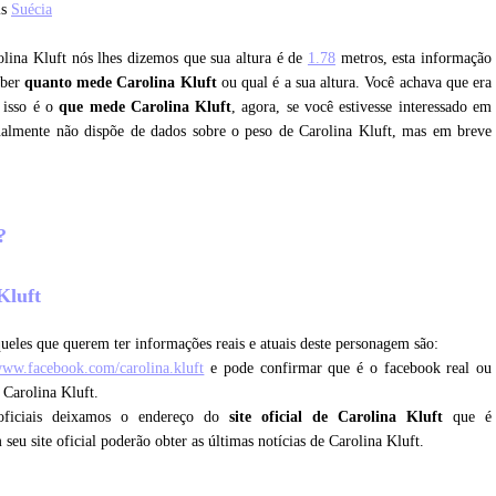
is
Suécia
olina Kluft nós lhes dizemos que sua altura é de
1.78
metros, esta informação
aber
quanto mede Carolina Kluft
ou qual é a sua altura. Você achava que era
 isso é o
que mede Carolina Kluft
, agora, se você estivesse interessado em
tualmente não dispõe de dados sobre o peso de Carolina Kluft, mas em breve
t?
 Kluft
ueles que querem ter informações reais e atuais deste personagem são:
/www.facebook.com/carolina.kluft
e pode confirmar que é o facebook real ou
 Carolina Kluft.
oficiais deixamos o endereço do
site oficial de Carolina Kluft
que é
 seu site oficial poderão obter as últimas notícias de Carolina Kluft.