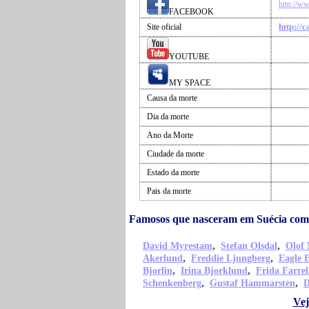
http://w
FACEBOOK
http://c
Site oficial
YOUTUBE
MY SPACE
Causa da morte
Dia da morte
Ano da Morte
Ciudade da morte
Estado da morte
Pais da morte
Famosos que nasceram em Suécia como
,
,
David Myrestam
Stefan Olsdal
Olof 
,
,
Akerlund
Freddie Ljungberg
Eagle 
,
,
Bjorlin
Irina Bjorklund
Frida Farrel
,
,
Schenkenberg
Gustaf Hammarsten
D
Vej