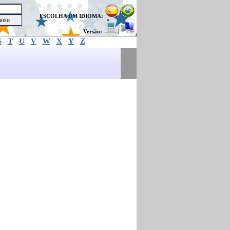
ESCOLHA UM IDIOMA:
Versão:
|
S
T
U
V
W
X
Y
Z