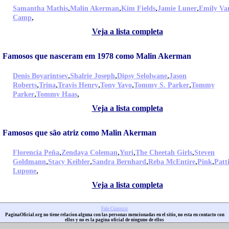
,
,
,
,
Samantha Mathis
Malin Akerman
Kim Fields
Jamie Luner
Emily Va
,
Camp
Veja a lista completa
Famosos que nasceram em 1978 como Malin Akerman
,
,
,
Denis Boyarintsev
Shalrie Joseph
Dipsy Selolwane
Jason
,
,
,
,
,
Roberts
Trina
Travis Henry
Tony Yayo
Tommy S. Parker
Tommy
,
,
Parker
Tommy Haas
Veja a lista completa
Famosos que são atriz como Malin Akerman
,
,
,
,
Florencia Peña
Zendaya Coleman
Yuri
The Cheetah Girls
Steven
,
,
,
,
,
Goldmann
Stacy Keibler
Sandra Bernhard
Reba McEntire
Pink
Patt
,
Lupone
Veja a lista completa
Fale Conosco
PaginaOficial.org no tiene relacion alguna con las personas mencionadas en el sitio, no esta en contacto con
ellos y no es la pagina oficial de ninguno de ellos