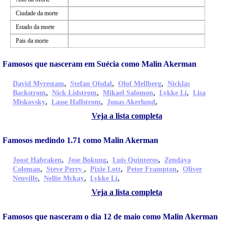
Ciudade da morte
Estado da morte
Pais da morte
Famosos que nasceram em Suécia como Malin Akerman
,
,
,
David Myrestam
Stefan Olsdal
Olof Mellberg
Nicklas
,
,
,
,
Backstrom
Nick Lidstrom
Mikael Salomon
Lykke Li
Lisa
,
,
,
Miskovsky
Lasse Hallstrom
Jonas Akerlund
Veja a lista completa
Famosos medindo 1.71 como Malin Akerman
,
,
,
Joost Habraken
Jose Bokung
Luis Quinteros
Zendaya
,
,
,
,
Coleman
Steve Perry
Pixie Lott
Peter Frampton
Oliver
,
,
,
Neuville
Nellie Mckay
Lykke Li
Veja a lista completa
Famosos que nasceram o dia 12 de maio como Malin Akerman