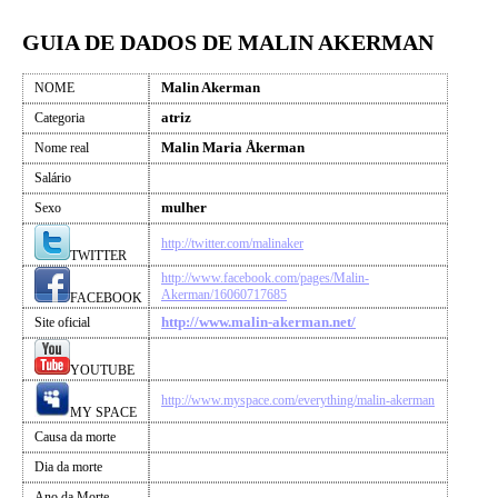
GUIA DE DADOS DE MALIN AKERMAN
Malin Akerman
NOME
atriz
Categoria
Malin Maria Åkerman
Nome real
Salário
mulher
Sexo
http://twitter.com/malinaker
TWITTER
http://www.facebook.com/pages/Malin-
Akerman/16060717685
FACEBOOK
http://www.malin-akerman.net/
Site oficial
YOUTUBE
http://www.myspace.com/everything/malin-akerman
MY SPACE
Causa da morte
Dia da morte
Ano da Morte