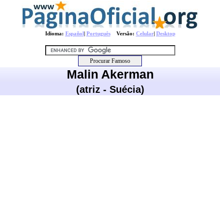
Idioma:
Español
|
Português
Versão:
Celular
|
Desktop
Malin Akerman
(atriz - Suécia)