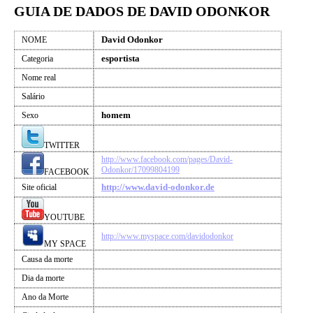
GUIA DE DADOS DE DAVID ODONKOR
David Odonkor
NOME
esportista
Categoria
Nome real
Salário
homem
Sexo
TWITTER
http://www.facebook.com/pages/David-
Odonkor/17099804199
FACEBOOK
http://www.david-odonkor.de
Site oficial
YOUTUBE
http://www.myspace.com/davidodonkor
MY SPACE
Causa da morte
Dia da morte
Ano da Morte