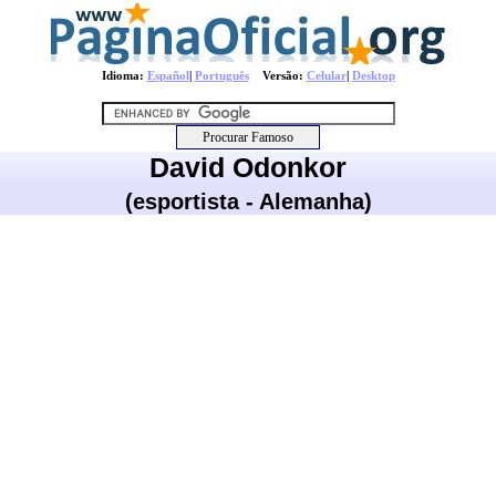
Idioma:
Español
|
Português
Versão:
Celular
|
Desktop
David Odonkor
(esportista - Alemanha)