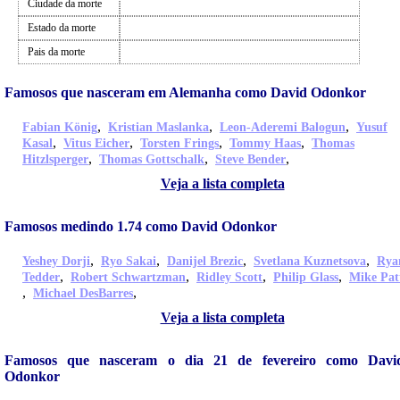
Ciudade da morte
Estado da morte
Pais da morte
Famosos que nasceram em Alemanha como David Odonkor
,
,
,
Fabian König
Kristian Maslanka
Leon-Aderemi Balogun
Yusuf
,
,
,
,
Kasal
Vitus Eicher
Torsten Frings
Tommy Haas
Thomas
,
,
,
Hitzlsperger
Thomas Gottschalk
Steve Bender
Veja a lista completa
Famosos medindo 1.74 como David Odonkor
,
,
,
,
Yeshey Dorji
Ryo Sakai
Danijel Brezic
Svetlana Kuznetsova
Rya
,
,
,
,
Tedder
Robert Schwartzman
Ridley Scott
Philip Glass
Mike Pat
,
,
Michael DesBarres
Veja a lista completa
Famosos que nasceram o dia 21 de fevereiro como Davi
Odonkor