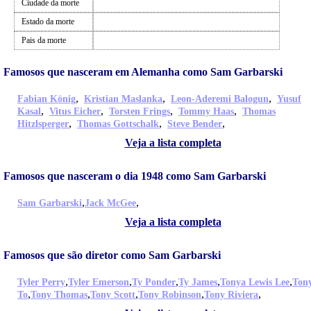
Ciudade da morte
Estado da morte
Pais da morte
Famosos que nasceram em Alemanha como Sam Garbarski
,
,
,
Fabian König
Kristian Maslanka
Leon-Aderemi Balogun
Yusuf
,
,
,
,
Kasal
Vitus Eicher
Torsten Frings
Tommy Haas
Thomas
,
,
,
Hitzlsperger
Thomas Gottschalk
Steve Bender
Veja a lista completa
Famosos que nasceram o dia 1948 como Sam Garbarski
,
,
Sam Garbarski
Jack McGee
Veja a lista completa
Famosos que são diretor como Sam Garbarski
,
,
,
,
,
Tyler Perry
Tyler Emerson
Ty Ponder
Ty James
Tonya Lewis Lee
Ton
,
,
,
,
,
To
Tony Thomas
Tony Scott
Tony Robinson
Tony Riviera