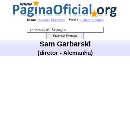
Idioma:
Español
|
Português
Versão:
Celular
|
Desktop
Sam Garbarski
(diretor - Alemanha)