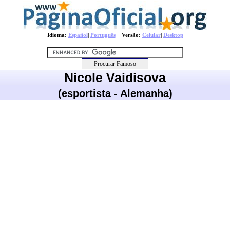
Idioma:
Español
|
Português
Versão:
Celular
|
Desktop
Nicole Vaidisova
(esportista - Alemanha)