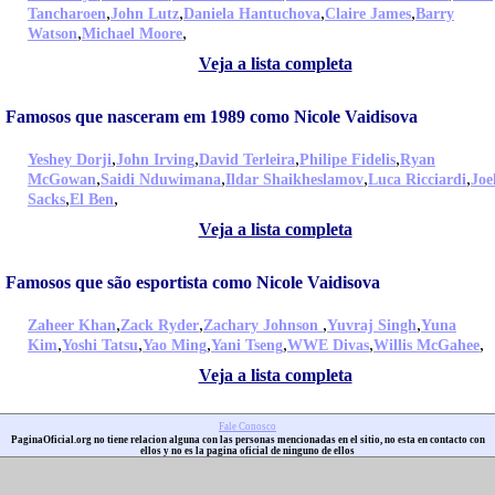
,
,
,
,
Tancharoen
John Lutz
Daniela Hantuchova
Claire James
Barry
,
,
Watson
Michael Moore
Veja a lista completa
Famosos que nasceram em 1989 como Nicole Vaidisova
,
,
,
,
Yeshey Dorji
John Irving
David Terleira
Philipe Fidelis
Ryan
,
,
,
,
McGowan
Saidi Nduwimana
Ildar Shaikheslamov
Luca Ricciardi
Joe
,
,
Sacks
El Ben
Veja a lista completa
Famosos que são esportista como Nicole Vaidisova
,
,
,
,
Zaheer Khan
Zack Ryder
Zachary Johnson
Yuvraj Singh
Yuna
,
,
,
,
,
,
Kim
Yoshi Tatsu
Yao Ming
Yani Tseng
WWE Divas
Willis McGahee
Veja a lista completa
Fale Conosco
PaginaOficial.org no tiene relacion alguna con las personas mencionadas en el sitio, no esta en contacto con
ellos y no es la pagina oficial de ninguno de ellos