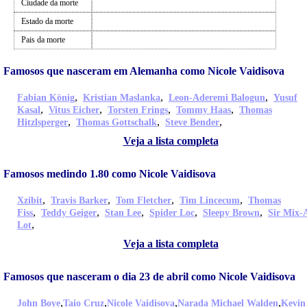
Ciudade da morte
Estado da morte
Pais da morte
Famosos que nasceram em Alemanha como Nicole Vaidisova
,
,
,
Fabian König
Kristian Maslanka
Leon-Aderemi Balogun
Yusuf
,
,
,
,
Kasal
Vitus Eicher
Torsten Frings
Tommy Haas
Thomas
,
,
,
Hitzlsperger
Thomas Gottschalk
Steve Bender
Veja a lista completa
Famosos medindo 1.80 como Nicole Vaidisova
,
,
,
,
Xzibit
Travis Barker
Tom Fletcher
Tim Lincecum
Thomas
,
,
,
,
,
Fiss
Teddy Geiger
Stan Lee
Spider Loc
Sleepy Brown
Sir Mix-
,
Lot
Veja a lista completa
Famosos que nasceram o dia 23 de abril como Nicole Vaidisova
,
,
,
,
John Boye
Taio Cruz
Nicole Vaidisova
Narada Michael Walden
Kevin