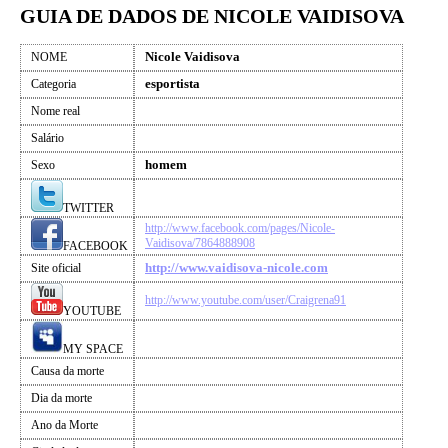
GUIA DE DADOS DE NICOLE VAIDISOVA
Nicole Vaidisova
NOME
esportista
Categoria
Nome real
Salário
homem
Sexo
TWITTER
http://www.facebook.com/pages/Nicole-
Vaidisova/7864888908
FACEBOOK
http://www.vaidisova-nicole.com
Site oficial
http://www.youtube.com/user/Craigrena91
YOUTUBE
MY SPACE
Causa da morte
Dia da morte
Ano da Morte