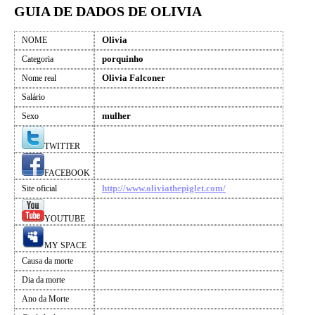
GUIA DE DADOS DE OLIVIA
Olivia
NOME
porquinho
Categoria
Olivia Falconer
Nome real
Salário
mulher
Sexo
TWITTER
FACEBOOK
http://www.oliviathepiglet.com/
Site oficial
YOUTUBE
MY SPACE
Causa da morte
Dia da morte
Ano da Morte