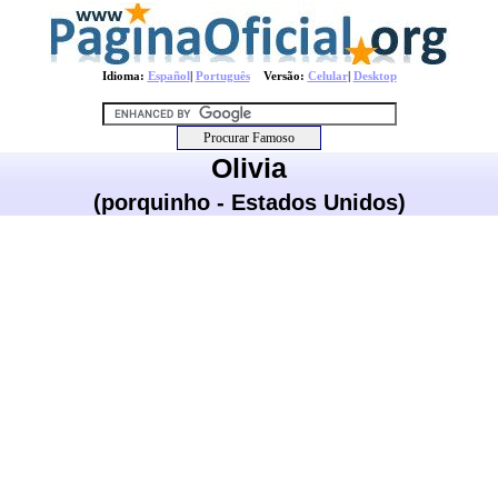
Idioma:
Español
|
Português
Versão:
Celular
|
Desktop
Olivia
(porquinho - Estados Unidos)