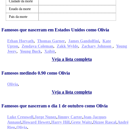
Ciudade da morte
Estado da morte
Pais da morte
Famosos que nasceram em Estados Unidos como Olivia
,
,
,
Ethan Horvath
Thomas Garner
James Gandolfini
Kate
,
,
,
,
Upton
Zendaya Coleman
Zakk Wylde
Zachary Johnson
Young
,
,
,
Jeezy
Young Buck
Xzibit
Veja a lista completa
Famosos medindo 0.90 como Olivia
,
Olivia
Veja a lista completa
Famosos que nasceram o dia 1 de outubro como Olivia
,
,
,
Luke Cresswell
Jorge Nunez
Jimmy Carter
Jean-Jacques
,
,
,
,
,
Annaud
Howard Hewett
Harry Hill
Grete Waitz
Dizzee Rascal
André
,
,
Rieu
Olivia