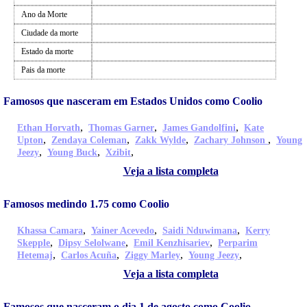
Ano da Morte
Ciudade da morte
Estado da morte
Pais da morte
Famosos que nasceram em Estados Unidos como Coolio
,
,
,
Ethan Horvath
Thomas Garner
James Gandolfini
Kate
,
,
,
,
Upton
Zendaya Coleman
Zakk Wylde
Zachary Johnson
Young
,
,
,
Jeezy
Young Buck
Xzibit
Veja a lista completa
Famosos medindo 1.75 como Coolio
,
,
,
Khassa Camara
Yainer Acevedo
Saidi Nduwimana
Kerry
,
,
,
Skepple
Dipsy Selolwane
Emil Kenzhisariev
Perparim
,
,
,
,
Hetemaj
Carlos Acuña
Ziggy Marley
Young Jeezy
Veja a lista completa
Famosos que nasceram o dia 1 de agosto como Coolio