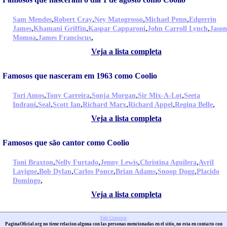
,
,
,
,
Sam Mendes
Robert Cray
Ney Matogrosso
Michael Penn
Edgerrin
,
,
,
,
James
Khamani Griffin
Kaspar Capparoni
John Carroll Lynch
Jason
,
,
Momoa
James Franciscus
Veja a lista completa
Famosos que nasceram em 1963 como Coolio
,
,
,
,
Tori Amos
Tony Carreira
Sonja Morgan
Sir Mix-A-Lot
Seeta
,
,
,
,
,
,
Indrani
Seal
Scott Ian
Richard Marx
Richard Appel
Regina Belle
Veja a lista completa
Famosos que são cantor como Coolio
,
,
,
,
Toni Braxton
Nelly Furtado
Jenny Lewis
Christina Aguilera
Avril
,
,
,
,
,
Lavigne
Bob Dylan
Carlos Ponce
Brian Adams
Snoop Dogg
Placido
,
Domingo
Veja a lista completa
Fale Conosco
PaginaOficial.org no tiene relacion alguna con las personas mencionadas en el sitio, no esta en contacto con