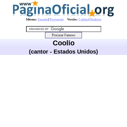
Idioma:
Español
|
Português
Versão:
Celular
|
Desktop
Coolio
(cantor - Estados Unidos)