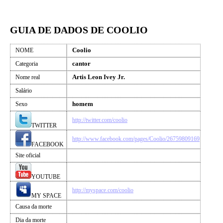
GUIA DE DADOS DE COOLIO
Coolio
NOME
cantor
Categoria
Artis Leon Ivey Jr.
Nome real
Salário
homem
Sexo
http://twitter.com/coolio
TWITTER
http://www.facebook.com/pages/Coolio/26759809169
FACEBOOK
Site oficial
YOUTUBE
http://myspace.com/coolio
MY SPACE
Causa da morte
Dia da morte