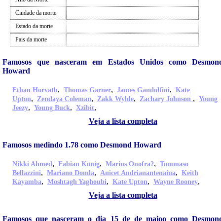
Ciudade da morte
Estado da morte
Pais da morte
Famosos que nasceram em Estados Unidos como Desmon
Howard
,
,
,
Ethan Horvath
Thomas Garner
James Gandolfini
Kate
,
,
,
,
Upton
Zendaya Coleman
Zakk Wylde
Zachary Johnson
Young
,
,
,
Jeezy
Young Buck
Xzibit
Veja a lista completa
Famosos medindo 1.78 como Desmond Howard
,
,
,
Nikki Ahmed
Fabian König
Marius Onofra?
Tommaso
,
,
,
Bellazzini
Mariano Donda
Anicet Andrianantenaina
Keith
,
,
,
,
Kayamba
Moshtagh Yaghoubi
Kate Upton
Wayne Rooney
Veja a lista completa
Famosos que nasceram o dia 15 de de maioo como Desmon