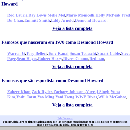
Howard
,
,
,
,
,
Rod Laurie
Ray Lewis
Melle Mel
Mario Monicelli
Holly McPeak
Fred
,
,
,
,
Du Chau
Emmitt Smith
Eddy Arnold
Desmond Howard
Veja a lista completa
Famosos que nasceram em 1970 como Desmond Howard
,
,
,
,
,
Warren G
Tory Belleci
Tony Kanal
Susan Tedeschi
Stuart Cable
Stev
,
,
,
,
,
Page
Sean Hayes
Robert Horry
Rivers Cuomo
Redman
Veja a lista completa
Famosos que são esportista como Desmond Howard
,
,
,
,
Zaheer Khan
Zack Ryder
Zachary Johnson
Yuvraj Singh
Yuna
,
,
,
,
,
,
Kim
Yoshi Tatsu
Yao Ming
Yani Tseng
WWE Divas
Willis McGahee
Veja a lista completa
Fale Conosco
PaginaOficial.org no tiene relacion alguna con las personas mencionadas en el sitio, no esta en contacto con
ellos y no es la pagina oficial de ninguno de ellos