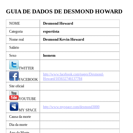
GUIA DE DADOS DE DESMOND HOWARD
Desmond Howard
NOME
esportista
Categoria
Desmond Kevin Howard
Nome real
Salário
homem
Sexo
TWITTER
http://www.facebook.com/pages/Desmond-
Howard/105632746137784
FACEBOOK
Site oficial
YOUTUBE
http://www.myspace.com/desmond3000
MY SPACE
Causa da morte
Dia da morte
Ano da Morte