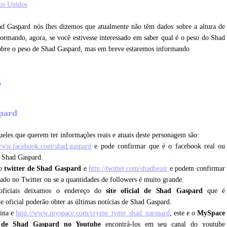
os Unidos
ad Gaspard nós lhes dizemos que atualmente não têm dados sobre a altura de
rmando, agora, se você estivesse interessado em saber qual é o peso do Shad
sobre o peso de Shad Gaspard, mas em breve estaremos informando
?
spard
eles que querem ter informações reais e atuais deste personagem são:
/www.facebook.com/shad.gaspard
e pode confirmar que é o facebook real ou
m Shad Gaspard.
 o
twitter de Shad Gaspard
e
http://twitter.com/shadbeast
e podem confirmar
icado no Twitter ou se a quantidades de followers é muito grande.
oficiais deixamos o endereço do
site oficial de Shad Gaspard
que é
te oficial poderão obter as últimas notícias de Shad Gaspard.
gina e
http://www.myspace.com/cryme_tyme_shad_garspard
, este e o
MySpace
s de Shad Gaspard no Youtube
encontrá-los em seu canal do youtube