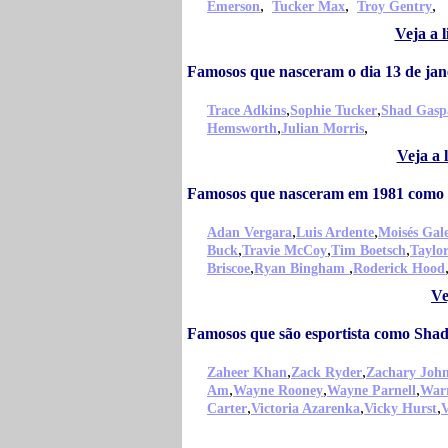
,
,
,
Emerson
Tucker Max
Troy Gentry
Veja a 
Famosos que nasceram o dia 13 de ja
,
,
Trace Adkins
Sophie Tucker
Shad Gasp
,
,
Hemsworth
Julian Morris
Veja a 
Famosos que nasceram em 1981 como
,
,
Adan Vergara
Luis Ardente
Moisés Gal
,
,
,
Buck
Travie McCoy
Tim Boetsch
Taylo
,
,
Briscoe
Ryan Bingham
Roderick Hood
Ve
Famosos que são esportista como Sha
,
,
Zaheer Khan
Zack Ryder
Zachary Joh
,
,
,
Am
Wayne Rooney
Wayne Parnell
War
,
,
,
Carter
Victoria Azarenka
Vicky Hurst
V