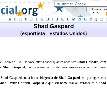
com:
A
B
C
D
E
F
G
H
I
J
K
L
M
N
O
P
Q
R
Shad Gaspard
(esportista - Estados Unidos)
de Enero de 1981, se você queria saber quantos anos tem
Shad Gaspard
, com
 de
Shad Gaspard
, com certeza vários de seus aniversários vai lhe trazer
e
Shad Gaspard
, uma breve
biografia de
Shad Gaspard
em portugues con
Shad Javier Chittick Gaspard
e que seu nome real ou verdadeiro é
Shad