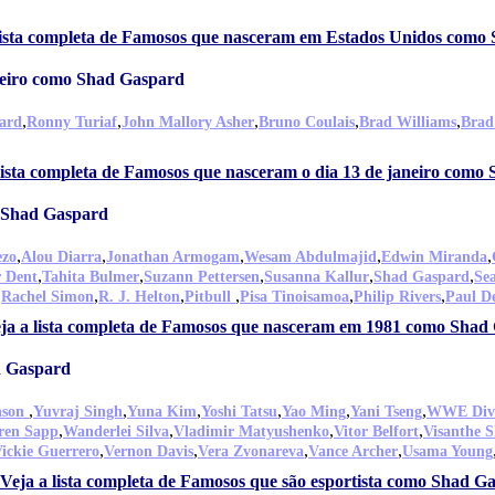
lista completa de Famosos que nasceram em Estados Unidos como
neiro como Shad Gaspard
,
,
,
,
,
ard
Ronny Turiaf
John Mallory Asher
Bruno Coulais
Brad Williams
Brad
lista completa de Famosos que nasceram o dia 13 de janeiro como
 Shad Gaspard
,
,
,
,
,
ezo
Alou Diarra
Jonathan Armogam
Wesam Abdulmajid
Edwin Miranda
,
,
,
,
,
r Dent
Tahita Bulmer
Suzann Pettersen
Susanna Kallur
Shad Gaspard
Se
,
,
,
,
,
,
Rachel Simon
R. J. Helton
Pitbull
Pisa Tinoisamoa
Philip Rivers
Paul De
ja a lista completa de Famosos que nasceram em 1981 como Shad
d Gaspard
,
,
,
,
,
,
nson
Yuvraj Singh
Yuna Kim
Yoshi Tatsu
Yao Ming
Yani Tseng
WWE Div
,
,
,
,
ren Sapp
Wanderlei Silva
Vladimir Matyushenko
Vitor Belfort
Visanthe S
,
,
,
,
ickie Guerrero
Vernon Davis
Vera Zvonareva
Vance Archer
Usama Young
Veja a lista completa de Famosos que são esportista como Shad G