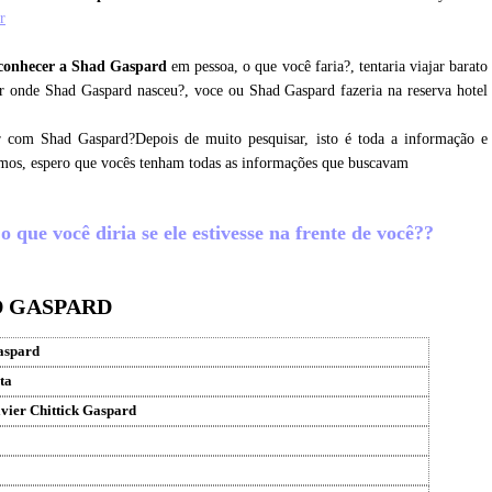
r
conhecer a Shad Gaspard
em pessoa, o que você faria?, tentaria viajar barato
r onde Shad Gaspard nasceu?, voce ou Shad Gaspard fazeria na reserva hotel
r com Shad Gaspard?Depois de muito pesquisar, isto é toda a informação e
amos, espero que vocês tenham todas as informações que buscavam
que você diria se ele estivesse na frente de você??
D GASPARD
aspard
ta
vier Chittick Gaspard