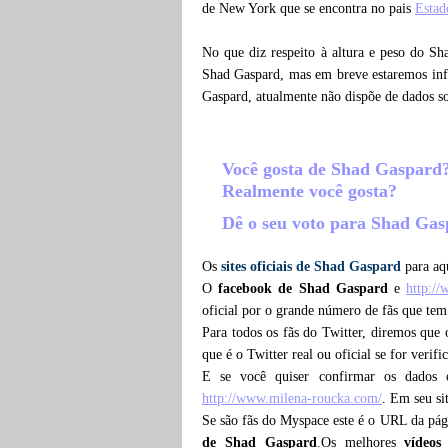
de New York que se encontra no pais
Estad
No que diz respeito à altura e peso do Sh
Shad Gaspard, mas em breve estaremos info
Gaspard, atualmente não dispõe de dados 
Você gosta de Shad Gaspard
Realmente você gosta?
Dê o seu voto para Shad Ga
Os
sites oficiais de Shad Gaspard
para aqu
O
facebook de Shad Gaspard
e
http:/
oficial por o grande número de fãs que te
Para todos os fãs do Twitter, diremos que
que é o Twitter real ou oficial se for verif
E se você quiser confirmar os dados 
http://www.milena-roucka.com/
. Em seu si
Se são fãs do Myspace este é o URL da pá
de Shad Gaspard
.Os melhores
vídeo