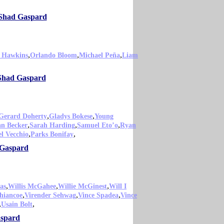
 Shad Gaspard
,
,
,
 Hawkins
Orlando Bloom
Michael Peña
Liam
 Shad Gaspard
,
,
Gerard Doherty
Gladys Bokese
Young
,
,
,
an Becker
Sarah Harding
Samuel Eto’o
Ryan
,
,
l Vecchio
Parks Bonifay
 Gaspard
,
,
,
as
Willis McGahee
Willie McGinest
Will I
,
,
,
hiancoe
Virender Sehwag
Vince Spadea
Vince
,
,
Usain Bolt
aspard