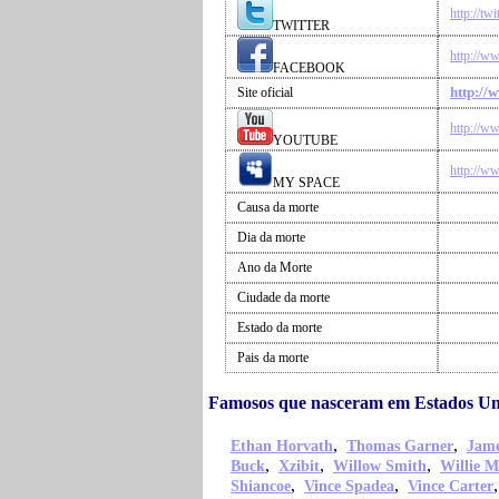
http://tw
TWITTER
http://w
FACEBOOK
http://
Site oficial
http://w
YOUTUBE
http://w
MY SPACE
Causa da morte
Dia da morte
Ano da Morte
Ciudade da morte
Estado da morte
Pais da morte
Famosos que nasceram em Estados U
,
,
Ethan Horvath
Thomas Garner
Jame
,
,
,
Buck
Xzibit
Willow Smith
Willie M
,
,
Shiancoe
Vince Spadea
Vince Carter