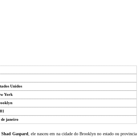
tados Unidos
w York
ooklyn
81
 de janeiro
u
Shad Gaspard
, ele nasceu em na cidade do Brooklyn no estado ou provincia