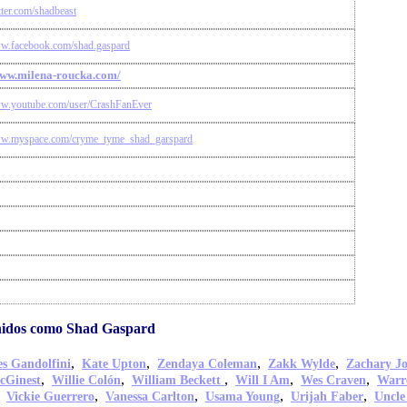
itter.com/shadbeast
ww.facebook.com/shad.gaspard
www.milena-roucka.com/
ww.youtube.com/user/CrashFanEver
ww.myspace.com/cryme_tyme_shad_garspard
nidos como Shad Gaspard
,
,
,
,
s Gandolfini
Kate Upton
Zendaya Coleman
Zakk Wylde
Zachary J
,
,
,
,
,
cGinest
Willie Colón
William Beckett
Will I Am
Wes Craven
Warr
,
,
,
,
,
Vickie Guerrero
Vanessa Carlton
Usama Young
Urijah Faber
Uncle