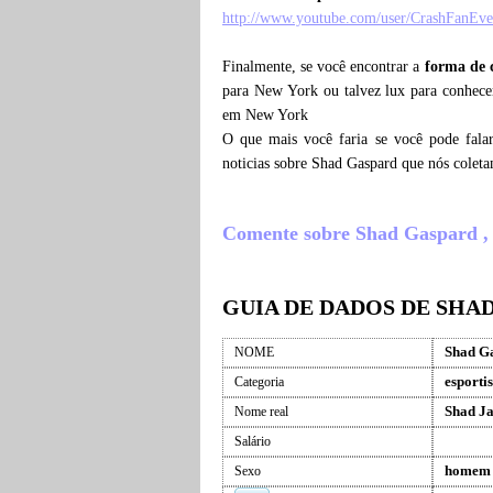
http://www.youtube.com/user/CrashFanEve
Finalmente, se você encontrar a
forma de 
para New York ou talvez lux para conhece
em New York
O que mais você faria se você pode fala
noticias sobre Shad Gaspard que nós colet
Comente sobre Shad Gaspard , o 
GUIA DE DADOS DE SHA
Shad G
NOME
esportis
Categoria
Shad Ja
Nome real
Salário
homem
Sexo