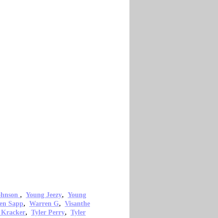
,
,
ohnson
Young Jeezy
Young
,
,
en Sapp
Warren G
Visanthe
,
,
 Kracker
Tyler Perry
Tyler