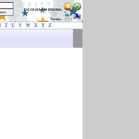
ESCOLHA UM IDIOMA:
Versão:
|
S
T
U
V
W
X
Y
Z