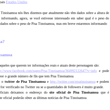
 pais
Estados Unidos
a Tinoisamoa nós lhes dizemos que atualmente não têm dados sobre a altura de
informando, agora, se você estivesse interessado em saber qual é o peso do
 dados sobre o peso de Pisa Tinoisamoa, mas em breve estaremos informando
oa?
oisamoa
queles que querem ter informações reais e atuais deste personagem são:
tp://www.facebook.com/pages/Pisa-Tinoisamoa/364992122647?v=info
e pode
 por o grande número de fãs que tem Pisa Tinoisamoa.
ue o
twitter de Pisa Tinoisamoa
e
http://twitter.com/pisatinoisamoa
e podem
e for verificado no Twitter ou se a quantidades de followers é muito grande.
oficiais deixamos o endereço do
site oficial de Pisa Tinoisamoa
que é
te oficial poderão obter as últimas notícias de Pisa Tinoisamoa.