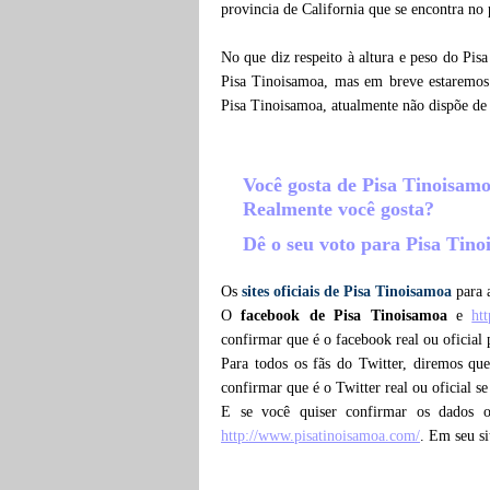
provincia de California que se encontra no
No que diz respeito à altura e peso do Pis
Pisa Tinoisamoa, mas em breve estaremos 
Pisa Tinoisamoa, atualmente não dispõe de
Você gosta de Pisa Tinoisam
Realmente você gosta?
Dê o seu voto para Pisa Tin
Os
sites oficiais de Pisa Tinoisamoa
para a
O
facebook de Pisa Tinoisamoa
e
ht
confirmar que é o facebook real ou oficial
Para todos os fãs do Twitter, diremos q
confirmar que é o Twitter real ou oficial s
E se você quiser confirmar os dados 
http://www.pisatinoisamoa.com/
. Em seu si