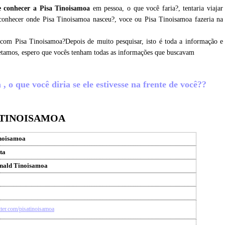
 conhecer a Pisa Tinoisamoa
em pessoa, o que você faria?, tentaria viajar
 conhecer onde Pisa Tinoisamoa nasceu?, voce ou Pisa Tinoisamoa fazeria na
 com Pisa Tinoisamoa?Depois de muito pesquisar, isto é toda a informação e
letamos, espero que vocês tenham todas as informações que buscavam
 o que você diria se ele estivesse na frente de você??
A TINOISAMOA
inoisamoa
ta
onald Tinoisamoa
itter.com/pisatinoisamoa