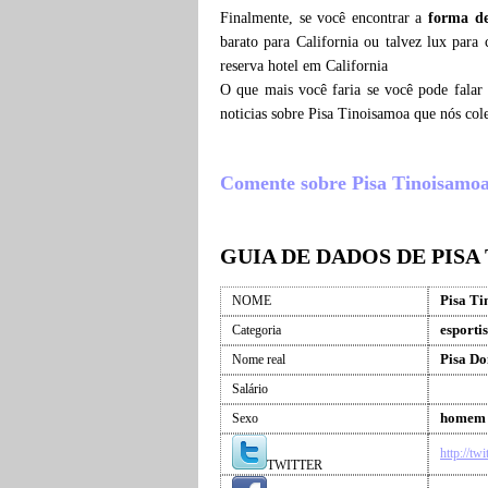
Finalmente, se você encontrar a
forma de
barato para California ou talvez lux para
reserva hotel em California
O que mais você faria se você pode falar
noticias sobre Pisa Tinoisamoa que nós co
Comente sobre Pisa Tinoisamoa ,
GUIA DE DADOS DE PIS
Pisa T
NOME
esportis
Categoria
Pisa D
Nome real
Salário
homem
Sexo
http://tw
TWITTER