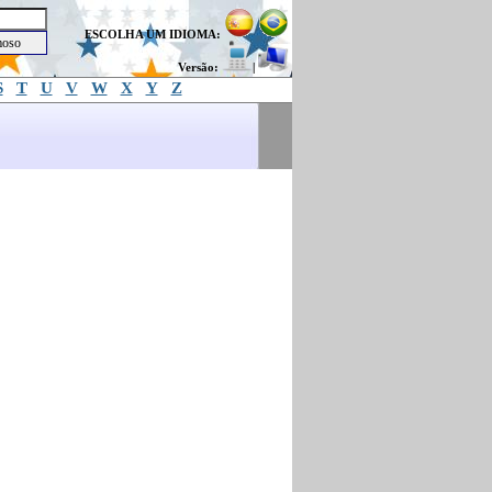
ESCOLHA UM IDIOMA:
Versão:
|
S
T
U
V
W
X
Y
Z