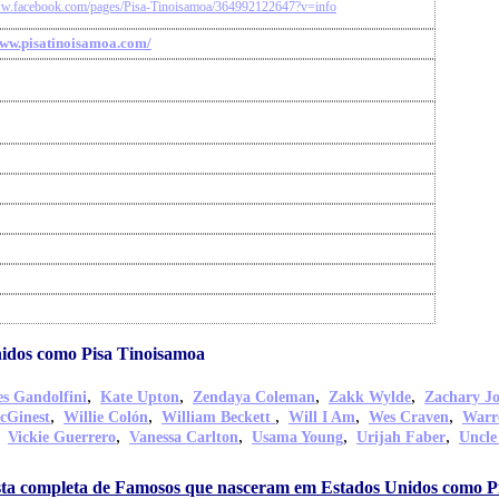
ww.facebook.com/pages/Pisa-Tinoisamoa/364992122647?v=info
www.pisatinoisamoa.com/
idos como Pisa Tinoisamoa
,
,
,
,
s Gandolfini
Kate Upton
Zendaya Coleman
Zakk Wylde
Zachary J
,
,
,
,
,
cGinest
Willie Colón
William Beckett
Will I Am
Wes Craven
Warr
,
,
,
,
,
Vickie Guerrero
Vanessa Carlton
Usama Young
Urijah Faber
Uncle
ista completa de Famosos que nasceram em Estados Unidos como P