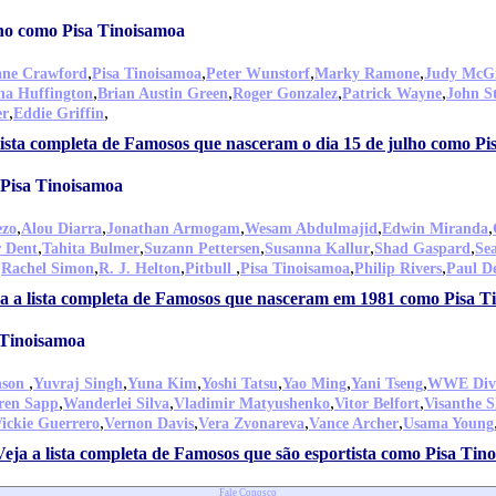
lho como Pisa Tinoisamoa
,
,
,
,
ane Crawford
Pisa Tinoisamoa
Peter Wunstorf
Marky Ramone
Judy McG
,
,
,
,
na Huffington
Brian Austin Green
Roger Gonzalez
Patrick Wayne
John S
,
,
er
Eddie Griffin
lista completa de Famosos que nasceram o dia 15 de julho como P
Pisa Tinoisamoa
,
,
,
,
,
ezo
Alou Diarra
Jonathan Armogam
Wesam Abdulmajid
Edwin Miranda
,
,
,
,
,
r Dent
Tahita Bulmer
Suzann Pettersen
Susanna Kallur
Shad Gaspard
Se
,
,
,
,
,
,
Rachel Simon
R. J. Helton
Pitbull
Pisa Tinoisamoa
Philip Rivers
Paul De
a a lista completa de Famosos que nasceram em 1981 como Pisa T
 Tinoisamoa
,
,
,
,
,
,
nson
Yuvraj Singh
Yuna Kim
Yoshi Tatsu
Yao Ming
Yani Tseng
WWE Div
,
,
,
,
ren Sapp
Wanderlei Silva
Vladimir Matyushenko
Vitor Belfort
Visanthe S
,
,
,
,
ickie Guerrero
Vernon Davis
Vera Zvonareva
Vance Archer
Usama Young
Veja a lista completa de Famosos que são esportista como Pisa Tin
Fale Conosco