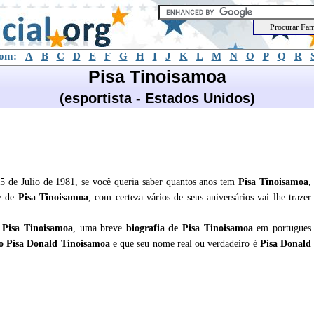
com:
A
B
C
D
E
F
G
H
I
J
K
L
M
N
O
P
Q
R
Pisa Tinoisamoa
(esportista - Estados Unidos)
5 de Julio de 1981, se você queria saber quantos anos tem
Pisa Tinoisamoa
,
de de
Pisa Tinoisamoa
, com certeza vários de seus aniversários vai lhe trazer
e
Pisa Tinoisamoa
, uma breve
biografia de
Pisa Tinoisamoa
em portugues
o Pisa Donald Tinoisamoa
e que seu nome real ou verdadeiro é
Pisa Donald