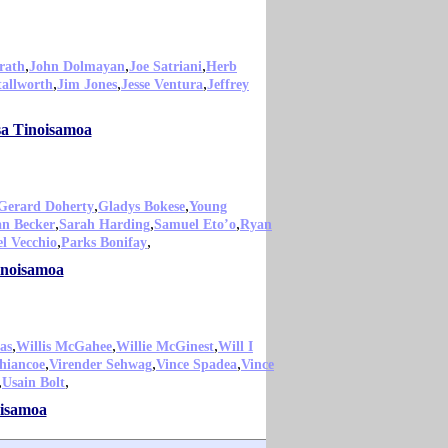
,
,
,
rath
John Dolmayan
Joe Satriani
Herb
,
,
,
tallworth
Jim Jones
Jesse Ventura
Jeffrey
isa Tinoisamoa
,
,
Gerard Doherty
Gladys Bokese
Young
,
,
,
an Becker
Sarah Harding
Samuel Eto’o
Ryan
,
,
l Vecchio
Parks Bonifay
inoisamoa
,
,
,
as
Willis McGahee
Willie McGinest
Will I
,
,
,
hiancoe
Virender Sehwag
Vince Spadea
Vince
,
,
Usain Bolt
oisamoa