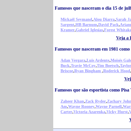
Famosos que nasceram o dia 15 de ju
,
,
Mickaël Seymand
Alou Diarra
Sarah J
,
,
,
Sargent
HB Barnum
David Pack
Arian
,
,
Kramer
Gabriel Iglesias
Forest Whitak
Veja a 
Famosos que nasceram em 1981 como 
,
,
Adan Vergara
Luis Ardente
Moisés Gal
,
,
,
Buck
Travie McCoy
Tim Boetsch
Taylo
,
,
Briscoe
Ryan Bingham
Roderick Hood
Vej
Famosos que são esportista como Pisa
,
,
Zaheer Khan
Zack Ryder
Zachary Joh
,
,
,
Am
Wayne Rooney
Wayne Parnell
War
,
,
,
Carter
Victoria Azarenka
Vicky Hurst
V