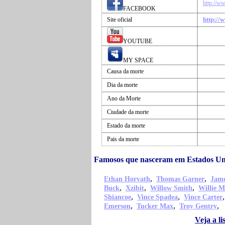
http://w
FACEBOOK
http://
Site oficial
YOUTUBE
MY SPACE
Causa da morte
Dia da morte
Ano da Morte
Ciudade da morte
Estado da morte
Pais da morte
Famosos que nasceram em Estados Un
,
,
Ethan Horvath
Thomas Garner
Jame
,
,
,
Buck
Xzibit
Willow Smith
Willie M
,
,
Shiancoe
Vince Spadea
Vince Carter
,
,
,
Emerson
Tucker Max
Troy Gentry
Veja a l