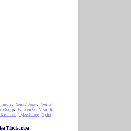
,
,
ohnson
Young Jeezy
Young
,
,
en Sapp
Warren G
Visanthe
,
,
 Kracker
Tyler Perry
Tyler
isa Tinoisamoa