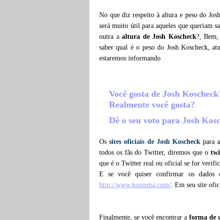
No que diz respeito à altura e peso do Jo
será muito útil para aqueles que queriam s
outra a
altura de Josh Koscheck
?, Bem,
saber qual é o peso do Josh Koscheck, a
estaremos informando
Você gosta de Josh Koschec
Realmente você gosta?
Dê o seu voto para Josh Ko
Os
sites oficiais de Josh Koscheck
para a
todos os fãs do Twitter, diremos que o
twi
que é o Twitter real ou oficial se for verif
E se você quiser confirmar os dados 
http://www.kosmma.com/
. Em seu site ofi
Finalmente, se você encontrar a
forma de 