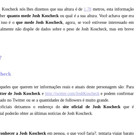
sh Koscheck nós lhes dizemos que sua altura é de
1.78
metros, esta informação
aber
quanto mede Josh Koscheck
ou qual é a sua altura. Você achava que era
 isso é o
que mede Josh Koscheck
, agora, se você estivesse interessado em
tualmente não dispõe de dados sobre o peso de Josh Koscheck, mas em breve
k?
scheck
queles que querem ter informações reais e atuais deste personagem são: Para
tter de Josh Koscheck
e
http://twitter.com/JoshKoscheck
e podem confirmar
icado no Twitter ou se a quantidades de followers é muito grande.
oficiais deixamos o endereço do
site oficial de Josh Koscheck
que é
cial poderão obter as últimas notícias de Josh Koscheck.
conhecer a Josh Koscheck
em pessoa, o que você faria?, tentaria viajar barato