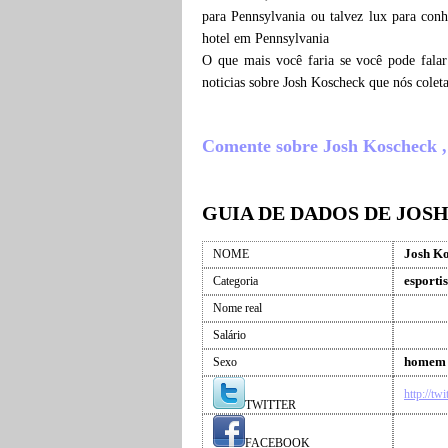
para Pennsylvania ou talvez lux para con
hotel em Pennsylvania
O que mais você faria se você pode fala
noticias sobre Josh Koscheck que nós cole
Comente sobre Josh Koscheck , o
GUIA DE DADOS DE JOS
Josh K
NOME
esportis
Categoria
Nome real
Salário
homem
Sexo
http://tw
TWITTER
FACEBOOK