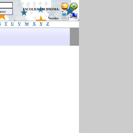
ESCOLHA UM IDIOMA:
Versão:
|
S
T
U
V
W
X
Y
Z