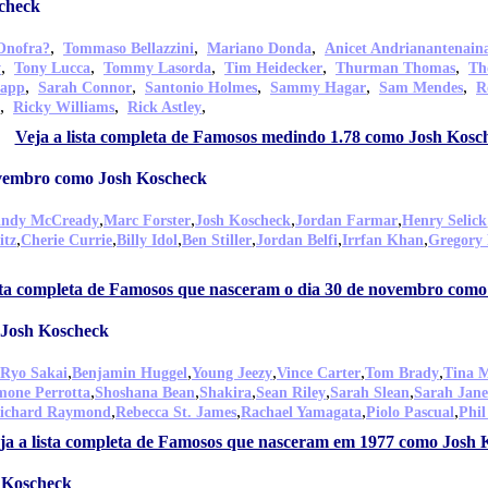
check
,
,
,
Onofra?
Tommaso Bellazzini
Mariano Donda
Anicet Andrianantenain
,
,
,
,
,
y
Tony Lucca
Tommy Lasorda
Tim Heidecker
Thurman Thomas
Th
,
,
,
,
,
tapp
Sarah Connor
Santonio Holmes
Sammy Hagar
Sam Mendes
R
,
,
,
Ricky Williams
Rick Astley
Veja a lista completa de Famosos medindo 1.78 como Josh Kosc
ovembro como Josh Koscheck
,
,
,
,
ndy McCready
Marc Forster
Josh Koscheck
Jordan Farmar
Henry Selick
,
,
,
,
,
,
itz
Cherie Currie
Billy Idol
Ben Stiller
Jordan Belfi
Irrfan Khan
Gregory 
ista completa de Famosos que nasceram o dia 30 de novembro com
 Josh Koscheck
,
,
,
,
,
Ryo Sakai
Benjamin Huggel
Young Jeezy
Vince Carter
Tom Brady
Tina 
,
,
,
,
,
mone Perrotta
Shoshana Bean
Shakira
Sean Riley
Sarah Slean
Sarah Jane
,
,
,
,
ichard Raymond
Rebecca St. James
Rachael Yamagata
Piolo Pascual
Phil
ja a lista completa de Famosos que nasceram em 1977 como Josh 
h Koscheck