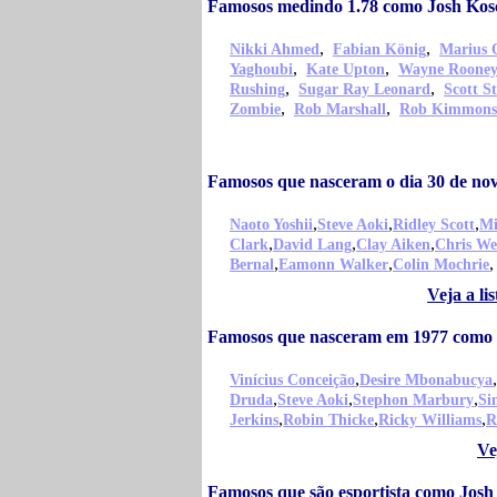
Famosos medindo 1.78 como Josh Kos
,
,
Nikki Ahmed
Fabian König
Marius 
,
,
Yaghoubi
Kate Upton
Wayne Roone
,
,
Rushing
Sugar Ray Leonard
Scott S
,
,
Zombie
Rob Marshall
Rob Kimmons
Famosos que nasceram o dia 30 de n
,
,
,
Naoto Yoshii
Steve Aoki
Ridley Scott
Mi
,
,
,
Clark
David Lang
Clay Aiken
Chris We
,
,
,
Bernal
Eamonn Walker
Colin Mochrie
Veja a l
Famosos que nasceram em 1977 como
,
,
Vinícius Conceição
Desire Mbonabucya
,
,
,
Druda
Steve Aoki
Stephon Marbury
Si
,
,
,
Jerkins
Robin Thicke
Ricky Williams
R
Ve
Famosos que são esportista como Jos