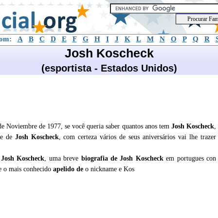
com:
A
B
C
D
E
F
G
H
I
J
K
L
M
N
O
P
Q
R
Josh Koscheck
(esportista - Estados Unidos)
de Noviembre de 1977, se você queria saber quantos anos tem
Josh Koscheck
,
de de
Josh Koscheck
, com certeza vários de seus aniversários vai lhe trazer
e
Josh Koscheck
, uma breve
biografia de
Josh Koscheck
em portugues con
,e o mais conhecido
apelido de
o nickname e Kos