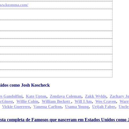
/www.kosmma.com/
idos como Josh Koscheck
,
,
,
,
s Gandolfini
Kate Upton
Zendaya Coleman
Zakk Wylde
Zachary J
,
,
,
,
,
cGinest
Willie Colón
William Beckett
Will I Am
Wes Craven
Warr
,
,
,
,
,
Vickie Guerrero
Vanessa Carlton
Usama Young
Urijah Faber
Uncle
lista completa de Famosos que nasceram em Estados Unidos como 