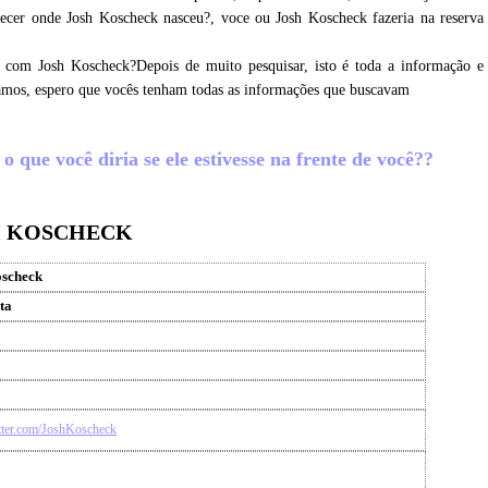
hecer onde Josh Koscheck nasceu?, voce ou Josh Koscheck fazeria na reserva
r com Josh Koscheck?Depois de muito pesquisar, isto é toda a informação e
tamos, espero que vocês tenham todas as informações que buscavam
 que você diria se ele estivesse na frente de você??
H KOSCHECK
oscheck
ta
itter.com/JoshKoscheck