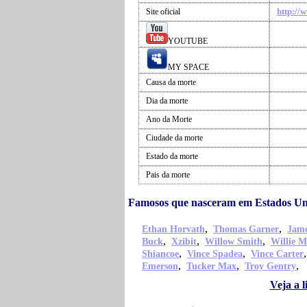
http:/
Site oficial
YOUTUBE
MY SPACE
Causa da morte
Dia da morte
Ano da Morte
Ciudade da morte
Estado da morte
Pais da morte
Famosos que nasceram em Estados Un
,
,
Ethan Horvath
Thomas Garner
Jame
,
,
,
Buck
Xzibit
Willow Smith
Willie M
,
,
Shiancoe
Vince Spadea
Vince Carter
,
,
,
Emerson
Tucker Max
Troy Gentry
Veja a 