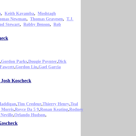
,
,
a
Keith Kayamba
Moshtagh
,
,
omas Newman
Thomas Gravesen
T.J.
,
,
od Stewart
Robby Benson
Rob
heck
,
,
,
Gordon Parks
Dougie Poynter
Dick
,
,
Fawcett
Gordon Liu
Gael Garcia
o Josh Koscheck
,
,
,
Maddigan
Tim Credeur
Thierry Henry
Teal
,
,
,
 Morris
Royce Da 5 9
Ronan Keating
Rodney
,
,
 Neville
Orlando Hudson
Koscheck