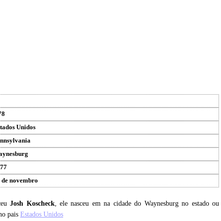
78
tados Unidos
nnsylvania
aynesburg
77
 de novembro
sceu
Josh Koscheck
, ele nasceu em na cidade do Waynesburg no estado ou
no pais
Estados Unidos