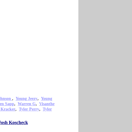
,
,
ohnson
Young Jeezy
Young
,
,
en Sapp
Warren G
Visanthe
,
,
 Kracker
Tyler Perry
Tyler
Josh Koscheck