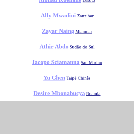
Lesoto
Ally Mwadini
Zanzibar
Zayar Naing
Mianmar
Athir Abdo
Sudão do Sul
Jacopo Sciamanna
San Marino
Yu Chen
Taipé Chinês
Desire Mbonabucya
Ruanda