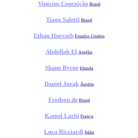
Vinícius Conceição
Brasil
Tiago Saletti
Brasil
Ethan Horvath
Estados Unidos
Abdellah El
Argélia
Shane Byrne
Irlanda
Daniel Jurak
Áustria
Fredson de
Brasil
Kamel Larbi
França
Luca Ricciardi
Itália