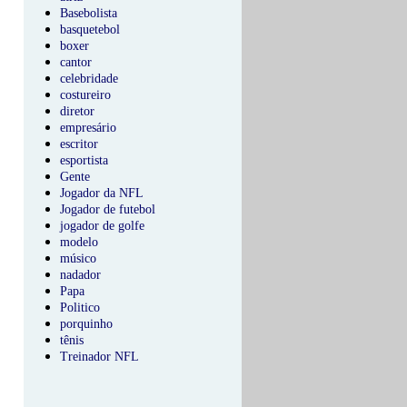
Basebolista
basquetebol
boxer
cantor
celebridade
costureiro
diretor
empresário
escritor
esportista
Gente
Jogador da NFL
Jogador de futebol
jogador de golfe
modelo
músico
nadador
Papa
Politico
porquinho
tênis
Treinador NFL