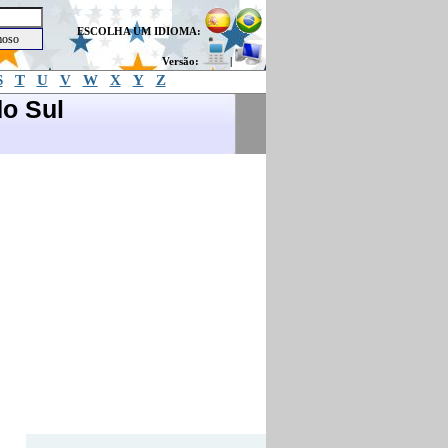
ESCOLHA UM IDIOMA:
Versão:
|
S
T
U
V
W
X
Y
Z
o Sul