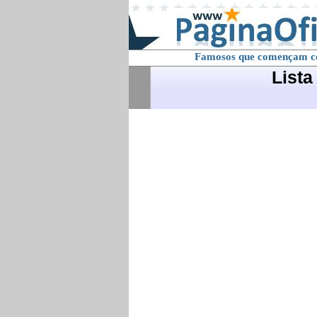
Famosos que començam 
List