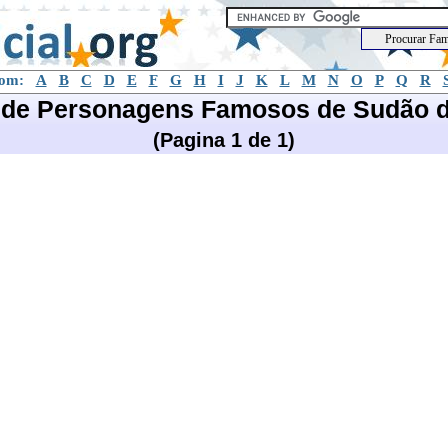
com:
A
B
C
D
E
F
G
H
I
J
K
L
M
N
O
P
Q
R
a de Personagens Famosos de Sudão d
(Pagina 1 de 1)