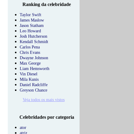
Ranking da celebridade
Taylor Swift
James Maslow
Jason Statham
Leo Howard
Josh Hutcherson
Kendall Schmidt
Carlos Pena
Chris Evans
Dwayne Johnson
Max George
Liam Hemsworth
Vin Diesel
Mila Kunis
Daniel Radcliffe
Greyson Chance
Veja todos os mais vistos
Celebridades por categoria
ator
atriz