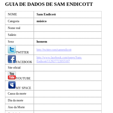
GUIA DE DADOS DE SAM ENDICOTT
Sam Endicott
NOME
músico
Categoria
Nome real
Salário
homem
Sexo
http://twitter.com/samendicott
TWITTER
http://www.facebook.com/pages/Sam-
Endicott/112927722055107
FACEBOOK
Site oficial
YOUTUBE
MY SPACE
Causa da morte
Dia da morte
Ano da Morte