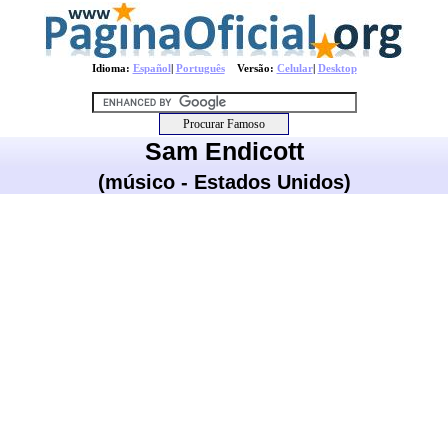
Idioma:
Español
|
Português
Versão:
Celular
|
Desktop
Sam Endicott
(músico - Estados Unidos)