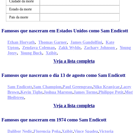
Ciudade da morte
Estado da morte
Pais da morte
Famosos que nasceram em Estados Unidos como Sam Endicott
,
,
,
Ethan Horvath
Thomas Garner
James Gandolfini
Kate
,
,
,
,
Upton
Zendaya Coleman
Zakk Wylde
Zachary Johnson
Young
,
,
,
Jeezy
Young Buck
Xzibit
Veja a lista completa
Famosos que nasceram o dia 13 de agosto como Sam Endicott
,
,
,
,
Sam Endicott
Sam Champion
Paul Greengrass
Niko Kranjcar
Lacey
,
,
,
,
,
Brown
Kevin Tighe
Joshua Marston
James Torme
Philippe Petit
Mori
,
Bleibtreu
Veja a lista completa
Famosos que nasceram em 1974 como Sam Endicott
,
,
,
,
Dalibor Nedic
Florencia Peña
Xzibit
Vince Spadea
Victoria