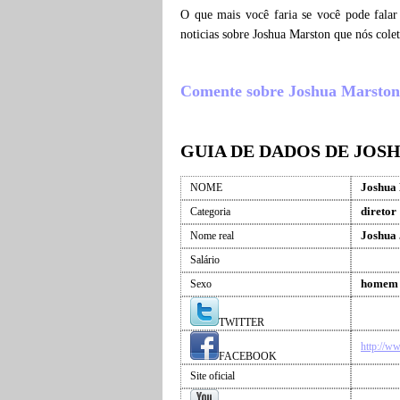
O que mais você faria se você pode falar
noticias sobre Joshua Marston que nós col
Comente sobre Joshua Marston , 
GUIA DE DADOS DE JOS
Joshua
NOME
diretor
Categoria
Joshua
Nome real
Salário
homem
Sexo
TWITTER
http://w
FACEBOOK
Site oficial