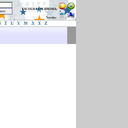
ESCOLHA UM IDIOMA:
Versão:
|
S
T
U
V
W
X
Y
Z