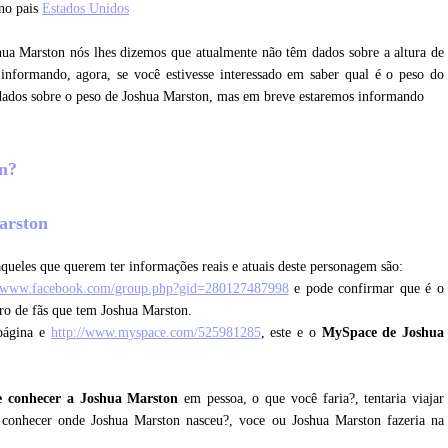
 no pais
Estados Unidos
shua Marston nós lhes dizemos que atualmente não têm dados sobre a altura de
nformando, agora, se você estivesse interessado em saber qual é o peso do
dados sobre o peso de Joshua Marston, mas em breve estaremos informando
on?
Marston
queles que querem ter informações reais e atuais deste personagem são:
//www.facebook.com/group.php?gid=280127487998
e pode confirmar que é o
ro de fãs que tem Joshua Marston.
página e
http://www.myspace.com/525981285
, este e o
MySpace de Joshua
e conhecer a Joshua Marston
em pessoa, o que você faria?, tentaria viajar
a conhecer onde Joshua Marston nasceu?, voce ou Joshua Marston fazeria na