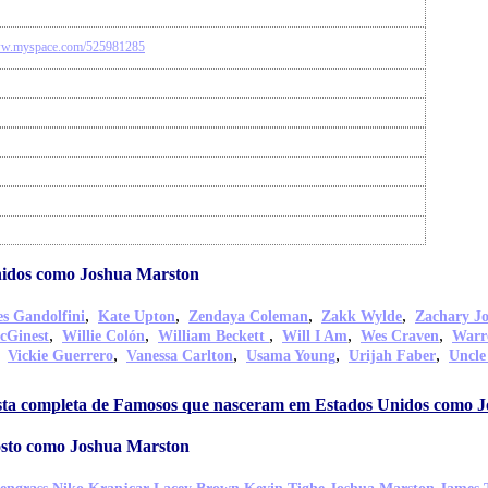
www.myspace.com/525981285
idos como Joshua Marston
,
,
,
,
s Gandolfini
Kate Upton
Zendaya Coleman
Zakk Wylde
Zachary J
,
,
,
,
,
cGinest
Willie Colón
William Beckett
Will I Am
Wes Craven
Warr
,
,
,
,
,
Vickie Guerrero
Vanessa Carlton
Usama Young
Urijah Faber
Uncle
ista completa de Famosos que nasceram em Estados Unidos como 
osto como Joshua Marston
,
,
,
,
,