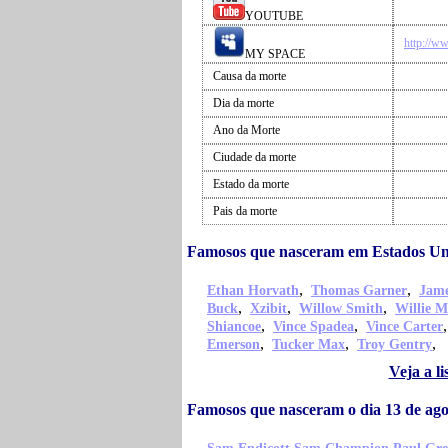
YOUTUBE
http://
MY SPACE
Causa da morte
Dia da morte
Ano da Morte
Ciudade da morte
Estado da morte
Pais da morte
Famosos que nasceram em Estados Un
,
,
Ethan Horvath
Thomas Garner
Jame
,
,
,
Buck
Xzibit
Willow Smith
Willie M
,
,
Shiancoe
Vince Spadea
Vince Carter
,
,
,
Emerson
Tucker Max
Troy Gentry
Veja a l
Famosos que nasceram o dia 13 de ag
,
,