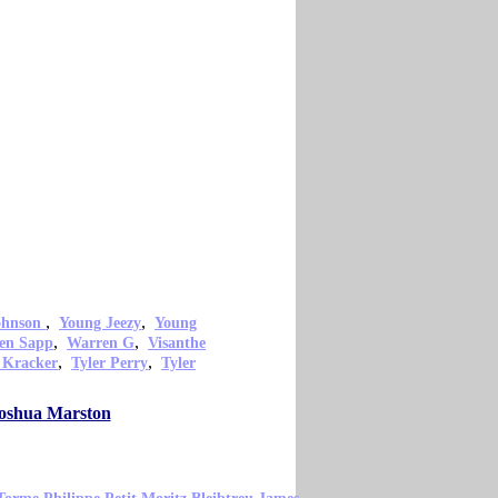
,
,
ohnson
Young Jeezy
Young
,
,
en Sapp
Warren G
Visanthe
,
,
 Kracker
Tyler Perry
Tyler
Joshua Marston
,
,
,