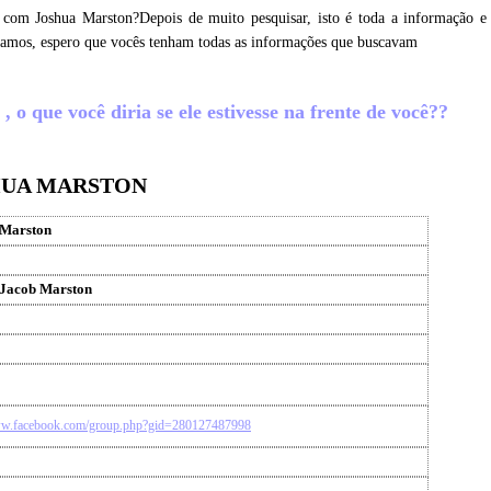
 com Joshua Marston?Depois de muito pesquisar, isto é toda a informação e
etamos, espero que vocês tenham todas as informações que buscavam
o que você diria se ele estivesse na frente de você??
HUA MARSTON
 Marston
 Jacob Marston
ww.facebook.com/group.php?gid=280127487998