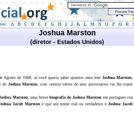
com:
A
B
C
D
E
F
G
H
I
J
K
L
M
N
O
P
Q
R
Joshua Marston
(diretor - Estados Unidos)
de Agosto de 1968, se você queria saber quantos anos tem
Joshua Marston
,
de de
Joshua Marston
, com certeza vários de seus aniversários vai lhe trazer
Joshua Marston
, uma breve
biografia de
Joshua Marston
em portugues con
Joshua Jacob Marston
e que seu nome real ou verdadeiro é
Joshua Jacob