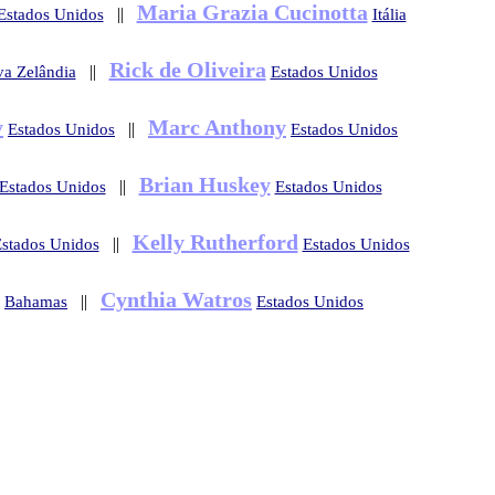
Maria Grazia Cucinotta
||
Estados Unidos
Itália
Rick de Oliveira
||
va Zelândia
Estados Unidos
y
Marc Anthony
||
Estados Unidos
Estados Unidos
Brian Huskey
||
Estados Unidos
Estados Unidos
Kelly Rutherford
||
stados Unidos
Estados Unidos
Cynthia Watros
||
Bahamas
Estados Unidos