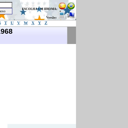
ESCOLHA UM IDIOMA:
Versão:
|
S
T
U
V
W
X
Y
Z
1968