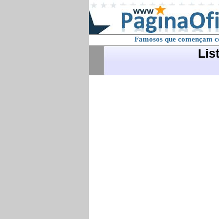
Famosos que començam 
Lis