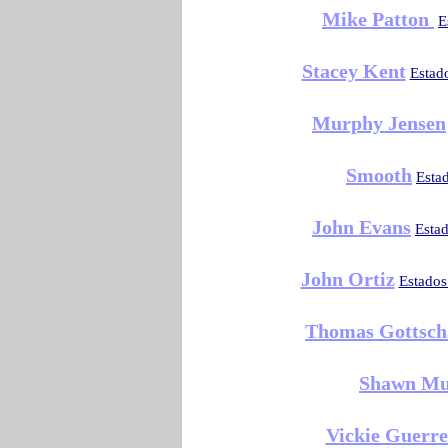
Mike Patton
E
Stacey Kent
Estad
Murphy Jensen
Smooth
Esta
John Evans
Esta
John Ortiz
Estados
Thomas Gottsch
Shawn Mu
Vickie Guerre