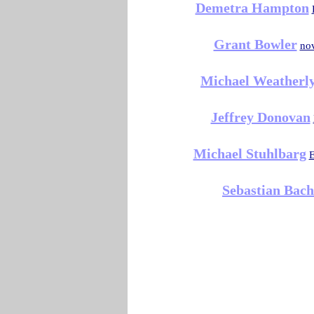
Demetra Hampton
Grant Bowler
no
Michael Weatherl
Jeffrey Donovan
Michael Stuhlbarg
E
Sebastian Bach