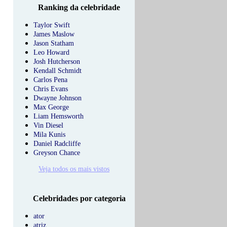
Ranking da celebridade
Taylor Swift
James Maslow
Jason Statham
Leo Howard
Josh Hutcherson
Kendall Schmidt
Carlos Pena
Chris Evans
Dwayne Johnson
Max George
Liam Hemsworth
Vin Diesel
Mila Kunis
Daniel Radcliffe
Greyson Chance
Veja todos os mais vistos
Celebridades por categoria
ator
atriz