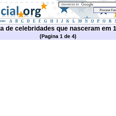
com:
A
B
C
D
E
F
G
H
I
J
K
L
M
N
O
P
Q
R
ta de celebridades que nasceram em 
(Pagina 1 de 4)