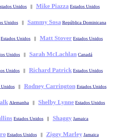
Mike Piazza
||
stados Unidos
Estados Unidos
Sammy Sosa
||
os Unidos
República Dominicana
Matt Stover
||
Estados Unidos
Estados Unidos
Sarah McLachlan
||
dos Unidos
Canadá
Richard Patrick
||
dos Unidos
Estados Unidos
Rodney Carrington
||
 Unidos
Estados Unidos
alk
Shelby Lynne
||
Alemanha
Estados Unidos
llins
Shaggy
||
Estados Unidos
Jamaica
ro
Ziggy Marley
||
Estados Unidos
Jamaica