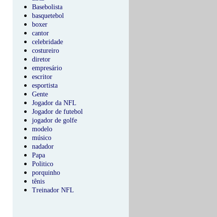
Basebolista
basquetebol
boxer
cantor
celebridade
costureiro
diretor
empresário
escritor
esportista
Gente
Jogador da NFL
Jogador de futebol
jogador de golfe
modelo
músico
nadador
Papa
Politico
porquinho
tênis
Treinador NFL