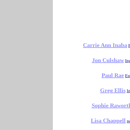
Carrie Ann Inaba
Jon Culshaw
In
Paul Rae
Es
Greg Ellis
I
Sophie Rawort
Lisa Chappell
n