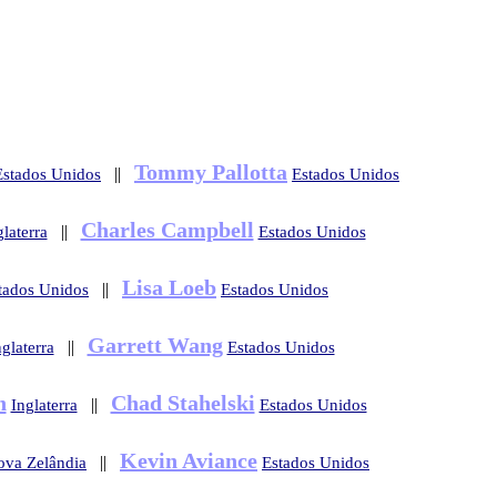
Tommy Pallotta
||
Estados Unidos
Estados Unidos
Charles Campbell
||
glaterra
Estados Unidos
Lisa Loeb
||
tados Unidos
Estados Unidos
Garrett Wang
||
nglaterra
Estados Unidos
h
Chad Stahelski
||
Inglaterra
Estados Unidos
Kevin Aviance
||
ova Zelândia
Estados Unidos