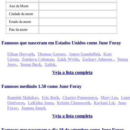
Ano da Morte
Ciudade da morte
Estado da morte
Pais da morte
Famosos que nasceram em Estados Unidos como June Foray
,
,
,
Ethan Horvath
Thomas Garner
James Gandolfini
Kate
,
,
,
,
Upton
Zendaya Coleman
Zakk Wylde
Zachary Johnson
Young
,
,
,
Jeezy
Young Buck
Xzibit
Veja a lista completa
Famosos medindo 1.50 como June Foray
,
,
,
,
Ramiele Malubay
Eric Roth
Charice Pempengco
Mary Lee
Lupe
,
,
,
,
Ontiveros
LaKisha Jones
Kristin Chenoweth
Kaylani Lei
June
,
,
Foray
Joanna Angel
Veja a lista completa
Famosos que nasceram o dia 18 de setembro como June Foray