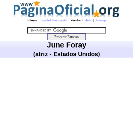
Idioma:
Español
|
Português
Versão:
Celular
|
Desktop
June Foray
(atriz - Estados Unidos)