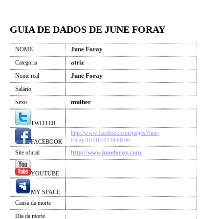
GUIA DE DADOS DE JUNE FORAY
June Foray
NOME
atriz
Categoria
June Foray
Nome real
Salário
mulher
Sexo
TWITTER
http://www.facebook.com/pages/June-
Foray/104187152950166
FACEBOOK
http://www.juneforay.com
Site oficial
YOUTUBE
MY SPACE
Causa da morte
Dia da morte