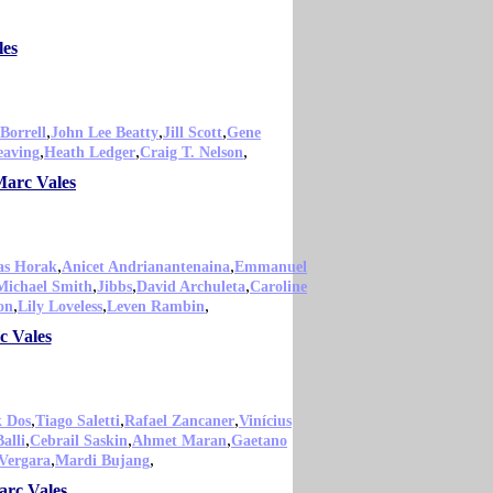
les
,
,
,
Borrell
John Lee Beatty
Jill Scott
Gene
,
,
,
aving
Heath Ledger
Craig T. Nelson
Marc Vales
,
,
s Horak
Anicet Andrianantenaina
Emmanuel
,
,
,
Michael Smith
Jibbs
David Archuleta
Caroline
,
,
,
on
Lily Loveless
Leven Rambin
c Vales
,
,
,
k Dos
Tiago Saletti
Rafael Zancaner
Vinícius
,
,
,
alli
Cebrail Saskin
Ahmet Maran
Gaetano
,
,
Vergara
Mardi Bujang
arc Vales