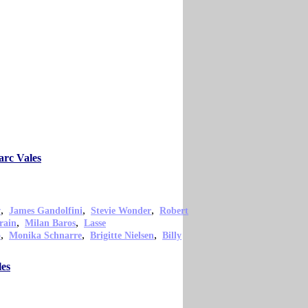
arc Vales
,
,
,
w
James Gandolfini
Stevie Wonder
Robert
,
,
rain
Milan Baros
Lasse
,
,
,
o
Monika Schnarre
Brigitte Nielsen
Billy
les