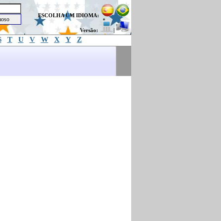
ESCOLHA UM IDIOMA:
Versão:
|
S
T
U
V
W
X
Y
Z