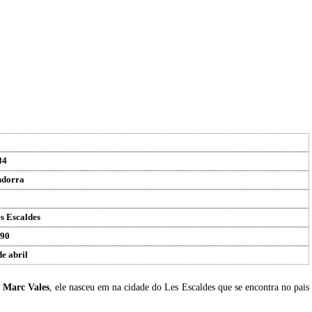
84
dorra
s Escaldes
90
de abril
u
Marc Vales
, ele nasceu em na cidade do Les Escaldes que se encontra no pais