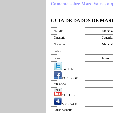
Comente sobre Marc Vales , o qu
GUIA DE DADOS DE MAR
Marc V
NOME
Jogador
Categoria
Marc V
Nome real
Salário
homem
Sexo
TWITTER
FACEBOOK
Site oficial
YOUTUBE
MY SPACE
Causa da morte