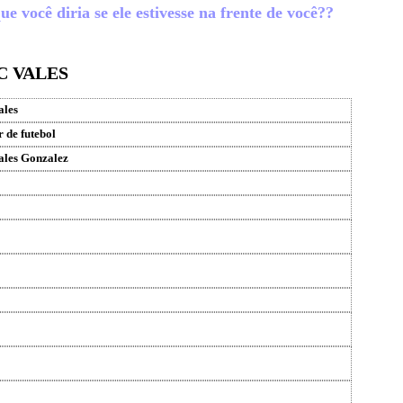
e você diria se ele estivesse na frente de você??
C VALES
ales
 de futebol
ales Gonzalez