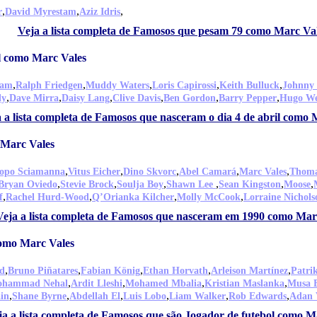
,
,
,
r
David Myrestam
Aziz Idris
Veja a lista completa de Famosos que pesam 79 como Marc Va
l como Marc Vales
,
,
,
,
,
tam
Ralph Friedgen
Muddy Waters
Loris Capirossi
Keith Bulluck
Johnny 
,
,
,
,
,
,
ly
Dave Mirra
Daisy Lang
Clive Davis
Ben Gordon
Barry Pepper
Hugo We
 a lista completa de Famosos que nasceram o dia 4 de abril como 
 Marc Vales
,
,
,
,
,
copo Sciamanna
Vitus Eicher
Dino Skvorc
Abel Camará
Marc Vales
Thoma
,
,
,
,
,
,
Bryan Oviedo
Stevie Brock
Soulja Boy
Shawn Lee
Sean Kingston
Moose
,
,
,
,
f
Rachel Hurd-Wood
Q’Orianka Kilcher
Molly McCook
Lorraine Nichols
Veja a lista completa de Famosos que nasceram em 1990 como Mar
como Marc Vales
,
,
,
,
,
d
Bruno Piñatares
Fabian König
Ethan Horvath
Arleison Martínez
Patri
,
,
,
,
hammad Nehal
Ardit Lleshi
Mohamed Mbalia
Kristian Maslanka
Musa B
,
,
,
,
,
,
ain
Shane Byrne
Abdellah El
Luis Lobo
Liam Walker
Rob Edwards
Adan 
ja a lista completa de Famosos que são Jogador de futebol como M