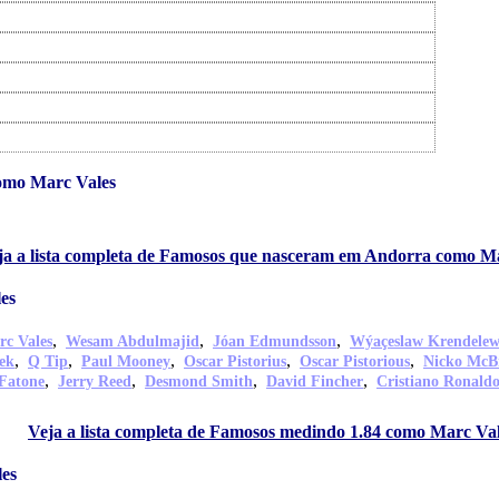
omo Marc Vales
ja a lista completa de Famosos que nasceram em Andorra como M
es
,
,
,
rc Vales
Wesam Abdulmajid
Jóan Edmundsson
Wýaçeslaw Krendele
,
,
,
,
,
ek
Q Tip
Paul Mooney
Oscar Pistorius
Oscar Pistorious
Nicko McB
,
,
,
,
 Fatone
Jerry Reed
Desmond Smith
David Fincher
Cristiano Ronald
Veja a lista completa de Famosos medindo 1.84 como Marc Va
es