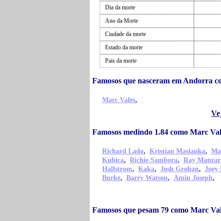
Dia da morte
Ano da Morte
Ciudade da morte
Estado da morte
Pais da morte
Famosos que nasceram em Andorra c
,
Marc Vales
Ve
Famosos medindo 1.84 como Marc Val
,
,
Richard Lado
Kristian Maslanka
Ma
,
,
Kubica
Richie Sambora
Ray Manzar
,
,
,
Hallstrom
Kaka
Josh Groban
Joey
,
,
,
Burke
Barry Watson
Amin Joseph
Famosos que pesam 79 como Marc Val