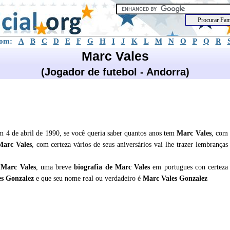
com:
A
B
C
D
E
F
G
H
I
J
K
L
M
N
O
P
Q
R
Marc Vales
(Jogador de futebol - Andorra)
m 4 de abril de 1990, se você queria saber quantos anos tem
Marc Vales
, com
Marc Vales
, com certeza vários de seus aniversários vai lhe trazer lembranças
e
Marc Vales
, uma breve
biografia de
Marc Vales
em portugues con certeza
es Gonzalez
e que seu nome real ou verdadeiro é
Marc Vales Gonzalez