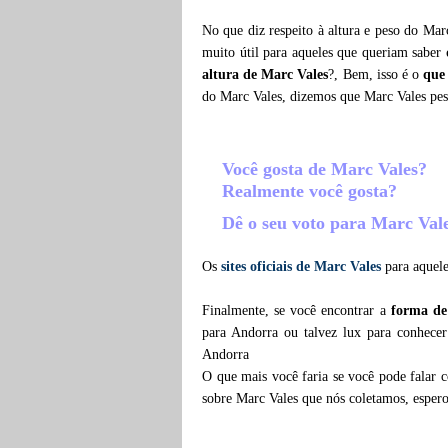
No que diz respeito à altura e peso do Mar
muito útil para aqueles que queriam saber
altura de Marc Vales
?, Bem, isso é o
que
do Marc Vales, dizemos que Marc Vales pe
Você gosta de Marc Vales?
Realmente você gosta?
Dê o seu voto para Marc Val
Os
sites oficiais de Marc Vales
para aquele
Finalmente, se você encontrar a
forma de
para Andorra ou talvez lux para conhece
Andorra
O que mais você faria se você pode falar c
sobre Marc Vales que nós coletamos, esper