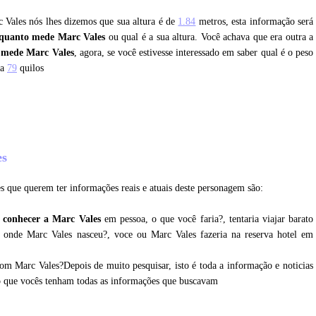
c Vales nós lhes dizemos que sua altura é de
1.84
metros, esta informação será
quanto mede Marc Vales
ou qual é a sua altura. Você achava que era outra a
 mede Marc Vales
, agora, se você estivesse interessado em saber qual é o peso
sa
79
quilos
es
s que querem ter informações reais e atuais deste personagem são:
 conhecer a Marc Vales
em pessoa, o que você faria?, tentaria viajar barato
r onde Marc Vales nasceu?, voce ou Marc Vales fazeria na reserva hotel em
om Marc Vales?Depois de muito pesquisar, isto é toda a informação e noticias
o que vocês tenham todas as informações que buscavam