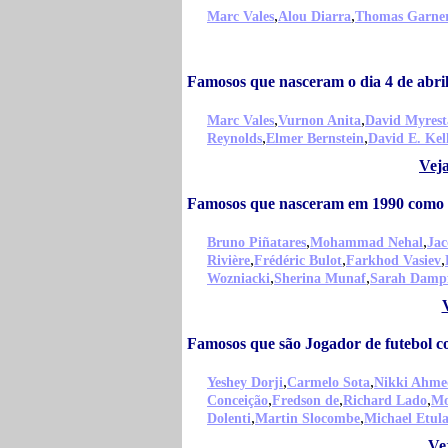
,
,
Marc Vales
Alou Diarra
Thomas Garne
Famosos que nasceram o dia 4 de abri
,
,
Marc Vales
Vurnon Anita
David Myres
,
,
Reynolds
Elmer Bernstein
David E. Kel
Veja
Famosos que nasceram em 1990 como
,
,
Bruno Piñatares
Mohammad Nehal
Ja
,
,
,
Rivière
Frédéric Bulot
Farkhod Vasiev
,
,
Wozniacki
Sherina Munaf
Sarah Damp
Famosos que são Jogador de futebol 
,
,
Yeshey Dorji
Carmelo Sota
Nikki Ahme
,
,
,
Conceição
Fredson de
Richard Lado
Mo
,
,
Dolenti
Martin Slocombe
Michael Etul
Ve