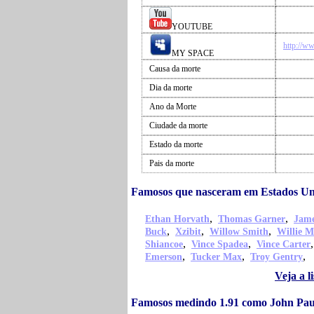
YOUTUBE
http://w
MY SPACE
Causa da morte
Dia da morte
Ano da Morte
Ciudade da morte
Estado da morte
Pais da morte
Famosos que nasceram em Estados Un
,
,
Ethan Horvath
Thomas Garner
Jame
,
,
,
Buck
Xzibit
Willow Smith
Willie M
,
,
Shiancoe
Vince Spadea
Vince Carter
,
,
,
Emerson
Tucker Max
Troy Gentry
Veja a 
Famosos medindo 1.91 como John Pau