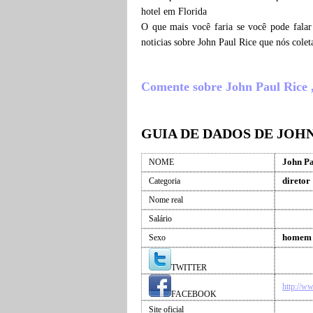
hotel em Florida
O que mais você faria se você pode falar
noticias sobre John Paul Rice que nós col
Comente sobre John Paul Rice , 
GUIA DE DADOS DE JOHN
John Pa
NOME
diretor
Categoria
Nome real
Salário
homem
Sexo
TWITTER
http://w
FACEBOOK
Site oficial