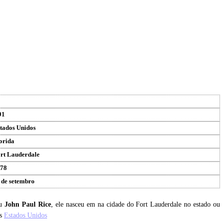
91
tados Unidos
orida
rt Lauderdale
78
 de setembro
eu
John Paul Rice
, ele nasceu em na cidade do Fort Lauderdale no estado ou
is
Estados Unidos