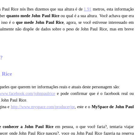
n Paul Rice nós lhes dizemos que sua altura é de
1.91
metros, esta informação
aber
quanto mede John Paul Rice
ou qual é a sua altura. Você achava que era
 isso é o
que mede John Paul Rice
, agora, se você estivesse interessado em
tualmente não dispõe de dados sobre o peso de John Paul Rice, mas em breve
e?
l Rice
ueles que querem ter informações reais e atuais deste personagem são:
/www.facebook.com/johnpaulrice
e pode confirmar que é o facebook real ou
 John Paul Rice.
gina e
http://www.myspace.com/producerjpr
, este e o
MySpace de John Paul
e conhecer a John Paul Rice
em pessoa, o que você faria?, tentaria viajar
hecer onde John Paul Rice nasceu?, voce ou John Paul Rice fazeria na reserva