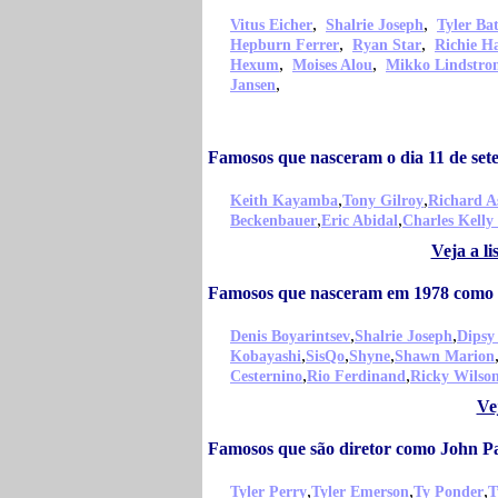
,
,
Vitus Eicher
Shalrie Joseph
Tyler Bat
,
,
Hepburn Ferrer
Ryan Star
Richie H
,
,
Hexum
Moises Alou
Mikko Lindstro
,
Jansen
Famosos que nasceram o dia 11 de se
,
,
Keith Kayamba
Tony Gilroy
Richard A
,
,
Beckenbauer
Eric Abidal
Charles Kelly
Veja a l
Famosos que nasceram em 1978 como 
,
,
Denis Boyarintsev
Shalrie Joseph
Dipsy
,
,
,
Kobayashi
SisQo
Shyne
Shawn Marion
,
,
Cesternino
Rio Ferdinand
Ricky Wilso
Ve
Famosos que são diretor como John P
,
,
,
Tyler Perry
Tyler Emerson
Ty Ponder
T