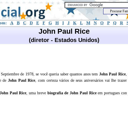
com:
A
B
C
D
E
F
G
H
I
J
K
L
M
N
O
P
Q
R
John Paul Rice
(diretor - Estados Unidos)
 Septiembre de 1978, se você queria saber quantos anos tem
John Paul Rice
,
de de
John Paul Rice
, com certeza vários de seus aniversários vai lhe trazer
John Paul Rice
, uma breve
biografia de
John Paul Rice
em portugues con