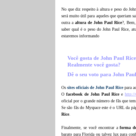
No que diz respeito à altura e peso do Joh
será muito útil para aqueles que queriam s
outra a
altura de John Paul Rice
?, Bem,
saber qual é o peso do John Paul Rice, a
estaremos informando
Você gosta de John Paul Ric
Realmente você gosta?
Dê o seu voto para John Pau
Os
sites oficiais de John Paul Rice
para aq
O
facebook de John Paul Rice
e
http:/
oficial por o grande número de fãs que tem
Se são fãs do Myspace este é o URL da pá
Rice
.
Finalmente, se você encontrar a
forma d
barato para Florida ou talvez lux para con