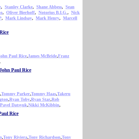
,
,
,
e
Stanley Clarke
Shane Abbess
Sean
,
,
,
ko
Oliver Bierhoff
Notorius B.I.G.
Nick
,
,
,
P
Mark Lindsay
Mark Henry
Marcell
Rice
,
,
John Paul Rice
James McBride
Franz
,
 John Paul Rice
,
,
,
Tommy Parker
Tommy Haas
Takeru
,
,
,
gton
Ryan Toby
Ryan Star
Rob
,
,
Pavel Datsyuk
Nikki McKibbin
Paul Rice
,
,
,
n
Tony Riviera
Tony Richardson
Tony