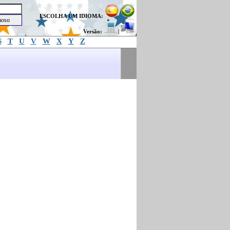
ESCOLHA UM IDIOMA:
Versão:
|
S
T
U
V
W
X
Y
Z