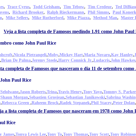
,
,
,
,
,
es
Trace Cyrus
Todd Grisham
Tim Tebow
Tim Credeur
Ted DiBias
,
,
,
,
avens
Richard Brooker
Ralph Rieckermann
Phil Simms
Paul Koner
,
,
,
,
,
m
Mike Sellers
Mike Rutherford
Mike Piazza
Method Man
Master 
Veja a lista completa de Famosos medindo 1.91 como John Paul 
tembro como John Paul Rice
,
,
,
,
,
,
shcroft
Nicola Pietrangeli
Moby
Mickey Hart
Maria Novaro
Kay Hanley
,
,
,
,
,
Brian De Palma
Jeremy Steele
Harry Connick Jr.
Ludacris
John Hawkes
ista completa de Famosos que nasceram o dia 11 de setembro como
John Paul Rice
,
,
,
,
,
 Selolwane
Jason Roberts
Trina
Travis Henry
Tony Yayo
Tommy S. Parker
,
,
,
,
Shaun Morgan
Sebastien Grosjean
Sebastian Janikowski
Sabrina Washin
,
,
,
,
,
,
n
Rebecca Green
Raheem Brock
Radek Stepanek
Phil Stacey
Peter Dolan
ja a lista completa de Famosos que nasceram em 1978 como John 
aul Rice
,
,
,
,
,
y James
Tonya Lewis Lee
Tony To
Tony Thomas
Tony Scott
Tony Robinso