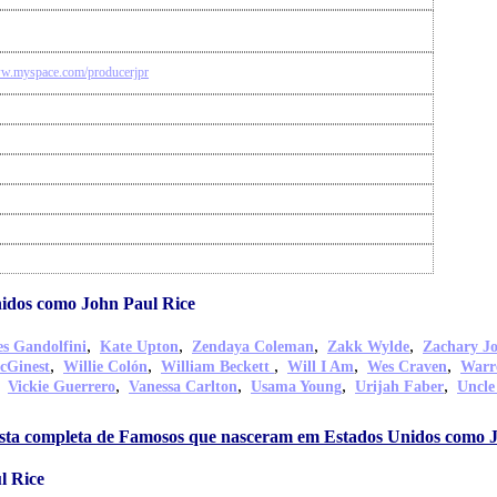
ww.myspace.com/producerjpr
idos como John Paul Rice
,
,
,
,
s Gandolfini
Kate Upton
Zendaya Coleman
Zakk Wylde
Zachary J
,
,
,
,
,
cGinest
Willie Colón
William Beckett
Will I Am
Wes Craven
Warr
,
,
,
,
,
Vickie Guerrero
Vanessa Carlton
Usama Young
Urijah Faber
Uncle
lista completa de Famosos que nasceram em Estados Unidos como 
l Rice