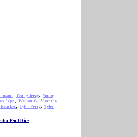
,
,
ohnson
Young Jeezy
Young
,
,
en Sapp
Warren G
Visanthe
,
,
 Kracker
Tyler Perry
Tyler
John Paul Rice