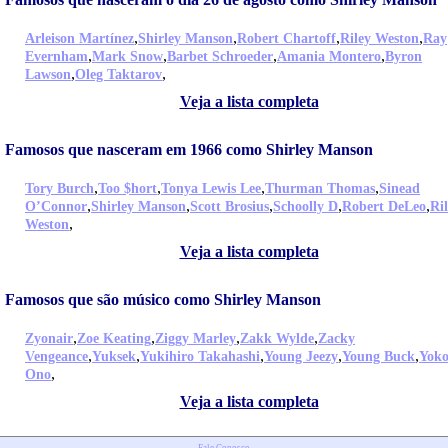
,
,
,
,
Arleison Martínez
Shirley Manson
Robert Chartoff
Riley Weston
Ray
,
,
,
,
Evernham
Mark Snow
Barbet Schroeder
Amania Montero
Byron
,
,
Lawson
Oleg Taktarov
Veja a lista completa
Famosos que nasceram em 1966 como Shirley Manson
,
,
,
,
Tory Burch
Too $hort
Tonya Lewis Lee
Thurman Thomas
Sinead
,
,
,
,
,
O’Connor
Shirley Manson
Scott Brosius
Schoolly D
Robert DeLeo
Ri
,
Weston
Veja a lista completa
Famosos que são músico como Shirley Manson
,
,
,
,
Zyonair
Zoe Keating
Ziggy Marley
Zakk Wylde
Zacky
,
,
,
,
,
Vengeance
Yuksek
Yukihiro Takahashi
Young Jeezy
Young Buck
Yok
,
Ono
Veja a lista completa