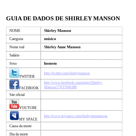
GUIA DE DADOS DE SHIRLEY MANSON
Shirley Manson
NOME
músico
Categoria
Shirley Anne Manson
Nome real
Salário
homem
Sexo
http://twitter.com/shirleymanson
TWITTER
http://www.facebook.com/pages/Shirley-
Manson/27037696386
FACEBOOK
Site oficial
YOUTUBE
http://www.myspace.com/shirleyannmanson
MY SPACE
Causa da morte
Dia da morte