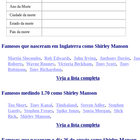
Ano da Morte
Ciudade da morte
Estado da morte
Pais da morte
Famosos que nasceram em Inglaterra como Shirley Manson
,
,
,
,
Martin Slocombe
Rob Edwards
John Irving
Anthony Davies
Jas
,
,
,
,
Roberts
Wayne Rooney
Victoria Beckham
Tony Scott
Tony
,
,
Robinson
Tony Richardson
Veja a lista completa
Famosos medindo 1.70 como Shirley Manson
,
,
,
,
Too $hort
Tony Kanal
Timbaland
Steven Adler
Stephen
,
,
,
,
Gately
Stephen Frears
Spike Jonze
Sonja Morgan
Slick
,
,
Rick
Shirley Manson
Veja a lista completa
Famosos que nasceram o dia 26 de agosto como Shirley Manson