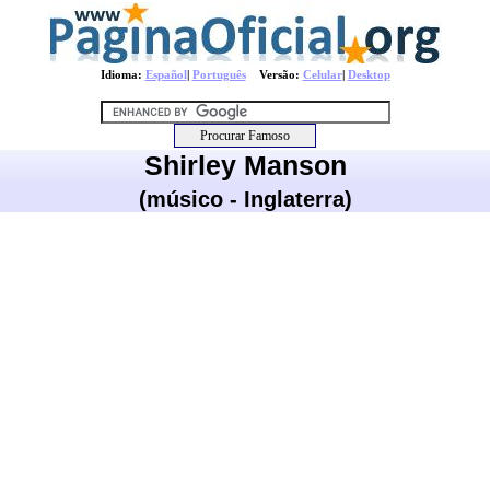
Idioma:
Español
|
Português
Versão:
Celular
|
Desktop
Shirley Manson
(músico - Inglaterra)