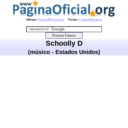
Idioma:
Español
|
Português
Versão:
Celular
|
Desktop
Schoolly D
(músico - Estados Unidos)