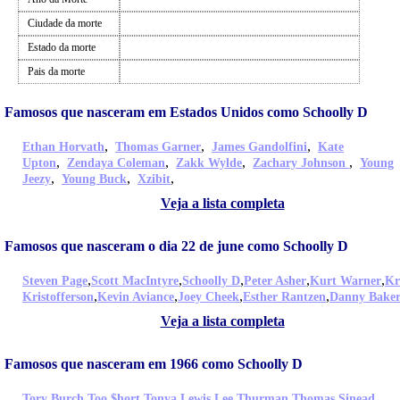
Ciudade da morte
Estado da morte
Pais da morte
Famosos que nasceram em Estados Unidos como Schoolly D
,
,
,
Ethan Horvath
Thomas Garner
James Gandolfini
Kate
,
,
,
,
Upton
Zendaya Coleman
Zakk Wylde
Zachary Johnson
Young
,
,
,
Jeezy
Young Buck
Xzibit
Veja a lista completa
Famosos que nasceram o dia 22 de june como Schoolly D
,
,
,
,
,
Steven Page
Scott MacIntyre
Schoolly D
Peter Asher
Kurt Warner
Kr
,
,
,
,
Kristofferson
Kevin Aviance
Joey Cheek
Esther Rantzen
Danny Bake
Veja a lista completa
Famosos que nasceram em 1966 como Schoolly D
,
,
,
,
Tory Burch
Too $hort
Tonya Lewis Lee
Thurman Thomas
Sinead