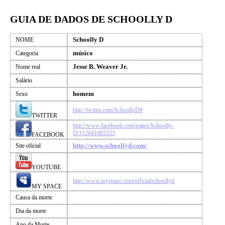
GUIA DE DADOS DE SCHOOLLY D
Schoolly D
NOME
músico
Categoria
Jesse B. Weaver Jr.
Nome real
Salário
homem
Sexo
http://twitter.com/SchoollyD#
TWITTER
http://www.facebook.com/pages/Schoolly-
D/112641865323
FACEBOOK
http://www.schoollyd.com/
Site oficial
YOUTUBE
http://www.myspace.com/officialschoollyd
MY SPACE
Causa da morte
Dia da morte
Ano da Morte