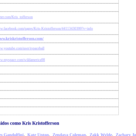
itter.com/Kris_tofferson
ww.facebook.com/pages/Kris-Kristofferson/44113430399?v=info
www.kriskristofferson.com/
ww.youtube.com/user/rspaceball
ww.myspace.com/wildamerica98
dos como Kris Kristofferson
,
,
,
,
s Gandolfini
Kate Upton
Zendaya Coleman
Zakk Wylde
Zachary J