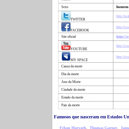
homem
Sexo
http://tw
TWITTER
http://w
FACEBOOK
http://
Site oficial
http://w
YOUTUBE
http://w
MY SPACE
Causa da morte
Dia da morte
Ano da Morte
Ciudade da morte
Estado da morte
Pais da morte
Famosos que nasceram em Estados Uni
,
,
Ethan Horvath
Thomas Garner
Jame