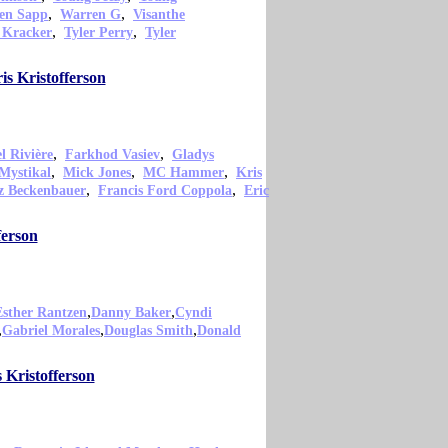
,
,
en Sapp
Warren G
Visanthe
,
,
 Kracker
Tyler Perry
Tyler
s Kristofferson
,
,
 Rivière
Farkhod Vasiev
Gladys
,
,
,
Mystikal
Mick Jones
MC Hammer
Kris
,
,
z Beckenbauer
Francis Ford Coppola
Eric
ferson
,
,
Esther Rantzen
Danny Baker
Cyndi
,
,
,
Gabriel Morales
Douglas Smith
Donald
 Kristofferson