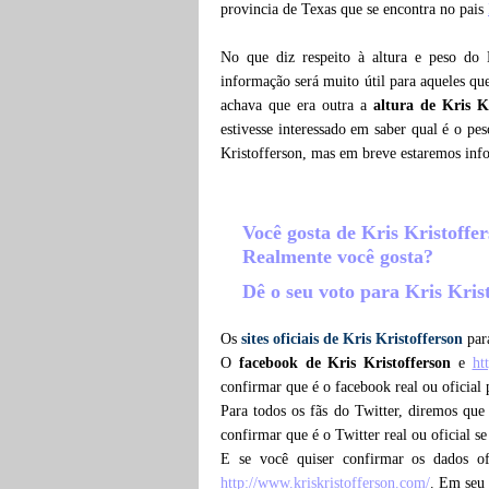
provincia de Texas que se encontra no pais
No que diz respeito à altura e peso do 
informação será muito útil para aqueles q
achava que era outra a
altura de Kris Kr
estivesse interessado em saber qual é o pe
Kristofferson, mas em breve estaremos in
Você gosta de Kris Kristoffe
Realmente você gosta?
Dê o seu voto para Kris Kris
Os
sites oficiais de Kris Kristofferson
para
O
facebook de Kris Kristofferson
e
ht
confirmar que é o facebook real ou oficial
Para todos os fãs do Twitter, diremos qu
confirmar que é o Twitter real ou oficial s
E se você quiser confirmar os dados o
http://www.kriskristofferson.com/
. Em seu 