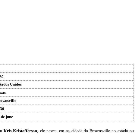
82
tados Unidos
xas
ownsville
36
 de june
eu
Kris Kristofferson
, ele nasceu em na cidade do Brownsville no estado ou