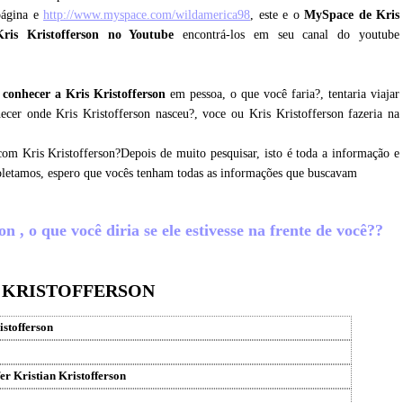
página e
http://www.myspace.com/wildamerica98
, este e o
MySpace de Kris
ris Kristofferson no Youtube
encontrá-los em seu canal do youtube
conhecer a Kris Kristofferson
em pessoa, o que você faria?, tentaria viajar
ecer onde Kris Kristofferson nasceu?, voce ou Kris Kristofferson fazeria na
com Kris Kristofferson?Depois de muito pesquisar, isto é toda a informação e
coletamos, espero que vocês tenham todas as informações que buscavam
 , o que você diria se ele estivesse na frente de você??
S KRISTOFFERSON
istofferson
fer Kristian Kristofferson