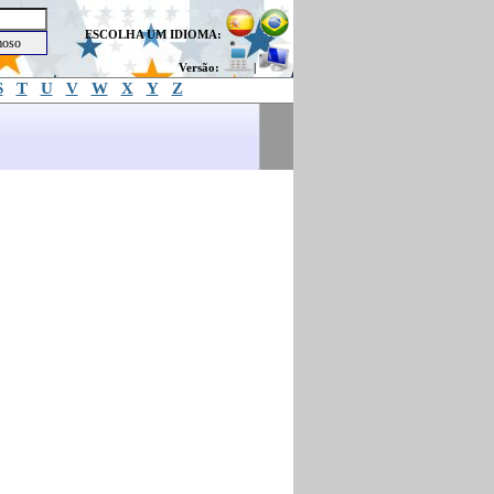
ESCOLHA UM IDIOMA:
Versão:
|
S
T
U
V
W
X
Y
Z