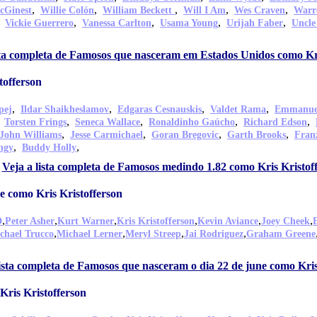
,
,
,
,
,
cGinest
Willie Colón
William Beckett
Will I Am
Wes Craven
Warr
,
,
,
,
,
Vickie Guerrero
Vanessa Carlton
Usama Young
Urijah Faber
Uncle
sta completa de Famosos que nasceram em Estados Unidos como Kri
tofferson
,
,
,
,
pej
Ildar Shaikheslamov
Edgaras Cesnauskis
Valdet Rama
Emmanuel
,
,
,
,
,
Torsten Frings
Seneca Wallace
Ronaldinho Gaúcho
Richard Edson
,
,
,
,
John Williams
Jesse Carmichael
Goran Bregovic
Garth Brooks
Fran
,
,
ngy
Buddy Holly
Veja a lista completa de Famosos medindo 1.82 como Kris Kristof
e como Kris Kristofferson
,
,
,
,
,
,
D
Peter Asher
Kurt Warner
Kris Kristofferson
Kevin Aviance
Joey Cheek
,
,
,
,
chael Trucco
Michael Lerner
Meryl Streep
Jai Rodriguez
Graham Greene
lista completa de Famosos que nasceram o dia 22 de june como Kris
ris Kristofferson