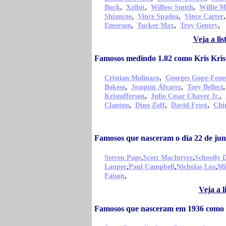
,
,
,
Buck
Xzibit
Willow Smith
Willie M
,
,
Shiancoe
Vince Spadea
Vince Carter
,
,
,
Emerson
Tucker Max
Troy Gentry
Veja a li
Famosos medindo 1.82 como Kris Kris
,
Cristian Molinaro
Georges Gope-Fene
,
,
Bokese
Joaquín Álvarez
Tory Belleci
,
,
Kristofferson
Julio Cesar Chavez Jr.
,
,
,
Clapton
Dino Zoff
David Frost
Chi
Famosos que nasceram o dia 22 de jun
,
,
Steven Page
Scott MacIntyre
Schoolly 
,
,
,
Lauper
Paul Campbell
Nicholas Lea
Mi
,
Faison
Veja a 
Famosos que nasceram em 1936 como K