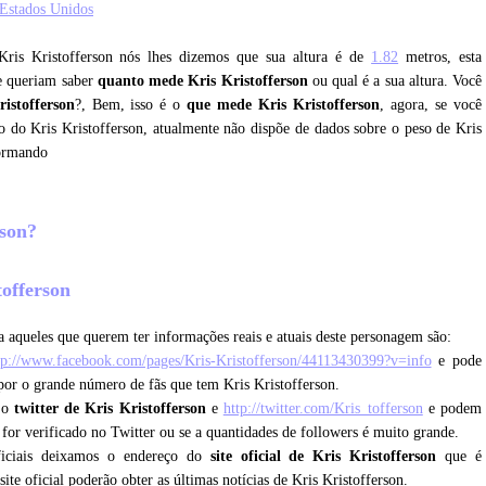
Estados Unidos
Kris Kristofferson nós lhes dizemos que sua altura é de
1.82
metros, esta
ue queriam saber
quanto mede Kris Kristofferson
ou qual é a sua altura. Você
istofferson
?, Bem, isso é o
que mede Kris Kristofferson
, agora, se você
so do Kris Kristofferson, atualmente não dispõe de dados sobre o peso de Kris
formando
rson?
tofferson
 aqueles que querem ter informações reais e atuais deste personagem são:
tp://www.facebook.com/pages/Kris-Kristofferson/44113430399?v=info
e pode
 por o grande número de fãs que tem Kris Kristofferson.
e o
twitter de Kris Kristofferson
e
http://twitter.com/Kris_tofferson
e podem
e for verificado no Twitter ou se a quantidades de followers é muito grande.
ficiais deixamos o endereço do
site oficial de Kris Kristofferson
que é
site oficial poderão obter as últimas notícias de Kris Kristofferson.