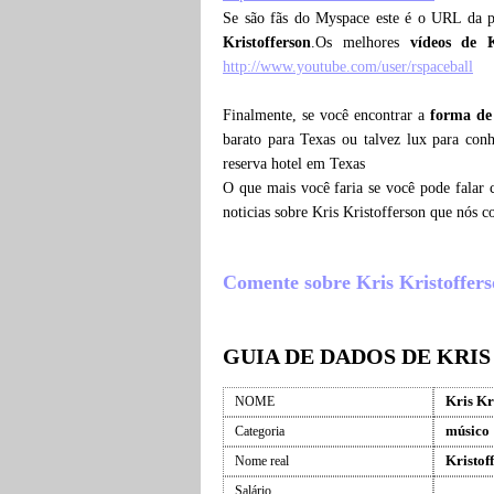
Se são fãs do Myspace este é o URL da 
Kristofferson
.Os melhores
vídeos de K
http://www.youtube.com/user/rspaceball
Finalmente, se você encontrar a
forma de 
barato para Texas ou talvez lux para conh
reserva hotel em Texas
O que mais você faria se você pode falar 
noticias sobre Kris Kristofferson que nós 
Comente sobre Kris Kristofferson
GUIA DE DADOS DE KRI
Kris Kr
NOME
músico
Categoria
Kristof
Nome real
Salário