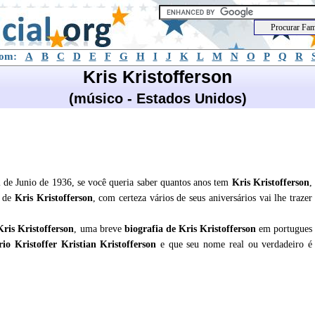
com:
A
B
C
D
E
F
G
H
I
J
K
L
M
N
O
P
Q
R
Kris Kristofferson
(músico - Estados Unidos)
 de Junio de 1936, se você queria saber quantos anos tem
Kris Kristofferson
,
e de
Kris Kristofferson
, com certeza vários de seus aniversários vai lhe trazer
Kris Kristofferson
, uma breve
biografia de
Kris Kristofferson
em portugues
rio Kristoffer Kristian Kristofferson
e que seu nome real ou verdadeiro é