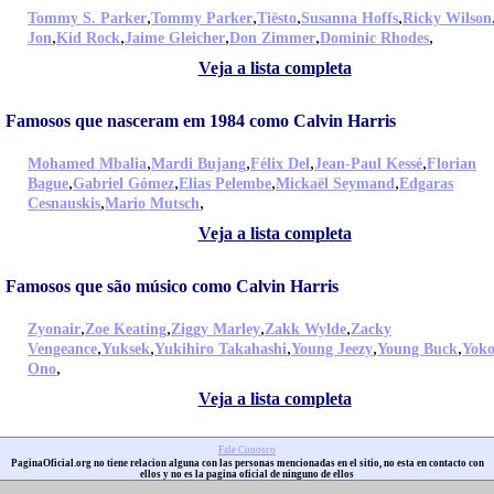
,
,
,
,
Tommy S. Parker
Tommy Parker
Tiësto
Susanna Hoffs
Ricky Wilson
,
,
,
,
,
Jon
Kid Rock
Jaime Gleicher
Don Zimmer
Dominic Rhodes
Veja a lista completa
Famosos que nasceram em 1984 como Calvin Harris
,
,
,
,
Mohamed Mbalia
Mardi Bujang
Félix Del
Jean-Paul Kessé
Florian
,
,
,
,
Bague
Gabriel Gómez
Elias Pelembe
Mickaël Seymand
Edgaras
,
,
Cesnauskis
Mario Mutsch
Veja a lista completa
Famosos que são músico como Calvin Harris
,
,
,
,
Zyonair
Zoe Keating
Ziggy Marley
Zakk Wylde
Zacky
,
,
,
,
,
Vengeance
Yuksek
Yukihiro Takahashi
Young Jeezy
Young Buck
Yok
,
Ono
Veja a lista completa
Fale Conosco
PaginaOficial.org no tiene relacion alguna con las personas mencionadas en el sitio, no esta en contacto con
ellos y no es la pagina oficial de ninguno de ellos