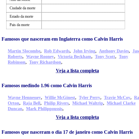
Ciudade da morte
Estado da morte
Pais da morte
Famosos que nasceram em Inglaterra como Calvin Harris
,
,
,
,
Martin Slocombe
Rob Edwards
John Irving
Anthony Davies
Jas
,
,
,
,
Roberts
Wayne Rooney
Victoria Beckham
Tony Scott
Tony
,
,
Robinson
Tony Richardson
Veja a lista completa
Famosos medindo 1.96 como Calvin Harris
,
,
,
,
Wayne Hennessey
Willie McGinest
Tyler Perry
Travie McCoy
Ra
,
,
,
,
Orton
Raja Bell
Philip Rivers
Michael Waltrip
Michael Clarke
,
,
Duncan
Mark Philippoussis
Veja a lista completa
Famosos que nasceram o dia 17 de janeiro como Calvin Harris