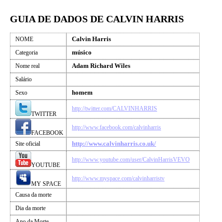
GUIA DE DADOS DE CALVIN HARRIS
Calvin Harris
NOME
músico
Categoria
Adam Richard Wiles
Nome real
Salário
homem
Sexo
http://twitter.com/CALVINHARRIS
TWITTER
http://www.facebook.com/calvinharris
FACEBOOK
http://www.calvinharris.co.uk/
Site oficial
http://www.youtube.com/user/CalvinHarrisVEVO
YOUTUBE
http://www.myspace.com/calvinharristv
MY SPACE
Causa da morte
Dia da morte
Ano da Morte