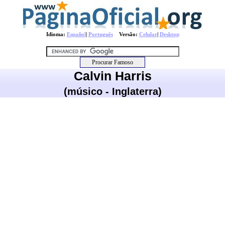
Idioma:
Español
|
Português
Versão:
Celular
|
Desktop
Calvin Harris
(músico - Inglaterra)