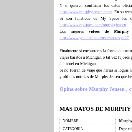
Y si quieren confirmar los datos ofici
http://www.murphyjensen.com/
. En su web
Si son fanaticos de My Space les d
http://www.myspace.com/murphyjensen
.
Los mejores
videos de Murphy 
http://www.youtube.com/user/arcrespel27
Finalmente si encontraras la forma de
como
viajes baratos a Michigan o tal vez lujoso
del hotel en Michigan
Si no fueran de viaje que harias si logras
y ultimas noticias de Murphy Jensen que h
Opina sobre Murphy Jensen , cue
MAS DATOS DE MURPHY
Murphy
NOMBRE
Deporti
CATEGORIA