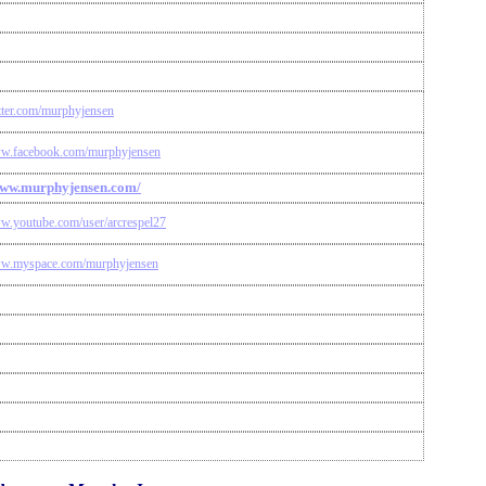
itter.com/murphyjensen
ww.facebook.com/murphyjensen
www.murphyjensen.com/
ww.youtube.com/user/arcrespel27
ww.myspace.com/murphyjensen