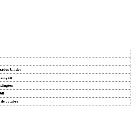
tados Unidos
chigan
dington
68
 de octubre