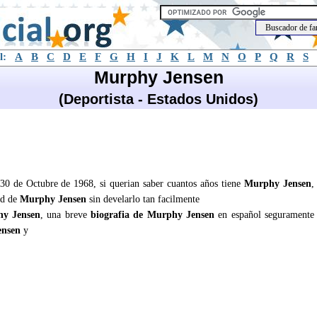
l:
A
B
C
D
E
F
G
H
I
J
K
L
M
N
O
P
Q
R
S
Murphy Jensen
(Deportista - Estados Unidos)
 30 de Octubre de 1968, si querian saber cuantos años tiene
Murphy Jensen
,
ad de
Murphy Jensen
sin develarlo tan facilmente
y Jensen
, una breve
biografia de Murphy Jensen
en español seguramente
ensen
y