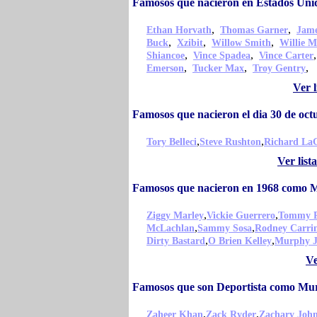
Famosos que nacieron en Estados Un
,
,
Ethan Horvath
Thomas Garner
Jame
,
,
,
Buck
Xzibit
Willow Smith
Willie M
,
,
Shiancoe
Vince Spadea
Vince Carter
,
,
,
Emerson
Tucker Max
Troy Gentry
Ver 
Famosos que nacieron el dia 30 de o
,
,
Tory Belleci
Steve Rushton
Richard La
Ver lis
Famosos que nacieron en 1968 como 
,
,
Ziggy Marley
Vickie Guerrero
Tommy P
,
,
McLachlan
Sammy Sosa
Rodney Carri
,
,
Dirty Bastard
O Brien Kelley
Murphy J
Ve
Famosos que son Deportista como Mu
,
,
Zaheer Khan
Zack Ryder
Zachary Joh