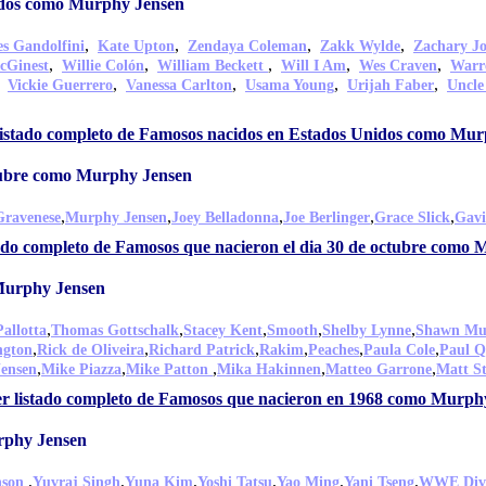
idos como Murphy Jensen
,
,
,
,
s Gandolfini
Kate Upton
Zendaya Coleman
Zakk Wylde
Zachary J
,
,
,
,
,
cGinest
Willie Colón
William Beckett
Will I Am
Wes Craven
Warr
,
,
,
,
,
Vickie Guerrero
Vanessa Carlton
Usama Young
Urijah Faber
Uncle
listado completo de Famosos nacidos en Estados Unidos como Mu
ctubre como Murphy Jensen
,
,
,
,
,
Gravenese
Murphy Jensen
Joey Belladonna
Joe Berlinger
Grace Slick
Gavi
tado completo de Famosos que nacieron el dia 30 de octubre como
Murphy Jensen
,
,
,
,
,
allotta
Thomas Gottschalk
Stacey Kent
Smooth
Shelby Lynne
Shawn Mul
,
,
,
,
,
,
ngton
Rick de Oliveira
Richard Patrick
Rakim
Peaches
Paula Cole
Paul Q
,
,
,
,
,
ensen
Mike Piazza
Mike Patton
Mika Hakinnen
Matteo Garrone
Matt S
r listado completo de Famosos que nacieron en 1968 como Murph
rphy Jensen
,
,
,
,
,
,
nson
Yuvraj Singh
Yuna Kim
Yoshi Tatsu
Yao Ming
Yani Tseng
WWE Div