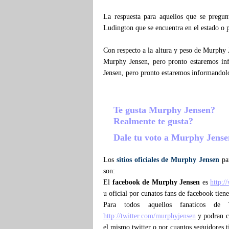
La respuesta para aquellos que se pregu
Ludington que se encuentra en el estado o 
Con respecto a la altura y peso de Murphy 
Murphy Jensen, pero pronto estaremos i
Jensen, pero pronto estaremos informandol
Te gusta Murphy Jensen?
Realmente te gusta?
Dale tu voto a Murphy Jens
Los
sitios oficiales de Murphy Jensen
par
son:
El
facebook de Murphy Jensen
es
http:
u oficial por cunatos fans de facebook tie
Para todos aquellos fanaticos de
http://twitter.com/murphyjensen
y podran co
el mismo twitter o por cuantos seguidores 