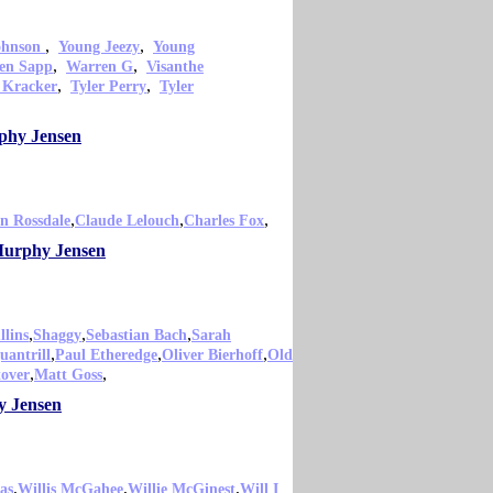
,
,
ohnson
Young Jeezy
Young
,
,
en Sapp
Warren G
Visanthe
,
,
 Kracker
Tyler Perry
Tyler
rphy Jensen
,
,
,
n Rossdale
Claude Lelouch
Charles Fox
 Murphy Jensen
,
,
,
lins
Shaggy
Sebastian Bach
Sarah
,
,
,
uantrill
Paul Etheredge
Oliver Bierhoff
Old
,
,
tover
Matt Goss
y Jensen
,
,
,
as
Willis McGahee
Willie McGinest
Will I