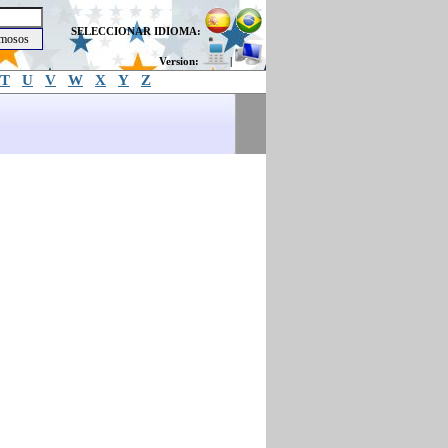
SELECCIONAR IDIOMA:
Version:
|
T
U
V
W
X
Y
Z