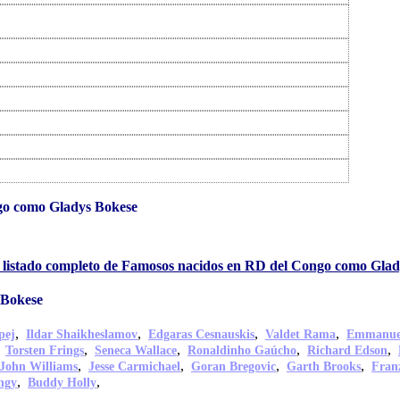
go como Gladys Bokese
 listado completo de Famosos nacidos en RD del Congo como Gla
 Bokese
,
,
,
,
pej
Ildar Shaikheslamov
Edgaras Cesnauskis
Valdet Rama
Emmanuel
,
,
,
,
,
Torsten Frings
Seneca Wallace
Ronaldinho Gaúcho
Richard Edson
,
,
,
,
John Williams
Jesse Carmichael
Goran Bregovic
Garth Brooks
Fran
,
,
ngy
Buddy Holly