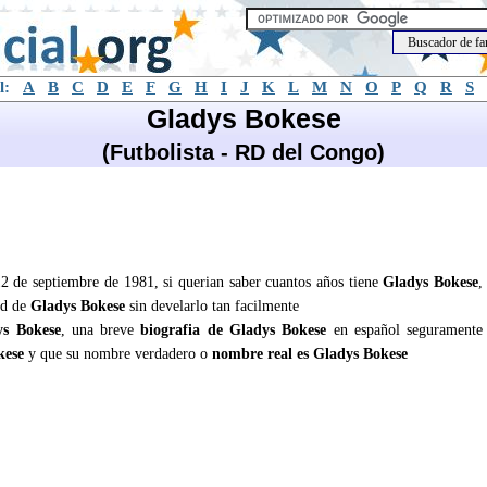
l:
A
B
C
D
E
F
G
H
I
J
K
L
M
N
O
P
Q
R
S
Gladys Bokese
(Futbolista - RD del Congo)
12 de septiembre de 1981, si querian saber cuantos años tiene
Gladys Bokese
,
ad de
Gladys Bokese
sin develarlo tan facilmente
ys Bokese
, una breve
biografia de Gladys Bokese
en español seguramente
kese
y que su nombre verdadero o
nombre real es Gladys Bokese