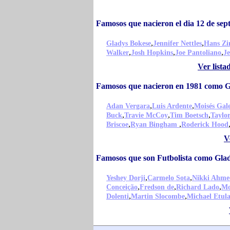
Famosos que nacieron el dia 12 de se
,
,
Gladys Bokese
Jennifer Nettles
Hans Z
,
,
,
Walker
Josh Hopkins
Joe Pantoliano
Je
Ver list
Famosos que nacieron en 1981 como G
,
,
Adan Vergara
Luis Ardente
Moisés Gal
,
,
,
Buck
Travie McCoy
Tim Boetsch
Taylo
,
,
Briscoe
Ryan Bingham
Roderick Hood
V
Famosos que son Futbolista como Gla
,
,
Yeshey Dorji
Carmelo Sota
Nikki Ahme
,
,
,
Conceição
Fredson de
Richard Lado
Mo
,
,
Dolenti
Martin Slocombe
Michael Etul