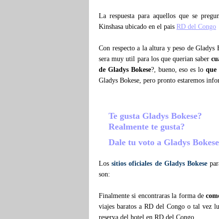
La respuesta para aquellos que se preg
Kinshasa ubicado en el pais
RD del Congo
Con respecto a la altura y peso de Gladys
sera muy util para los que querian saber
cu
de Gladys Bokese
?, bueno, eso es lo
que
Gladys Bokese, pero pronto estaremos inf
Te gusta Gladys Bokese?
Realmente te gusta?
Dale tu voto a Gladys Bokes
Los
sitios oficiales de Gladys Bokese
para
son:
Finalmente si encontraras la forma de
com
viajes baratos a RD del Congo o tal vez l
reserva del hotel en RD del Congo