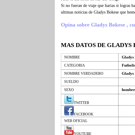
Si no fueran de viaje que harias si logras
ultimas noticias de Gladys Bokese que hem
Opina sobre Gladys Bokese , cuen
MAS DATOS DE GLADYS
Gladys
NOMBRE
Futboli
CATEGORIA
Gladys
NOMBRE VERDADERO
SUELDO
hombre
SEXO
TWITTER
FACEBOOK
WEB OFICIAL
YOUTUBE