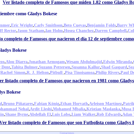
Ver listado completo de Famosos que miden 1.82 como Gladys B
ptiembre como Gladys Bokese
,
,
,
,
,
immer
Eric Wright
Carly Smithson
Beto Cuevas
Benjamin Folds
Barry Wh
,
,
,
,
,
ff Rector
Jason Statham
Ian Holm
Hosea Chanchez
Darren Campbell
Col
ado completo de Famosos que nacieron el dia 12 de septiembre com
ladys Bokese
,
,
,
,
,
ezo
Alou Diarra
Jonathan Armogam
Wesam Abdulmajid
Edwin Miranda
,
,
,
,
,
r Dent
Tahita Bulmer
Suzann Pettersen
Susanna Kallur
Shad Gaspard
Se
,
,
,
,
,
,
Rachel Simon
R. J. Helton
Pitbull
Pisa Tinoisamoa
Philip Rivers
Paul De
er listado completo de Famosos que nacieron en 1981 como Glady
dys Bokese
,
,
,
,
,
d
Bruno Piñatares
Fabian König
Ethan Horvath
Arleison Martínez
Patri
,
,
,
,
hammad Nehal
Ardit Lleshi
Mohamed Mbalia
Kristian Maslanka
Musa B
,
,
,
,
,
,
ain
Shane Byrne
Abdellah El
Luis Lobo
Liam Walker
Rob Edwards
Adan 
Ver listado completo de Famosos que son Futbolista como Gladys 
Contactenos