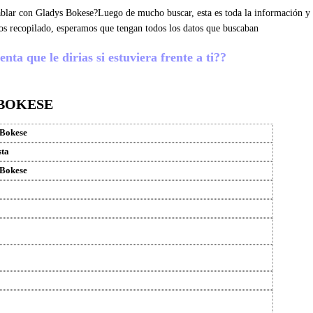
 hablar con Gladys Bokese?Luego de mucho buscar, esta es toda la información y
os recopilado, esperamos que tengan todos los datos que buscaban
ta que le dirias si estuviera frente a ti??
 BOKESE
 Bokese
sta
 Bokese