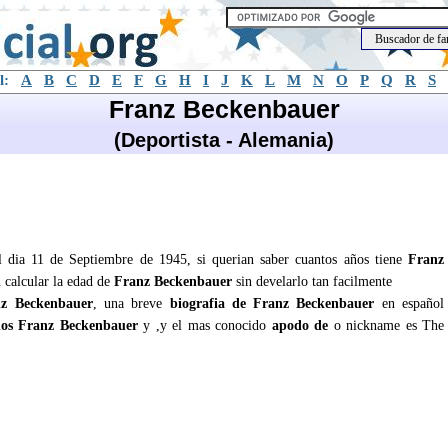
l:
A
B
C
D
E
F
G
H
I
J
K
L
M
N
O
P
Q
R
S
Franz Beckenbauer
(Deportista - Alemania)
l dia 11 de Septiembre de 1945, si querian saber cuantos años tiene
Franz
 calcular la edad de
Franz Beckenbauer
sin develarlo tan facilmente
z Beckenbauer
, una breve
biografia de Franz Beckenbauer
en español
os Franz Beckenbauer
y ,y el mas conocido
apodo de
o nickname es The