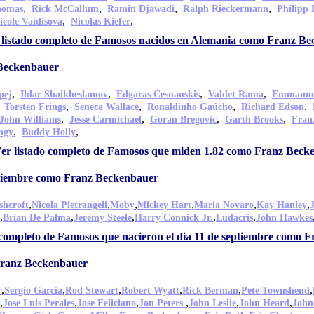
,
,
,
,
homas
Rick McCallum
Ramin Djawadi
Ralph Rieckermann
Philipp
,
,
icole Vaidisova
Nicolas Kiefer
 listado completo de Famosos nacidos en Alemania como Franz B
Beckenbauer
,
,
,
,
pej
Ildar Shaikheslamov
Edgaras Cesnauskis
Valdet Rama
Emmanuel
,
,
,
,
,
Torsten Frings
Seneca Wallace
Ronaldinho Gaúcho
Richard Edson
,
,
,
,
John Williams
Jesse Carmichael
Goran Bregovic
Garth Brooks
Fran
,
,
ngy
Buddy Holly
er listado completo de Famosos que miden 1.82 como Franz Beck
eptiembre como Franz Beckenbauer
,
,
,
,
,
,
shcroft
Nicola Pietrangeli
Moby
Mickey Hart
Maria Novaro
Kay Hanley
,
,
,
,
,
Brian De Palma
Jeremy Steele
Harry Connick Jr.
Ludacris
John Hawkes
 completo de Famosos que nacieron el dia 11 de septiembre como 
Franz Beckenbauer
,
,
,
,
,
,
r
Sergio Garcia
Rod Stewart
Robert Wyatt
Rick Berman
Pete Townshend
,
,
,
,
,
,
Jose Luis Perales
Jose Feliciano
Jon Peters
John Leslie
John Heard
John