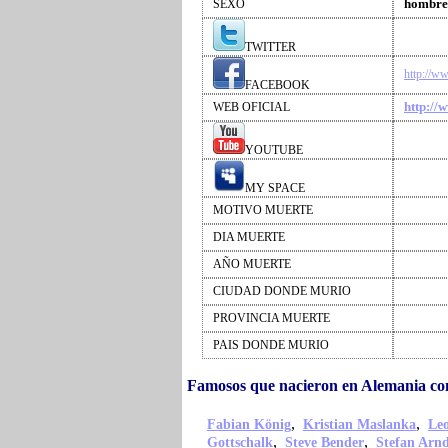
hombre
SEXO
TWITTER
http://w
FACEBOOK
http://
WEB OFICIAL
YOUTUBE
MY SPACE
MOTIVO MUERTE
DIA MUERTE
AÑO MUERTE
CIUDAD DONDE MURIO
PROVINCIA MUERTE
PAIS DONDE MURIO
Famosos que nacieron en Alemania c
,
,
Fabian König
Kristian Maslanka
Le
,
,
Gottschalk
Steve Bender
Stefan Arn