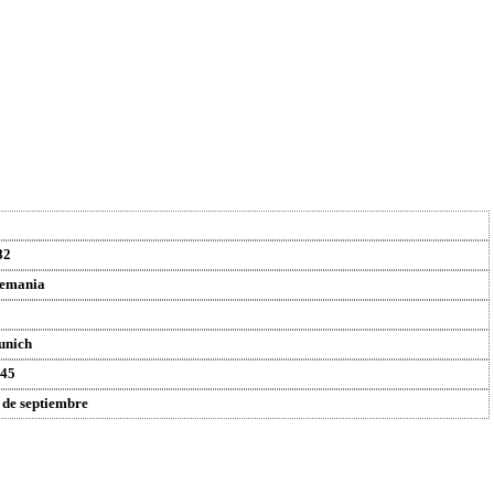
82
emania
unich
45
 de septiembre