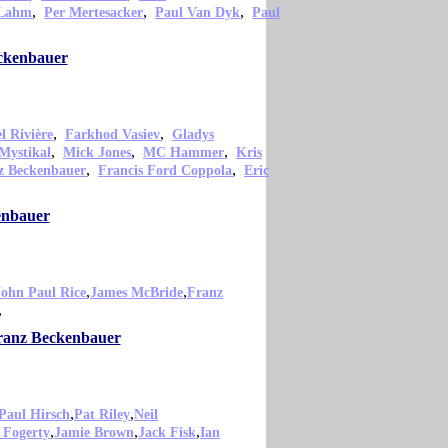
,
,
,
 Lahm
Per Mertesacker
Paul Van Dyk
Paul
eckenbauer
,
,
 Rivière
Farkhod Vasiev
Gladys
,
,
,
Mystikal
Mick Jones
MC Hammer
Kris
,
,
z Beckenbauer
Francis Ford Coppola
Eric
enbauer
,
,
John Paul Rice
James McBride
Franz
,
Franz Beckenbauer
,
,
Paul Hirsch
Pat Riley
Neil
,
,
,
 Fogerty
Jamie Brown
Jack Fisk
Ian