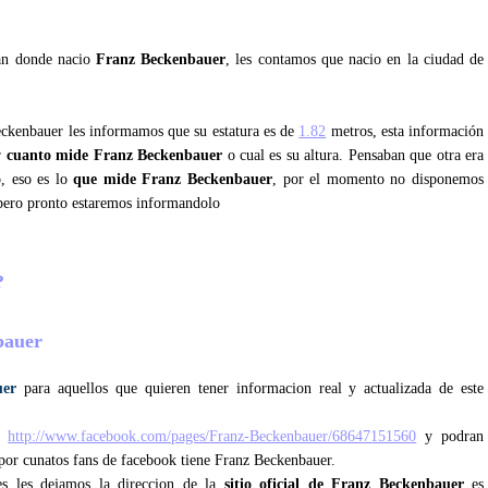
tan donde nacio
Franz Beckenbauer
, les contamos que nacio en la ciudad de
eckenbauer les informamos que su estatura es de
1.82
metros, esta información
er
cuanto mide Franz Beckenbauer
o cual es su altura. Pensaban que otra era
o, eso es lo
que mide Franz Beckenbauer
, por el momento no disponemos
 pero pronto estaremos informandolo
r?
nbauer
uer
para aquellos que quieren tener informacion real y actualizada de este
s
http://www.facebook.com/pages/Franz-Beckenbauer/68647151560
y podran
 por cunatos fans de facebook tiene Franz Beckenbauer.
les les dejamos la direccion de la
sitio oficial de Franz Beckenbauer
es