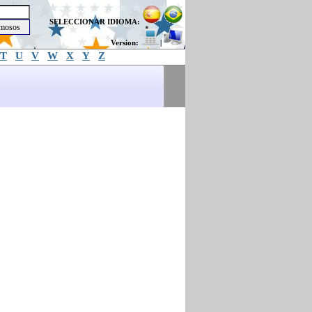
SELECCIONAR IDIOMA:
Version:
|
T
U
V
W
X
Y
Z