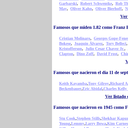
,
,
Garbarski
Robert Schwentke
Rob T
,
,
,
May
Oliver Kahn
Oliver Bierhoff
N
Ver
Famosos que miden 1.82 como Franz 
,
Cristian Molinaro
Georges Gope-Fene
,
,
Bokese
Joaquín Álvarez
Tory Belleci
,
,
Kristofferson
Julio Cesar Chavez Jr.
,
,
,
Clapton
Dino Zoff
David Frost
Chi
V
Famosos que nacieron el dia 11 de s
,
,
Keith Kayamba
Tony Gilroy
Richard A
,
,
Beckenbauer
Eric Abidal
Charles Kelly
Ver listado
Famosos que nacieron en 1945 como 
,
,
Stu Cook
Stephen Stills
Shekhar Kapu
,
,
,
Young
Lemmy
Larry Bowa
Kim Carnes