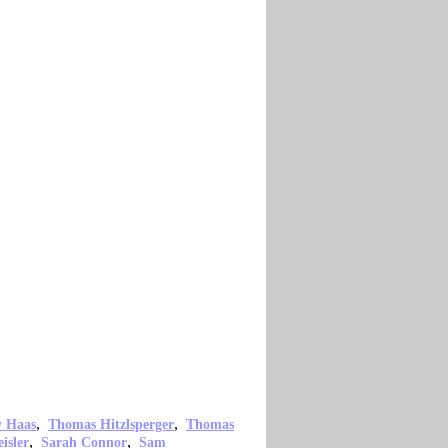
,
,
 Haas
Thomas Hitzlsperger
Thomas
,
,
isler
Sarah Connor
Sam