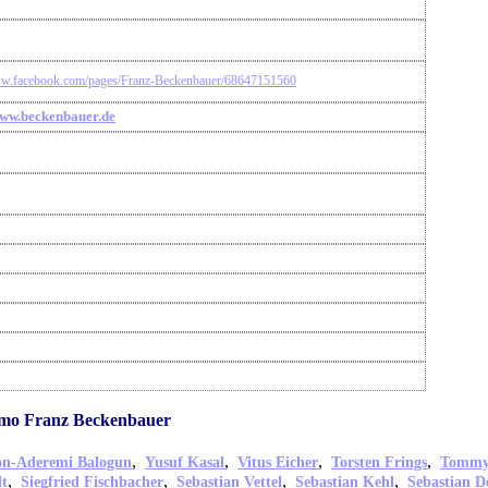
ww.facebook.com/pages/Franz-Beckenbauer/68647151560
www.beckenbauer.de
omo Franz Beckenbauer
,
,
,
,
on-Aderemi Balogun
Yusuf Kasal
Vitus Eicher
Torsten Frings
Tommy
,
,
,
,
dt
Siegfried Fischbacher
Sebastian Vettel
Sebastian Kehl
Sebastian De